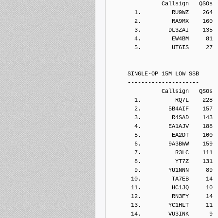
               Callsign   QSOs 
       1.         RU9WZ    264
       2.         RA9MX    160
       3.        DL3ZAI    135
       4.         EW4BM     81
       5.         UT6IS     27
     SINGLE-OP 15M LOW SSB
     ---------------------
               Callsign   QSOs 
       1.          RQ7L    228
       2.        5B4AIF    157
       3.         R4SAD    143
       4.        EA1AJV    188
       5.         EA2DT    100
       6.        9A3BWW    159
       7.          R3LC    111
       8.          YT7Z    131
       9.        YU1NNN     89
      10.         TA7EB     14
      11.         HC1JQ     10
      12.         RN3FY     14
      13.        YC1HLT     11
      14.        VU3INK      9