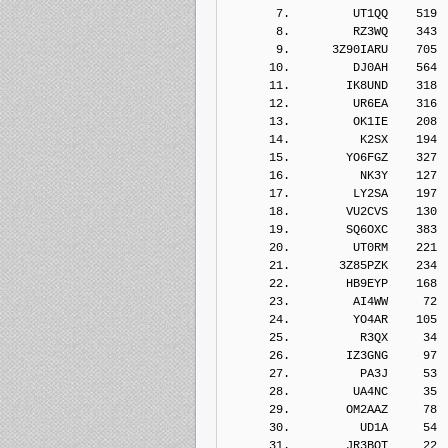
       7.         UT1QQ    519
       8.         RZ3WQ    343
       9.      3Z90IARU    705
      10.         DJ0AH    564
      11.        IK8UND    318
      12.         UR6EA    316
      13.         OK1IE    208
      14.          K2SX    194
      15.        YO6FGZ    327
      16.          NK3Y    127
      17.         LY2SA    197
      18.        VU2CVS    130
      19.        SQ6OXC    383
      20.         UT0RM    221
      21.       3Z85PZK    234
      22.        HB9EYP    168
      23.         AI4WW     72
      24.         YO4AR    105
      25.          R3QX     34
      26.        IZ3GNG     97
      27.          PA3J     53
      28.         UA4NC     35
      29.        OM2AAZ     78
      30.          UD1A     54
      31.        JR3BOT     22