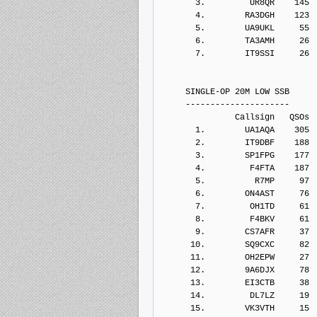
       3.         UR8QR    145
       4.        RA3DGH    123
       5.        UA9UKL     55
       6.        TA3AMH     26
       7.        IT9SSI     26
     SINGLE-OP 20M LOW SSB
     ---------------------
               Callsign   QSOs 
       1.        UA1AQA    305
       2.        IT9DBF    188
       3.        SP1FPG    177
       4.         F4FTA    187
       5.          R7MP     97
       6.        ON4AST     76
       7.         OH1TD     61
       8.         F4BKV     61
       9.        CS7AFR     37
      10.        SQ9CXC     82
      11.        OH2EPW     27
      12.        9A6DJX     78
      13.        EI3CTB     38
      14.         DL7LZ     19
      15.        VK3VTH     15