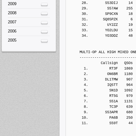
      28.        S53DIJ     14
2009
      29.         S57AW    255
2008
      30.        SP9CXN     18
      31.       SQ85PZK      6
2007
      32.         UY2ZZ     19
      33.        YO2LDU     15
2006
      34.        YO3DDZ     48
2005
     MULTI-OP ALL HIGH MIXED ON
     --------------------------
               Callsign   QSOs 
       1.          RT3F   1869
       2.         ON6BR   1180
       3.        DL1TMW    907
       4.         IQ5TT    964
       5.          SN1D   1092
       6.          RT5G    970
       7.          S51A   1131
       8.          TC3P    639
       9.        S53APR    680
      10.          PA6B    250
      11.          S59T     44