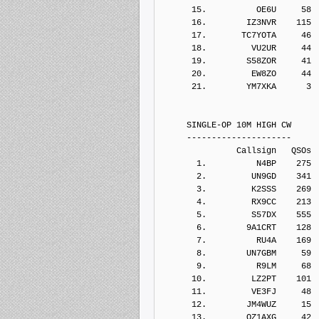
      15.          OE6U     58
      16.        IZ3NVR    115
      17.       TC7YOTA     46
      18.         VU2UR     44
      19.        S58ZOR     41
      20.         EW8ZO     44
      21.        YM7XKA      3
     SINGLE-OP 10M HIGH CW
     ---------------------
               Callsign   QSOs 
       1.          N4BP    275
       2.         UN9GD    341
       3.         K2SSS    269
       4.         RX9CC    213
       5.         S57DX    555
       6.        9A1CRT    128
       7.          RU4A    169
       8.        UN7GBM     59
       9.          R9LM     68
      10.         LZ2PT    101
      11.         VE3FJ     48
      12.        JM4WUZ     15
      13.        OZ1AXG     42