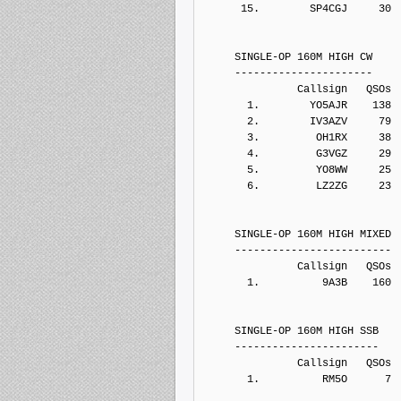
      15.        SP4CGJ     30
     SINGLE-OP 160M HIGH CW
     ----------------------
               Callsign   QSOs 
       1.        YO5AJR    138
       2.        IV3AZV     79
       3.         OH1RX     38
       4.         G3VGZ     29
       5.         YO8WW     25
       6.         LZ2ZG     23
     SINGLE-OP 160M HIGH MIXED
     -------------------------
               Callsign   QSOs 
       1.          9A3B    160
     SINGLE-OP 160M HIGH SSB
     -----------------------
               Callsign   QSOs 
       1.          RM5O      7