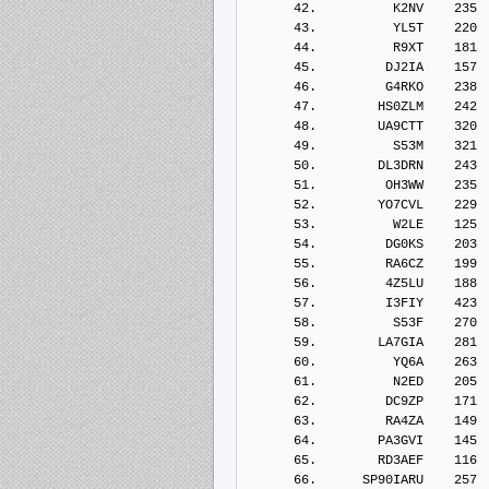
      42.          K2NV    235
      43.          YL5T    220
      44.          R9XT    181
      45.         DJ2IA    157
      46.         G4RKO    238
      47.        HS0ZLM    242
      48.        UA9CTT    320
      49.          S53M    321
      50.        DL3DRN    243
      51.         OH3WW    235
      52.        YO7CVL    229
      53.          W2LE    125
      54.         DG0KS    203
      55.         RA6CZ    199
      56.         4Z5LU    188
      57.         I3FIY    423
      58.          S53F    270
      59.        LA7GIA    281
      60.          YQ6A    263
      61.          N2ED    205
      62.         DC9ZP    171
      63.         RA4ZA    149
      64.        PA3GVI    145
      65.        RD3AEF    116
      66.      SP90IARU    257