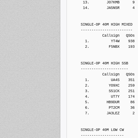
      13.        JO7KMB      9
      14.        JA5NSR      4
     SINGLE-OP 40M HIGH MIXED
     ------------------------
               Callsign   QSOs 
       1.          YT4W    938
       2.         F5NBX    193
     SINGLE-OP 40M HIGH SSB
     ----------------------
               Callsign   QSOs 
       1.          UA4S    351
       2.         YO9XC    259
       3.         S51CK    251
       4.          UT7Y    174
       5.        HB9DUR     86
       6.         PT2CM     36
       7.        JA3LEZ      2
     SINGLE-OP 40M LOW CW
     --------------------