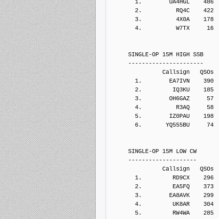
       1.        UA4HGL    486
       2.          RQ4C    422
       3.          4X0A    178
       4.          W7TX     16
     SINGLE-OP 15M HIGH SSB
     ----------------------
               Callsign   QSOs 
       1.        EA7IVN    390
       2.         IQ3KU    185
       3.        OH6GAZ     57
       4.          R3AQ     58
       5.        IZ0PAU    198
       6.       YQ555BU     74
     SINGLE-OP 15M LOW CW
     --------------------
               Callsign   QSOs 
       1.         RD9CX    296
       2.         EA5FQ    373
       3.        EA8AVK    299
       4.         UK8AR    304
       5.         RW4WA    285