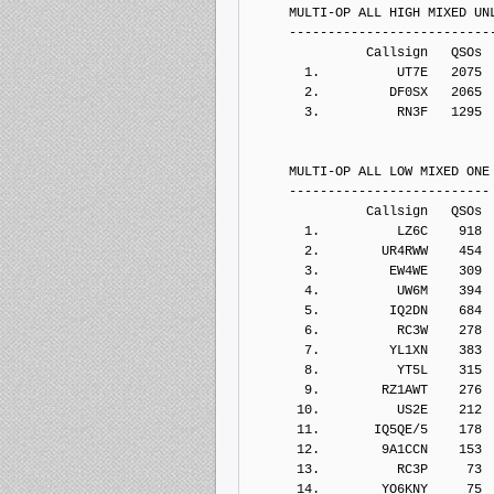
     MULTI-OP ALL HIGH MIXED UN
     --------------------------
               Callsign   QSOs 
       1.          UT7E   2075
       2.         DF0SX   2065
       3.          RN3F   1295
     MULTI-OP ALL LOW MIXED ONE
     --------------------------
               Callsign   QSOs 
       1.          LZ6C    918
       2.        UR4RWW    454
       3.         EW4WE    309
       4.          UW6M    394
       5.         IQ2DN    684
       6.          RC3W    278
       7.         YL1XN    383
       8.          YT5L    315
       9.        RZ1AWT    276
      10.          US2E    212
      11.       IQ5QE/5    178
      12.        9A1CCN    153
      13.          RC3P     73
      14.        YO6KNY     75