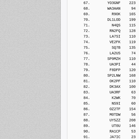
      67.        YO3GNF    223
      68.        WA3AAN     94
      69.          R9OK    165
      70.        DL1LOD    199
      71.          N4QS    115
      72.         RN2FQ    128
      73.         LA7SI    110
      74.         VE2FK    119
      75.          SQ7B    135
      76.         LA2US     74
      77.        SP9MZH    110
      78.         UA3PI     44
      79.         F8DFP    120
      80.        SP2LNW    168
      81.         OK2PF    110
      82.         DK3AX    100
      83.         UA3RF     63
      84.          K2WK     70
      85.          NS9I     60
      86.         OZ2TF    154
      87.         M0TDW     56
      88.         UY5ZZ    208
      89.          UT0U    146
      90.         RA1CP     53
      91.         JA7IC     23