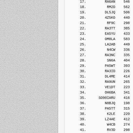
      17.         RA6AN    546
      18.          RM2D    562
      19.         DL5JQ    506
      20.         4Z5KO    440
      21.          RF9C    298
      22.         RA3TT    385
      23.         EA5YU    433
      24.         OM8LA    583
      25.         LA2AB    449
      26.          N4CW    336
      27.         RA3NC    335
      28.          SN6A    404
      29.         PA5WT    393
      30.         RA3ID    226
      31.         DL4ME    414
      32.         RA9UN    265
      33.         VE1DT    223
      34.         OH6BA    341
      35.      SO90IARU    416
      36.         N8BJQ    198
      37.         PA5TT    315
      38.          K2LE    220
      39.         LZ4AE    412
      40.          W4CB    274
      41.          RV3D    298