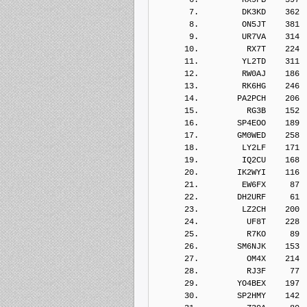
       7.         DK3KD    362
       8.         ON5JT    381
       9.         UR7VA    314
      10.          RX7T    224
      11.         YL2TD    311
      12.         RW0AJ    186
      13.         RK6HG    246
      14.        PA2PCH    206
      15.          RG3B    152
      16.        SP4EOO    189
      17.        GM0WED    258
      18.         LY2LF    171
      19.         IQ2CU    168
      20.        IK2WYI    116
      21.         EW6FX     87
      22.        DH2URF     61
      23.         LZ2CH    200
      24.          UF8T    228
      25.          R7KO     89
      26.        SM6NJK    153
      27.          OM4X    214
      28.          RJ3F     77
      29.        YO4BEX    197
      30.        SP2HMY    142