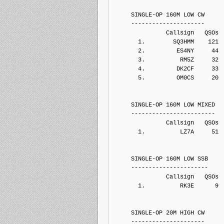
     SINGLE-OP 160M LOW CW
     ---------------------
               Callsign   QSOs 
       1.        SQ3HMM    121
       2.         ES4NY     44
       3.          RM5Z     32
       4.         DK2CF     33
       5.         OM0CS     20
     SINGLE-OP 160M LOW MIXED
     ------------------------
               Callsign   QSOs 
       1.          LZ7A     51
     SINGLE-OP 160M LOW SSB
     ----------------------
               Callsign   QSOs 
       1.          RK3E      9
     SINGLE-OP 20M HIGH CW
     ---------------------