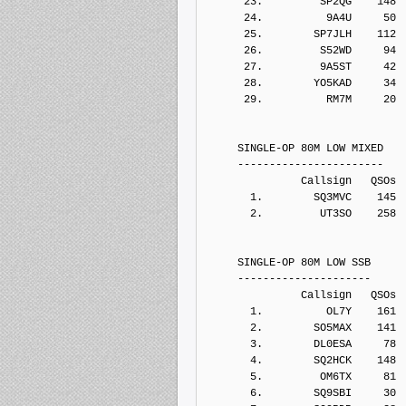
      23.         SP2QG    148
      24.          9A4U     50
      25.        SP7JLH    112
      26.         S52WD     94
      27.         9A5ST     42
      28.        YO5KAD     34
      29.          RM7M     20
     SINGLE-OP 80M LOW MIXED
     -----------------------
               Callsign   QSOs 
       1.        SQ3MVC    145
       2.         UT3SO    258
     SINGLE-OP 80M LOW SSB
     ---------------------
               Callsign   QSOs 
       1.          OL7Y    161
       2.        SO5MAX    141
       3.        DL0ESA     78
       4.        SQ2HCK    148
       5.         OM6TX     81
       6.        SQ9SBI     30