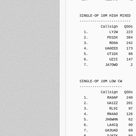
     SINGLE-OP 10M HIGH MIXED
     ------------------------
               Callsign   QSOs 
       1.          LY2W    223
       2.         PD1DX    384
       3.          RD0A    242
       4.        UA6EED    173
       5.         UT1DX     88
       6.          UZ2I    147
       7.        JA7OWD      2
     SINGLE-OP 10M LOW CW
     --------------------
               Callsign   QSOs 
       1.         RA9AP    240
       2.         UA1ZZ    201
       3.          RL9I     97
       4.         RN4AO    126
       5.        JH6WHN     62
       6.         LA4CQ     90
       7.        UA3UAD     69
       8.         DJ6TK     94