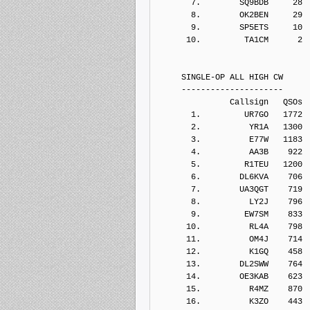
       7.        SQ9BDB     28
       8.        OK2BEN     29
       9.        SP5ETS     10
      10.         TA1CM      2
     SINGLE-OP ALL HIGH CW
     ---------------------
               Callsign   QSOs 
       1.         UR7GO   1772
       2.          YR1A   1300
       3.          E77W   1183
       4.          AA3B    922
       5.         R1TEU   1200
       6.        DL6KVA    706
       7.        UA3QGT    719
       8.          LY2J    796
       9.         EW7SM    833
      10.          RL4A    798
      11.          OM4J    714
      12.          K1GQ    458
      13.        DL2SWW    764
      14.        OE3KAB    623
      15.          R4MZ    870
      16.          K3ZO    443