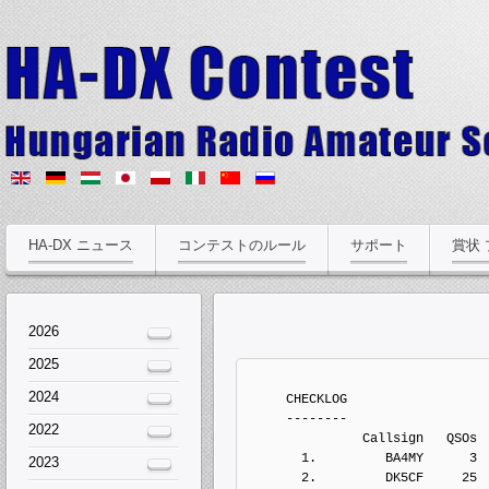
HA-DX ニュース
コンテストのルール
サポート
賞状
2026
2025
2024
     CHECKLOG
     --------
2022
               Callsign   QSOs 
       1.         BA4MY      3
2023
       2.         DK5CF     25