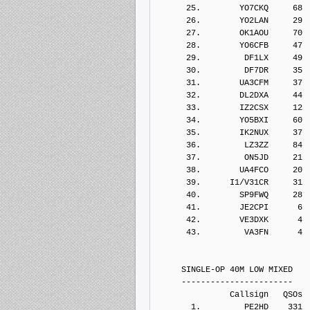
      25.        YO7CKQ     68
      26.        YO2LAN     29
      27.        OK1AOU     70
      28.        YO6CFB     47
      29.         DF1LX     49
      30.         DF7DR     35
      31.        UA3CFM     37
      32.        DL2DXA     44
      33.        IZ2CSX     12
      34.        YO5BXI     60
      35.        IK2NUX     37
      36.         LZ3ZZ     84
      37.         ON5JD     21
      38.        UA4FCO     20
      39.      I1/V31CR     31
      40.        SP9FWQ     28
      41.        JE2CPI      6
      42.        VE3DXK      4
      43.         VA3FN      4
     SINGLE-OP 40M LOW MIXED
     -----------------------
               Callsign   QSOs 
       1.         PE2HD    331