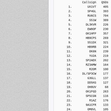
               Callsign   QSOs 
       1.         UX1VT    405
       2.         SP4GL    393
       3.         RU6CS    704
       4.          S51W    389
       5.        DL3KVR    226
       6.         EW8OF    230
       7.        OK1HFP    357
       8.        HB9CPS    269
       9.         S51DX    321
      10.         HB9RB    224
      11.          OK6N    239
      12.          YU2A    219
      13.        SP2AEK    202
      14.        RZ3AMW    164
      15.          R2OM    100
      16.      DL/SP3CW    177
      17.         G3GLL    137
      18.         DD5KG    127
      19.         OH8UV     68
      20.        OK1FGD    263
      21.        SP5CGN    116
      22.          R1AZ    176
      23.        9A1CFR    133
      24.         OM8VL    105