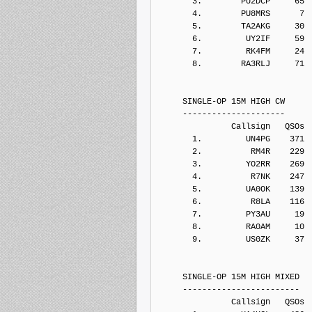
       3.        PU2DCP     65
       4.        PU8MRS      7
       5.        TA2AKG     30
       6.         UY2IF     59
       7.         RK4FM     24
       8.        RA3RLJ     71
     SINGLE-OP 15M HIGH CW
     ---------------------
               Callsign   QSOs 
       1.         UN4PG    371
       2.          RM4R    229
       3.         YO2RR    269
       4.          R7NK    247
       5.         UA0OK    139
       6.          R8LA    116
       7.         PY3AU     19
       8.         RA0AM     10
       9.         US0ZK     37
     SINGLE-OP 15M HIGH MIXED
     ------------------------
               Callsign   QSOs 