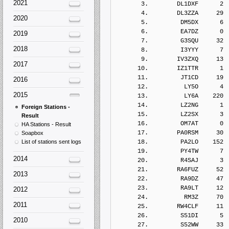
2021
       3.        DL1DXF      2
       4.        DL3ZZA     29
2020
       5.         DM5DX      6
       6.         EA7DZ      0
2019
       7.         G3SQU     32
2018
       8.         I3YYY      7
       9.        IV3ZXQ     13
2017
      10.        IZ1TTR      1
      11.         JT1CD     19
2016
      12.          LY5O      4
2015
      13.          LY6A    220
      14.         LZ2NG      1
Foreign Stations -
      15.         LZ2SX      3
Result
      16.         OM7AT      0
HA Stations - Result
      17.        PA0RSM     30
Soapbox
List of stations sent logs
      18.         PA2LO    152
      19.         PY4TW      7
2014
      20.         R4SAJ      3
      21.        RA6FUZ     52
2013
      22.         RA9DZ     47
      23.         RA9LT     12
2012
      24.          RM3Z     70
2011
      25.        RW4CLF     11
      26.         S51DI      5
2010
      27.         S52WW     33