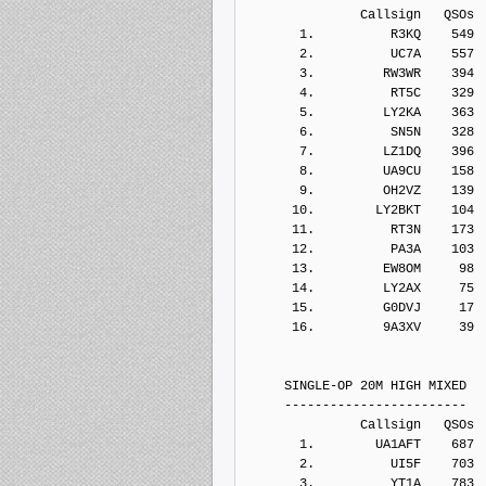
               Callsign   QSOs 
       1.          R3KQ    549
       2.          UC7A    557
       3.         RW3WR    394
       4.          RT5C    329
       5.         LY2KA    363
       6.          SN5N    328
       7.         LZ1DQ    396
       8.         UA9CU    158
       9.         OH2VZ    139
      10.        LY2BKT    104
      11.          RT3N    173
      12.          PA3A    103
      13.         EW8OM     98
      14.         LY2AX     75
      15.         G0DVJ     17
      16.         9A3XV     39
     SINGLE-OP 20M HIGH MIXED
     ------------------------
               Callsign   QSOs 
       1.        UA1AFT    687
       2.          UI5F    703
       3.          YT1A    783