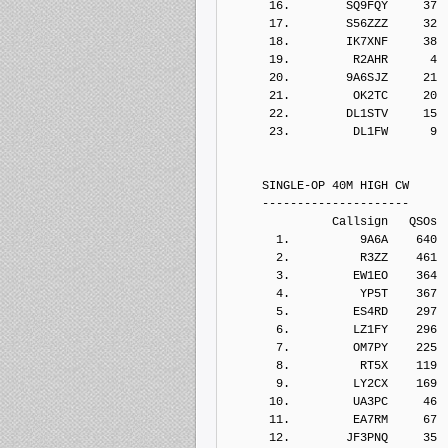
      16.        SQ9FQY     37
      17.        S56ZZZ     32
      18.        IK7XNF     38
      19.         R2AHR      4
      20.        9A6SJZ     21
      21.         OK2TC     20
      22.        DL1STV     15
      23.         DL1FW      9
     SINGLE-OP 40M HIGH CW
     ---------------------
               Callsign   QSOs 
       1.          9A6A    640
       2.          R3ZZ    461
       3.         EW1EO    364
       4.          YP5T    367
       5.         ES4RD    297
       6.         LZ1FY    296
       7.         OM7PY    225
       8.          RT5X    119
       9.         LY2CX    169
      10.         UA3PC     46
      11.         EA7RM     67
      12.        JF3PNQ     35