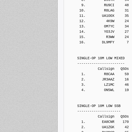
       9.         RU9CI     48
      10.         R8LAG     31
      11.        UA1OOX     35
      12.          4K9W     24
      13.         OM7YC     34
      14.         YO3JV     27
      15.          R3WW     24
      16.        DL9MFY      7
     SINGLE-OP 10M LOW MIXED
     -----------------------
               Callsign   QSOs 
       1.         R8CAA     59
       2.        JR3AAZ     16
       3.         LZ1MC     46
       4.         ON5WL     19
     SINGLE-OP 10M LOW SSB
     ---------------------
               Callsign   QSOs 
       1.        EA8CNR    170
       2.        UA1ZGK     42