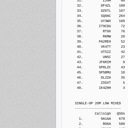
      31.          Z39A     80
      32.         DF4ZL    100
      33.         OZ6TL    107
      34.         SQ9AC    264
      35.         UY3WX    160
      36.        IT9CDU     72
      37.          RT9X     76
      38.          R6MW     20
      39.        PA2REH     52
      40.         VK4TT     23
      41.         UT5IZ     42
      42.          UN5C     27
      43.        JF6RIM      9
      44.        SP8LZC     43
      45.        SP5BMU     10
      46.         DL2ZA     35
      47.         ZS5XT      5
      48.        IK4ZHH      3
     SINGLE-OP 20M LOW MIXED
     -----------------------
               Callsign   QSOs 
       1.         9A1AA    678
       2.          RO6A    580