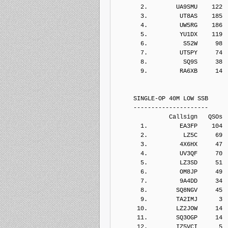
       2.        UA9SMU    122
       3.         UT8AS    185
       4.         UW5RG    186
       5.         YU1DX    119
       6.          S52W     98
       7.         UT5PY     74
       8.          SQ9S     38
       9.         RA6XB     14
     SINGLE-OP 40M LOW SSB
     ---------------------
               Callsign   QSOs 
       1.         EA3FP    104
       2.          LZ5C     69
       3.         4X6HX     47
       4.         UV3QF     70
       5.         LZ3SD     51
       6.         OM8JP     49
       7.         9A4DD     34
       8.        SQ8NGV     45
       9.        TA2IMJ      3
      10.        LZ2JOW     14
      11.        SQ3OGP     14
      12.        IZ5VCI      5