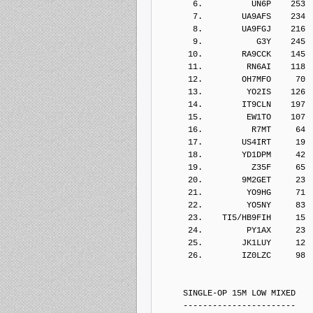
       6.          UN6P    253
       7.        UA9AFS    234
       8.        UA9FGJ    216
       9.           G3Y    245
      10.        RA9CCK    145
      11.         RN6AI    118
      12.        OH7MFO     70
      13.         YO2IS    126
      14.        IT9CLN    197
      15.         EW1TO    107
      16.          R7MT     64
      17.        US4IRT     19
      18.        YD1DPM     42
      19.          Z35F     65
      20.        9M2GET     23
      21.         YO9HG     71
      22.         YO5NY     83
      23.    TI5/HB9FIH     15
      24.         PY1AX     23
      25.        JK1LUY     12
      26.        IZ0LZC     98
     SINGLE-OP 15M LOW MIXED
     -----------------------