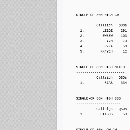
     SINGLE-OP 80M HIGH CW
     ---------------------
               Callsign   QSOs 
       1.         LZ1QZ    291
       2.         EW8EW    103
       3.          LY7M     70
       4.          R2ZA     58
       5.        KK4YEH     12
     SINGLE-OP 80M HIGH MIXED
     ------------------------
               Callsign   QSOs 
       1.          R7AB    334
     SINGLE-OP 80M HIGH SSB
     ----------------------
               Callsign   QSOs 
       1.        CT1BDS     59
     SINGLE-OP 80M LOW CW