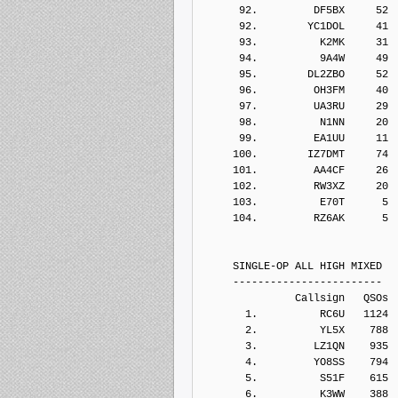
      92.         DF5BX     52
      92.        YC1DOL     41
      93.          K2MK     31
      94.          9A4W     49
      95.        DL2ZBO     52
      96.         OH3FM     40
      97.         UA3RU     29
      98.          N1NN     20
      99.         EA1UU     11
     100.        IZ7DMT     74
     101.         AA4CF     26
     102.         RW3XZ     20
     103.          E70T      5
     104.         RZ6AK      5
     SINGLE-OP ALL HIGH MIXED
     ------------------------
               Callsign   QSOs 
       1.          RC6U   1124
       2.          YL5X    788
       3.         LZ1QN    935
       4.         YO8SS    794
       5.          S51F    615
       6.          K3WW    388