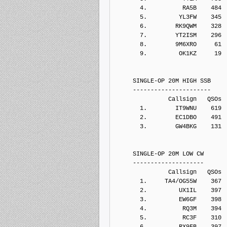
       4.          RA5B    484
       5.         YL3FW    345
       6.        RK9QWM    328
       7.        YT2ISM    296
       8.        9M6XRO     61
       9.         OK1KZ     19
     SINGLE-OP 20M HIGH SSB
     ----------------------
               Callsign   QSOs 
       1.        IT9WNU    619
       2.        EC1DBO    491
       3.        GW4BKG    131
     SINGLE-OP 20M LOW CW
     --------------------
               Callsign   QSOs 
       1.     TA4/OG55W    367
       2.         UX1IL    397
       3.         EW6GF    398
       4.          RQ3M    394
       5.          RC3F    310
       6.         RX9FB    397