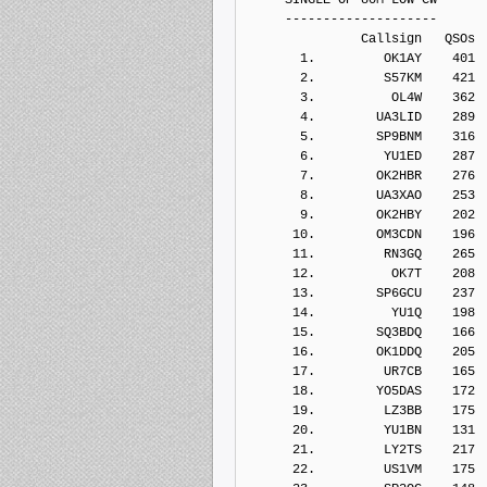
     --------------------
               Callsign   QSOs 
       1.         OK1AY    401
       2.         S57KM    421
       3.          OL4W    362
       4.        UA3LID    289
       5.        SP9BNM    316
       6.         YU1ED    287
       7.        OK2HBR    276
       8.        UA3XAO    253
       9.        OK2HBY    202
      10.        OM3CDN    196
      11.         RN3GQ    265
      12.          OK7T    208
      13.        SP6GCU    237
      14.          YU1Q    198
      15.        SQ3BDQ    166
      16.        OK1DDQ    205
      17.         UR7CB    165
      18.        YO5DAS    172
      19.         LZ3BB    175
      20.         YU1BN    131
      21.         LY2TS    217
      22.         US1VM    175