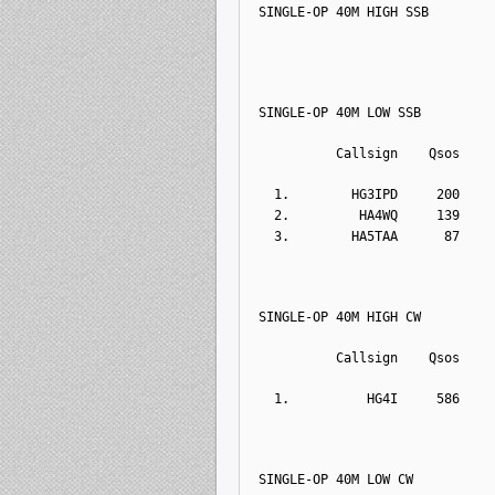
SINGLE-OP 40M HIGH SSB
SINGLE-OP 40M LOW SSB
          Callsign    Qsos    
  1.        HG3IPD     200    
  2.         HA4WQ     139    
  3.        HA5TAA      87    
SINGLE-OP 40M HIGH CW
          Callsign    Qsos    
  1.          HG4I     586    
SINGLE-OP 40M LOW CW