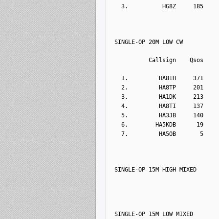
  3.          HG8Z     185    
SINGLE-OP 20M LOW CW
          Callsign    Qsos    
  1.         HA8IH     371    
  2.         HA8TP     201    
  3.         HA1DK     213    
  4.         HA8TI     137    
  5.         HA3JB     140    
  6.        HA5KDB      19    
  7.         HA5OB       5    
SINGLE-OP 15M HIGH MIXED
SINGLE-OP 15M LOW MIXED