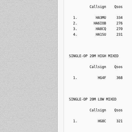
          Callsign    Qsos    
  1.         HA3MU     334    
  2.        HA6IOB     276    
  3.         HA8CQ     270    
  4.         HA1SU     231    
SINGLE-OP 20M HIGH MIXED
          Callsign    Qsos    
  1.          HG4F     368    
SINGLE-OP 20M LOW MIXED
          Callsign    Qsos    
  1.          HG8C     321    