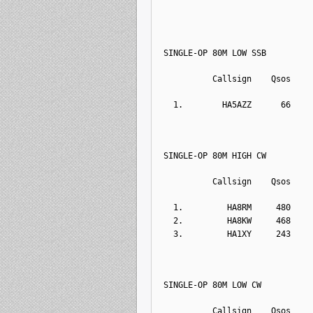
SINGLE-OP 80M LOW SSB
          Callsign    Qsos    
  1.        HA5AZZ      66    
SINGLE-OP 80M HIGH CW
          Callsign    Qsos    
  1.         HA8RM     480    
  2.         HA8KW     468    
  3.         HA1XY     243    
SINGLE-OP 80M LOW CW
          Callsign    Qsos    