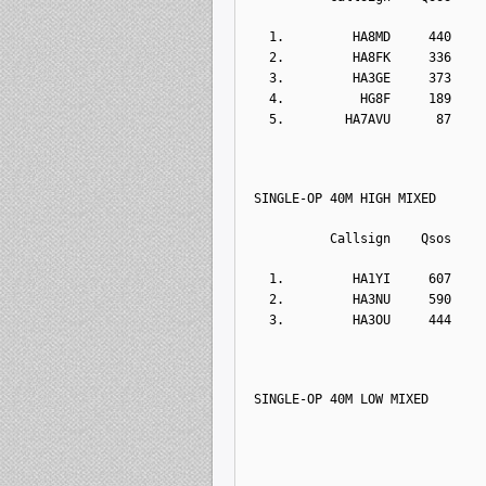
  1.         HA8MD     440    
  2.         HA8FK     336    
  3.         HA3GE     373    
  4.          HG8F     189    
  5.        HA7AVU      87    
SINGLE-OP 40M HIGH MIXED
          Callsign    Qsos    
  1.         HA1YI     607    
  2.         HA3NU     590    
  3.         HA3OU     444    
SINGLE-OP 40M LOW MIXED