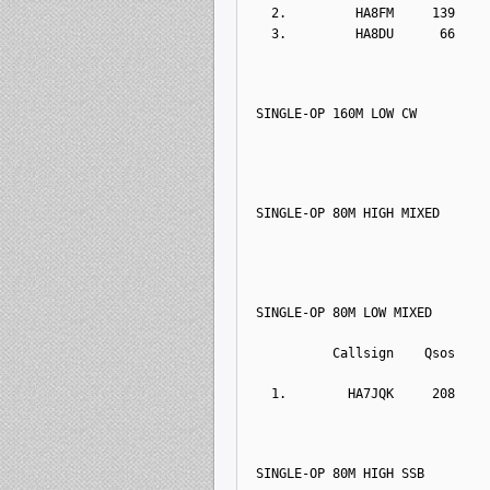
  2.         HA8FM     139    
  3.         HA8DU      66    
SINGLE-OP 160M LOW CW
SINGLE-OP 80M HIGH MIXED
SINGLE-OP 80M LOW MIXED
          Callsign    Qsos    
  1.        HA7JQK     208    
SINGLE-OP 80M HIGH SSB