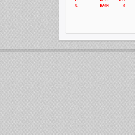
   3.          HA6M       0   