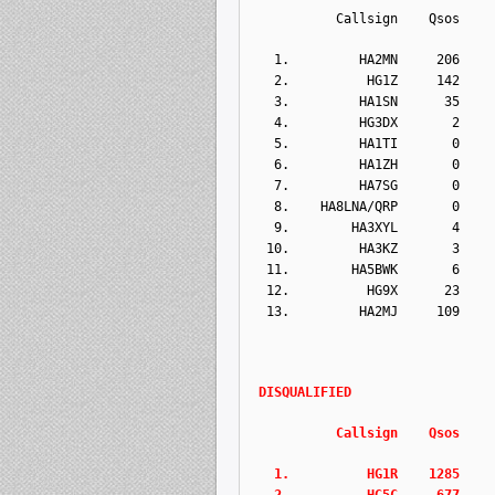
          Callsign    Qsos    
  1.         HA2MN     206    
  2.          HG1Z     142    
  3.         HA1SN      35    
  4.         HG3DX       2    
  5.         HA1TI       0    
  6.         HA1ZH       0    
  7.         HA7SG       0    
  8.    HA8LNA/QRP       0    
  9.        HA3XYL       4    
 10.         HA3KZ       3    
 11.        HA5BWK       6    
 12.          HG9X      23    
 13.         HA2MJ     109    
DISQUALIFIED   
           Callsign    Qsos   
   1.          HG1R    1285   
   2.          HG5C     677   