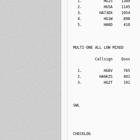
  1.          HG1S    1389    
  2.          HG5A    1145    
  3.        HA73DX    1054    
  4.          HG1W     898    
  5.          HA6D     410    
MULTI-ONE ALL LOW MIXED
          Callsign    Qsos    
  1.          HG6V     765    
  2.        HA6KZS     401    
  3.          HG2T     191    
SWL   
CHECKLOG   