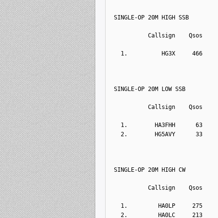
SINGLE-OP 20M HIGH SSB
          Callsign    Qsos    
  1.          HG3X     466    
SINGLE-OP 20M LOW SSB
          Callsign    Qsos    
  1.        HA3FHH      63    
  2.        HG5AVY      33    
SINGLE-OP 20M HIGH CW
          Callsign    Qsos    
  1.         HA0LP     275    
  2.         HA0LC     213    