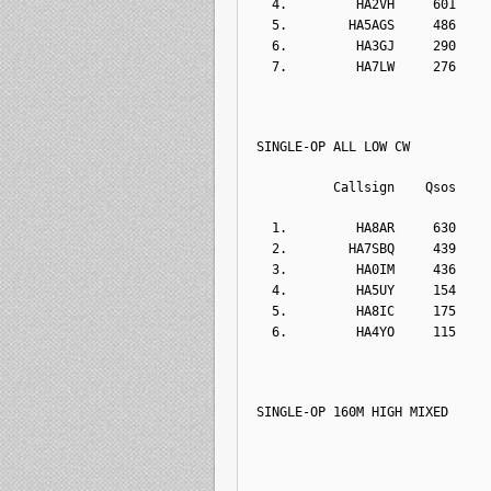
  4.         HA2VH     601    
  5.        HA5AGS     486    
  6.         HA3GJ     290    
  7.         HA7LW     276    
SINGLE-OP ALL LOW CW
          Callsign    Qsos    
  1.         HA8AR     630    
  2.        HA7SBQ     439    
  3.         HA0IM     436    
  4.         HA5UY     154    
  5.         HA8IC     175    
  6.         HA4YO     115    
SINGLE-OP 160M HIGH MIXED