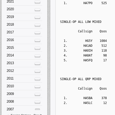
2021
  1.         HA7PO     525    
2020
2019
SINGLE-OP ALL LOW MIXED
2018
          Callsign    Qsos    
2017
2016
  1.          HG5Y    1084    
  2.         HA1AD     512    
2015
  3.         HA0IH     118    
2014
  4.         HA8AT      98    
  5.         HA5FQ      17    
2013
2012
2011
SINGLE-OP ALL QRP MIXED
2010
          Callsign    Qsos    
2009
  1.         HA5BA     378    
2008
  2.         HA5LC      12    
2007