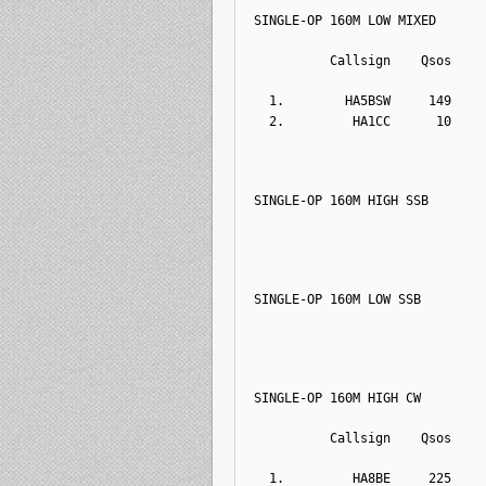
SINGLE-OP 160M LOW MIXED
          Callsign    Qsos    
  1.        HA5BSW     149    
  2.         HA1CC      10    
SINGLE-OP 160M HIGH SSB
SINGLE-OP 160M LOW SSB
SINGLE-OP 160M HIGH CW
          Callsign    Qsos    
  1.         HA8BE     225    