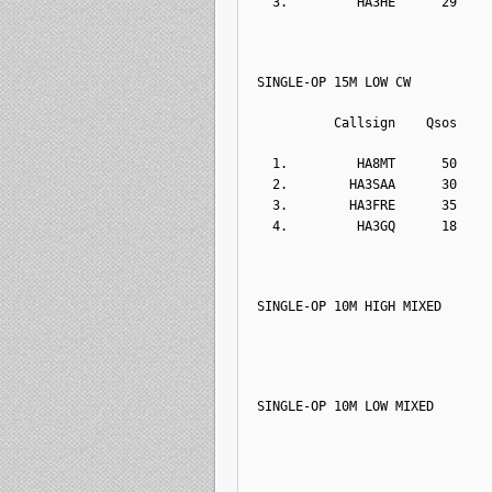
  3.         HA3HE      29    
SINGLE-OP 15M LOW CW
          Callsign    Qsos    
  1.         HA8MT      50    
  2.        HA3SAA      30    
  3.        HA3FRE      35    
  4.         HA3GQ      18    
SINGLE-OP 10M HIGH MIXED
SINGLE-OP 10M LOW MIXED