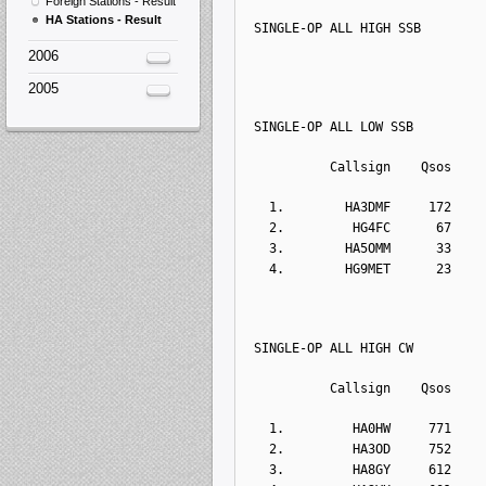
Foreign Stations - Result
HA Stations - Result
SINGLE-OP ALL HIGH SSB
2006
2005
SINGLE-OP ALL LOW SSB
          Callsign    Qsos    
  1.        HA3DMF     172    
  2.         HG4FC      67    
  3.        HA5OMM      33    
  4.        HG9MET      23    
SINGLE-OP ALL HIGH CW
          Callsign    Qsos    
  1.         HA0HW     771    
  2.         HA3OD     752    
  3.         HA8GY     612    