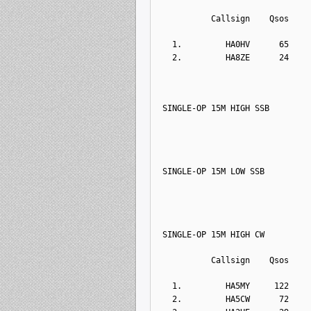
          Callsign    Qsos    
  1.         HA0HV      65    
  2.         HA8ZE      24    
SINGLE-OP 15M HIGH SSB
SINGLE-OP 15M LOW SSB
SINGLE-OP 15M HIGH CW
          Callsign    Qsos    
  1.         HA5MY     122    
  2.         HA5CW      72    