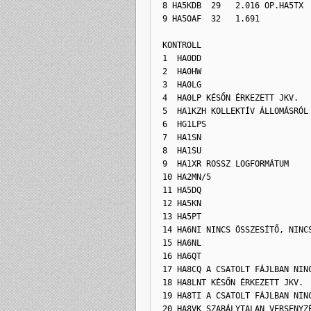
8 HA5KDB  29   2.016 OP.HA5TX
9 HA5OAF  32   1.691
 KONTROLL
1  HA0DD
2  HA0HW
3  HA0LG
4  HA0LP KÉSŐN ÉRKEZETT JKV.
5  HA1KZH KOLLEKTÍV ÁLLOMÁSRÓL
6  HG1LPS
7  HA1SN
8  HA1SU
9  HA1XR ROSSZ LOGFORMÁTUM
10 HA2MN/5
11 HA5DQ
12 HA5KN
13 HA5PT
14 HA6NI NINCS ÖSSZESÍTŐ, NINC
15 HA6NL
16 HA6QT
17 HA8CQ A CSATOLT FÁJLBAN NIN
18 HA8LNT KÉSŐN ÉRKEZETT JKV.
19 HA8TI A CSATOLT FÁJLBAN NIN
20 HA8VK SZABÁLYTALAN VERSENYZ