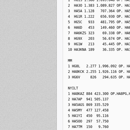
2  HA3O 1.383 1.089.827 OP. HA
3  HA5A 1.128   707.364 OP. HA
4  HG1R 1.222   656.930 OP. HA
5  HG5C   933   481.795 OP. HA
6  HA6D   453   149.460 OP. HA
7  HA6KZS 323    69.338 OP. HA
8  HG9X   203    56.674 OP. HA
9  HG1W   213    45.445 OP. HA
10 HA3KNA 189    36.335 OP. HA
 MM
1 HG8L   2.277 1.996.092 OP. H
2 HA8KCK 2.255 1.926.116 OP. H
3 HG6V     826   294.635 OP. H
 NYILT
1 HA8KAZ 884 423.300 OP.HA8PG,
2 HA7AP  941 505.137
3 HA5AGS 869 335.529
4 HA5MY  477 127.458
5 HA1YI  450  95.116
6 HA5OO  297  57.750
7 HA7TM  150   9.760