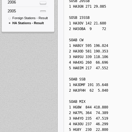
 SOSB 20SSB
2006
1 HA3GN 271 29.085
2005
 SOSB 15SSB
Foreign Stations - Result
HA Stations - Result
1 HA3OV 142 21.600
2 HA5OBA  9     72
 SOAB CW
1 HA8GY 595 196.024
2 HA3OD 581 190.353
3 HA9SU 339 118.106
4 HA4XG 260  66.696
5 HA0IM 217  47.552
 SOAB SSB
1 HA3DMF 191 35.648
2 HA3FHH  62  5.040
 SOAB MIX
1 HG8W  844 418.880
2 HA7PL 364  74.389
3 HA4YO 235  47.519
4 HA3OU 237  46.299
5 HG8Y  230  22.800