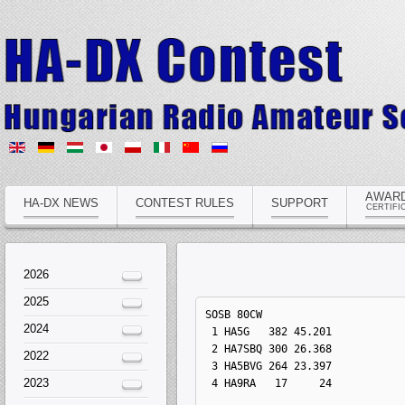
AWAR
HA-DX NEWS
CONTEST RULES
SUPPORT
CERTIFI
2026
2025
SOSB 80CW
2024
1 HA5G   382 45.201
2 HA7SBQ 300 26.368
2022
3 HA5BVG 264 23.397
2023
4 HA9RA   17     24