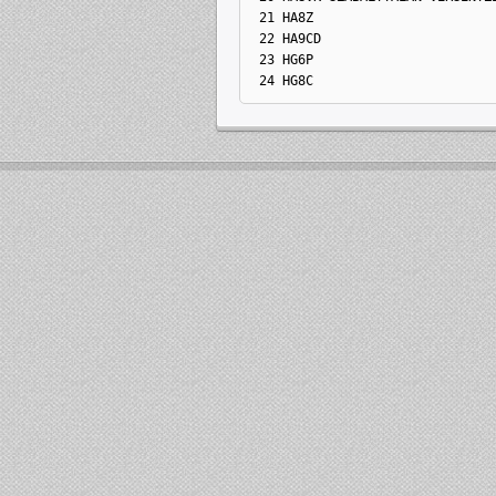
21 HA8Z
22 HA9CD
23 HG6P
24 HG8C