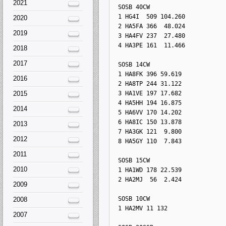
2021
 SOSB 40CW
1 HG4I  509 104.260
2020
2 HA5FA 366  48.024
2019
3 HA4FV 237  27.480
4 HA3PE 161  11.466
2018
2017
 SOSB 14CW
1 HA8FK 396 59.619
2016
2 HA8TP 244 31.122
2015
3 HA1VE 197 17.682
4 HA5HH 194 16.875
2014
5 HA6VV 170 14.202
6 HA8IC 150 13.878
2013
7 HA3GK 121  9.800
2012
8 HA5GY 110  7.843
2011
 SOSB 15CW
2010
1 HA1WD 178 22.539
2 HA2MJ  56  2.424
2009
 SOSB 10CW
2008
1 HA2MV 11 132
2007