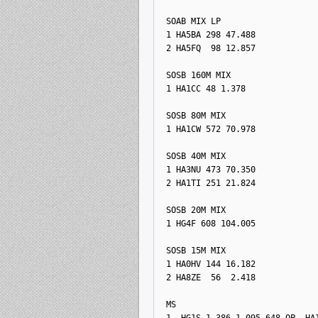
 SOAB MIX LP
1 HA5BA 298 47.488
2 HA5FQ  98 12.857
 SOSB 160M MIX
1 HA1CC 48 1.378
 SOSB 80M MIX
1 HA1CW 572 70.978
 SOSB 40M MIX
1 HA3NU 473 70.350
2 HA1TI 251 21.824
 SOSB 20M MIX
1 HG4F 608 104.005
 SOSB 15M MIX
1 HA0HV 144 16.182
2 HA8ZE  56  2.418
 MS
1  HG1S 1.386 1.095.648 OP. HA