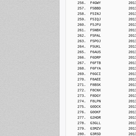
    256.  F4GWY             201
    257.  F5BBD             201
    258.  F5INJ             201
    259.  F5IQJ             201
    260.  F5JFU             201
    261.  F5NBX             201
    262.  F5PAL             201
    263.  F5POJ             201
    264.  F5UKL             201
    265.  F6AUS             201
    266.  F6DRP             201
    267.  F6FTB             201
    268.  F6FYA             201
    269.  F6GCI             201
    270.  F8AEE             201
    271.  F8BSK             201
    272.  F8CNX             201
    273.  F8DGY             201
    274.  F8LPN             201
    275.  G0DCK             201
    276.  G0OKF             201
    277.  G2HDR             201
    278.  G3GLL             201
    279.  G3MZV             201
    280.  G3RSD             201