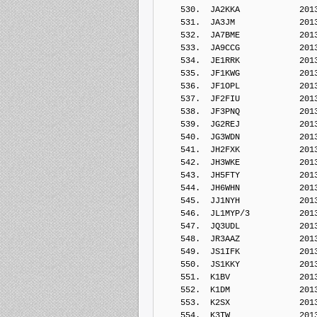
    530.  JA2KKA            201
    531.  JA3JM             201
    532.  JA7BME            201
    533.  JA9CCG            201
    534.  JE1RRK            201
    535.  JF1KWG            201
    536.  JF1OPL            201
    537.  JF2FIU            201
    538.  JF3PNQ            201
    539.  JG2REJ            201
    540.  JG3WDN            201
    541.  JH2FXK            201
    542.  JH3WKE            201
    543.  JH5FTY            201
    544.  JH6WHN            201
    545.  JJ1NYH            201
    546.  JL1MYP/3          201
    547.  JQ3UDL            201
    548.  JR3AAZ            201
    549.  JS1IFK            201
    550.  JS1KKY            201
    551.  K1BV              201
    552.  K1DM              201
    553.  K2SX              201
    554.  K3TW              201