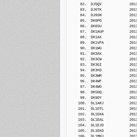
     82.  DJ5QV             201
     83.  DJ6TK             201
     84.  DJ9SN             201
     85.  DK0PO             201
     86.  DK0SU             201
     87.  DK1AUP            201
     88.  DK1AX             201
     89.  DK1VFA            201
     90.  DK1WU             201
     91.  DK3AX             201
     92.  DK3CW             201
     93.  DK3GI             201
     94.  DK3KD             201
     95.  DK3WM             201
     96.  DK4WF             201
     97.  DK4WO             201
     98.  DK5DQ             201
     99.  DK9OY             201
    100.  DL1ARJ            201
    101.  DL1DTL            201
    102.  DL1DXA            201
    103.  DL1EAL            201
    104.  DL1EJD            201
    105.  DL1EKO            201
    106.  DL1MHJ            201