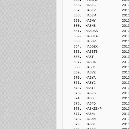
    356.  HA5LC             201
    357.  HA5LV             201
    358.  HA5LW             201
    359.  HA5MY             201
    360.  HA5NB             201
    361.  HA5OAA            201
    362.  HA5OLA            201
    363.  HA5OV             201
    364.  HA5OZX            201
    365.  HA5STS            201
    366.  HA5T              201
    367.  HA5UA             201
    368.  HA5UK             201
    369.  HA5VZ             201
    370.  HA5YA             201
    371.  HA5YG             201
    372.  HA5YL             201
    373.  HA5ZG             201
    374.  HA6D              201
    375.  HA6FQ             201
    376.  HA6KZS/P          201
    377.  HA6NL             201
    378.  HA6NN             201
    379.  HA6OL             201