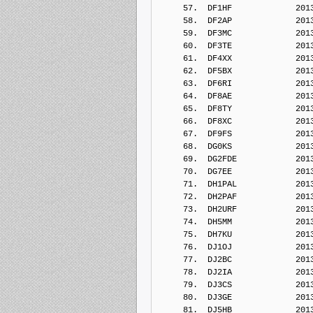
     57.  DF1HF             201
     58.  DF2AP             201
     59.  DF3MC             201
     60.  DF3TE             201
     61.  DF4XX             201
     62.  DF5BX             201
     63.  DF6RI             201
     64.  DF8AE             201
     65.  DF8TY             201
     66.  DF8XC             201
     67.  DF9FS             201
     68.  DG0KS             201
     69.  DG2FDE            201
     70.  DG7EE             201
     71.  DH1PAL            201
     72.  DH2PAF            201
     73.  DH2URF            201
     74.  DH5MM             201
     75.  DH7KU             201
     76.  DJ1OJ             201
     77.  DJ2BC             201
     78.  DJ2IA             201
     79.  DJ3CS             201
     80.  DJ3GE             201
     81.  DJ5HB             201