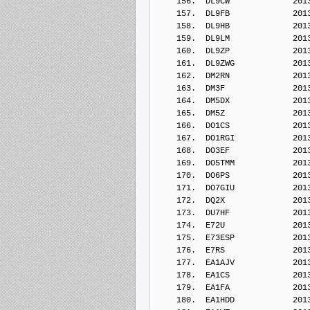
    156.  DL9CW             201
    157.  DL9FB             201
    158.  DL9HB             201
    159.  DL9LM             201
    160.  DL9ZP             201
    161.  DL9ZWG            201
    162.  DM2RN             201
    163.  DM3F              201
    164.  DM5DX             201
    165.  DM5Z              201
    166.  DO1CS             201
    167.  DO1RGI            201
    168.  DO3EF             201
    169.  DO5TMM            201
    170.  DO6PS             201
    171.  DO7GIU            201
    172.  DQ2X              201
    173.  DU7HF             201
    174.  E72U              201
    175.  E73ESP            201
    176.  E7RS              201
    177.  EA1AJV            201
    178.  EA1CS             201
    179.  EA1FA             201
    180.  EA1HDD            201