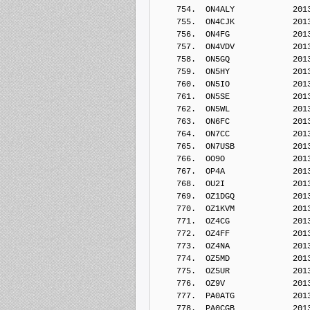
    754.  ON4ALY            201
    755.  ON4CJK            201
    756.  ON4FG             201
    757.  ON4VDV            201
    758.  ON5GQ             201
    759.  ON5HY             201
    760.  ON5IO             201
    761.  ON5SE             201
    762.  ON5WL             201
    763.  ON6FC             201
    764.  ON7CC             201
    765.  ON7USB            201
    766.  OO9O              201
    767.  OP4A              201
    768.  OU2I              201
    769.  OZ1DGQ            201
    770.  OZ1KVM            201
    771.  OZ4CG             201
    772.  OZ4FF             201
    773.  OZ4NA             201
    774.  OZ5MD             201
    775.  OZ5UR             201
    776.  OZ9V              201
    777.  PA0ATG            201
    778.  PA0CGB            201