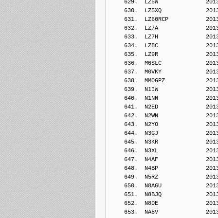
    629.  LZ5W              201
    630.  LZ5XQ             201
    631.  LZ60RCP           201
    632.  LZ7A              201
    633.  LZ7H              201
    634.  LZ8C              201
    635.  LZ9R              201
    636.  M0SLC             201
    637.  M0VKY             201
    638.  MM0GPZ            201
    639.  N1IW              201
    640.  N1NN              201
    641.  N2ED              201
    642.  N2WN              201
    643.  N2YO              201
    644.  N3GJ              201
    645.  N3KR              201
    646.  N3XL              201
    647.  N4AF              201
    648.  N4BP              201
    649.  N5RZ              201
    650.  N8AGU             201
    651.  N8BJQ             201
    652.  N8DE              201
    653.  NA8V              201