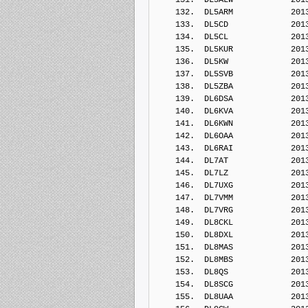
    132.  DL5ARM            201
    133.  DL5CD             201
    134.  DL5CL             201
    135.  DL5KUR            201
    136.  DL5KW             201
    137.  DL5SVB            201
    138.  DL5ZBA            201
    139.  DL6DSA            201
    140.  DL6KVA            201
    141.  DL6KWN            201
    142.  DL6OAA            201
    143.  DL6RAI            201
    144.  DL7AT             201
    145.  DL7LZ             201
    146.  DL7UXG            201
    147.  DL7VMM            201
    148.  DL7VRG            201
    149.  DL8CKL            201
    150.  DL8DXL            201
    151.  DL8MAS            201
    152.  DL8MBS            201
    153.  DL8QS             201
    154.  DL8SCG            201
    155.  DL8UAA            201