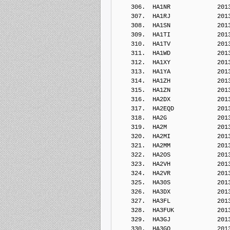
    306.  HA1NR             201
    307.  HA1RJ             201
    308.  HA1SN             201
    309.  HA1TI             201
    310.  HA1TV             201
    311.  HA1WD             201
    312.  HA1XY             201
    313.  HA1YA             201
    314.  HA1ZH             201
    315.  HA1ZN             201
    316.  HA2DX             201
    317.  HA2EQD            201
    318.  HA2G              201
    319.  HA2M              201
    320.  HA2MI             201
    321.  HA2MM             201
    322.  HA2OS             201
    323.  HA2VH             201
    324.  HA2VR             201
    325.  HA30S             201
    326.  HA3DX             201
    327.  HA3FL             201
    328.  HA3FUK            201
    329.  HA3GJ             201
    330.  HA3GO             201