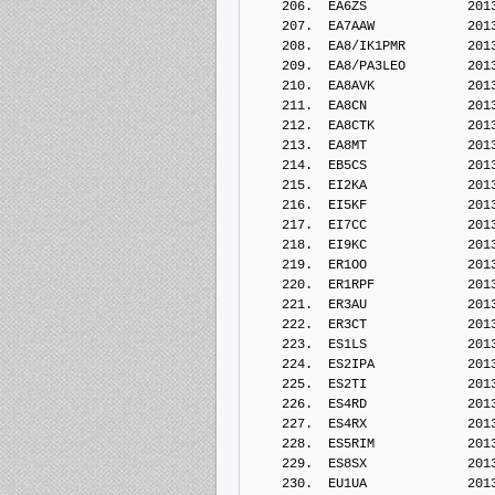
    206.  EA6ZS             201
    207.  EA7AAW            201
    208.  EA8/IK1PMR        201
    209.  EA8/PA3LEO        201
    210.  EA8AVK            201
    211.  EA8CN             201
    212.  EA8CTK            201
    213.  EA8MT             201
    214.  EB5CS             201
    215.  EI2KA             201
    216.  EI5KF             201
    217.  EI7CC             201
    218.  EI9KC             201
    219.  ER1OO             201
    220.  ER1RPF            201
    221.  ER3AU             201
    222.  ER3CT             201
    223.  ES1LS             201
    224.  ES2IPA            201
    225.  ES2TI             201
    226.  ES4RD             201
    227.  ES4RX             201
    228.  ES5RIM            201
    229.  ES8SX             201
    230.  EU1UA             201