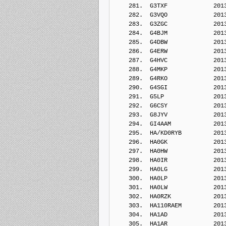
    281.  G3TXF             201
    282.  G3VQO             201
    283.  G3ZGC             201
    284.  G4BJM             201
    285.  G4DBW             201
    286.  G4ERW             201
    287.  G4HVC             201
    288.  G4MKP             201
    289.  G4RKO             201
    290.  G4SGI             201
    291.  G5LP              201
    292.  G6CSY             201
    293.  G8JYV             201
    294.  GI4AAM            201
    295.  HA/KD0RYB         201
    296.  HA0GK             201
    297.  HA0HW             201
    298.  HA0IR             201
    299.  HA0LG             201
    300.  HA0LP             201
    301.  HA0LW             201
    302.  HA0RZK            201
    303.  HA110RAEM         201
    304.  HA1AD             201
    305.  HA1AR             201