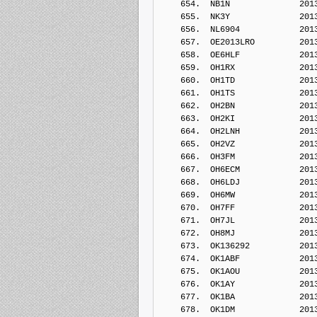
    654.  NB1N              201
    655.  NK3Y              201
    656.  NL6904            201
    657.  OE2013LRO         201
    658.  OE6HLF            201
    659.  OH1RX             201
    660.  OH1TD             201
    661.  OH1TS             201
    662.  OH2BN             201
    663.  OH2KI             201
    664.  OH2LNH            201
    665.  OH2VZ             201
    666.  OH3FM             201
    667.  OH6ECM            201
    668.  OH6LDJ            201
    669.  OH6MW             201
    670.  OH7FF             201
    671.  OH7JL             201
    672.  OH8MJ             201
    673.  OK136292          201
    674.  OK1ABF            201
    675.  OK1AOU            201
    676.  OK1AY             201
    677.  OK1BA             201
    678.  OK1DM             201