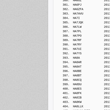
    380.  HA6OZ             201
    381.  HA6PJ             201
    382.  HA6ZFA            201
    383.  HA7AVU            201
    384.  HA7I              201
    385.  HA7JQK            201
    386.  HA7LW             201
    387.  HA7PL             201
    388.  HA7PO             201
    389.  HA7RF             201
    390.  HA7RY             201
    391.  HA7UI             201
    392.  HA7YS             201
    393.  HA8A              201
    394.  HA8AR             201
    395.  HA8AT             201
    396.  HA8BE             201
    397.  HA8BT             201
    398.  HA8CQ             201
    399.  HA8DU             201
    400.  HA8ES             201
    401.  HA8FK             201
    402.  HA8IB             201
    403.  HA8KW             201
    404.  HA8LLK            201