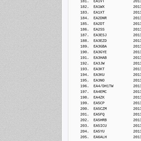
    181.  EA1VT             201
    182.  EA1WX             201
    183.  EA1XT             201
    184.  EA2DNR            201
    185.  EA2DT             201
    186.  EA2SS             201
    187.  EA3ESJ            201
    188.  EA3EZD            201
    189.  EA3GBA            201
    190.  EA3GYE            201
    191.  EA3HAB            201
    192.  EA3JW             201
    193.  EA3KT             201
    194.  EA3KU             201
    195.  EA3NO             201
    196.  EA4/DH1TW         201
    197.  EA4EMC            201
    198.  EA4ZK             201
    199.  EA5CP             201
    200.  EA5CZM            201
    201.  EA5FQ             201
    202.  EA5HRB            201
    203.  EA5ICU            201
    204.  EA5YU             201
    205.  EA6ALH            201