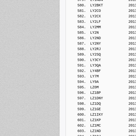
    580.  LY2BKT            201
    581.  LY2CO             201
    582.  LY2CX             201
    583.  LY2LF             201
    584.  LY2MM             201
    585.  LY2N              201
    586.  LY2ND             201
    587.  LY2NY             201
    588.  LY2RJ             201
    589.  LY2SQ             201
    590.  LY3CY             201
    591.  LY3QA             201
    592.  LY4BF             201
    593.  LY7M              201
    594.  LY9A              201
    595.  LZ0M              201
    596.  LZ1BP             201
    597.  LZ1DNY            201
    598.  LZ1DQ             201
    599.  LZ1GE             201
    600.  LZ1IKY            201
    601.  LZ1KP             201
    602.  LZ1MC             201
    603.  LZ1ND             201