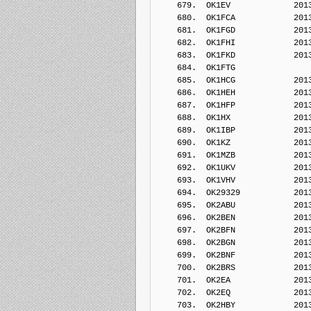
    679.  OK1EV             201
    680.  OK1FCA            201
    681.  OK1FGD            201
    682.  OK1FHI            201
    683.  OK1FKD            201
    684.  OK1FTG            
    685.  OK1HCG            201
    686.  OK1HEH            201
    687.  OK1HFP            201
    688.  OK1HX             201
    689.  OK1IBP            201
    690.  OK1KZ             201
    691.  OK1MZB            201
    692.  OK1UKV            201
    693.  OK1VHV            201
    694.  OK29329           201
    695.  OK2ABU            201
    696.  OK2BEN            201
    697.  OK2BFN            201
    698.  OK2BGN            201
    699.  OK2BNF            201
    700.  OK2BRS            201
    701.  OK2EA             201
    702.  OK2EQ             201
    703.  OK2HBY            201