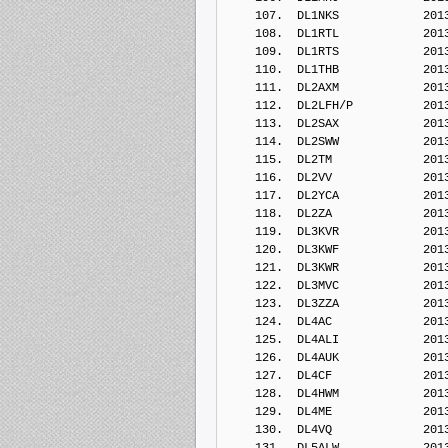
    107.  DL1NKS            201
    108.  DL1RTL            201
    109.  DL1RTS            201
    110.  DL1THB            201
    111.  DL2AXM            201
    112.  DL2LFH/P          201
    113.  DL2SAX            201
    114.  DL2SWW            201
    115.  DL2TM             201
    116.  DL2VV             201
    117.  DL2YCA            201
    118.  DL2ZA             201
    119.  DL3KVR            201
    120.  DL3KWF            201
    121.  DL3KWR            201
    122.  DL3MVC            201
    123.  DL3ZZA            201
    124.  DL4AC             201
    125.  DL4ALI            201
    126.  DL4AUK            201
    127.  DL4CF             201
    128.  DL4HWM            201
    129.  DL4ME             201
    130.  DL4VQ             201
    131.  DL5ALW            201