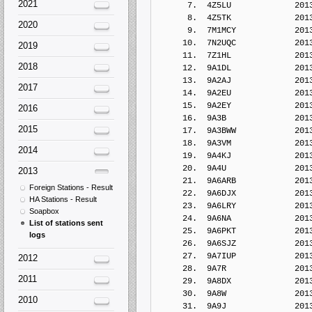
2021
      7.  4Z5LU             201
      8.  4Z5TK             201
2020
      9.  7M1MCY            201
     10.  7N2UQC            201
2019
     11.  7Z1HL             201
2018
     12.  9A1DL             201
     13.  9A2AJ             201
2017
     14.  9A2EU             201
     15.  9A2EY             201
2016
     16.  9A3B              201
2015
     17.  9A3BWW            201
     18.  9A3VM             201
2014
     19.  9A4KJ             201
     20.  9A4U              201
2013
     21.  9A6ARB            201
Foreign Stations - Result
     22.  9A6DJX            201
HA Stations - Result
     23.  9A6LRY            201
Soapbox
     24.  9A6NA             201
List of stations sent
     25.  9A6PKT            201
logs
     26.  9A6SJZ            201
     27.  9A7IUP            201
2012
     28.  9A7R              201
2011
     29.  9A8DX             201
     30.  9A8W              201
2010
     31.  9A9J              201