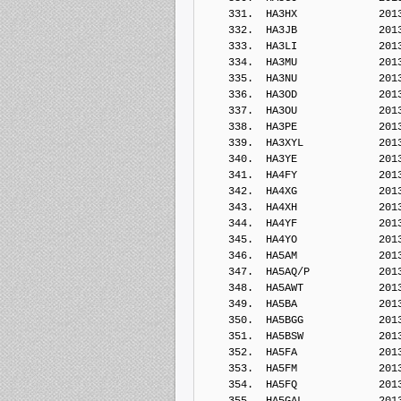
    331.  HA3HX             201
    332.  HA3JB             201
    333.  HA3LI             201
    334.  HA3MU             201
    335.  HA3NU             201
    336.  HA3OD             201
    337.  HA3OU             201
    338.  HA3PE             201
    339.  HA3XYL            201
    340.  HA3YE             201
    341.  HA4FY             201
    342.  HA4XG             201
    343.  HA4XH             201
    344.  HA4YF             201
    345.  HA4YO             201
    346.  HA5AM             201
    347.  HA5AQ/P           201
    348.  HA5AWT            201
    349.  HA5BA             201
    350.  HA5BGG            201
    351.  HA5BSW            201
    352.  HA5FA             201
    353.  HA5FM             201
    354.  HA5FQ             201
    355.  HA5GAL            201