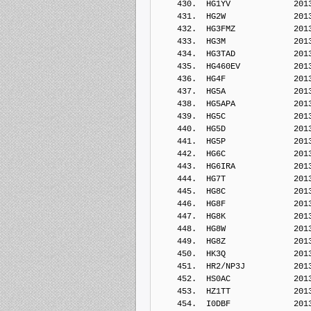
    430.  HG1YV             201
    431.  HG2W              201
    432.  HG3FMZ            201
    433.  HG3M              201
    434.  HG3TAD            201
    435.  HG460EV           201
    436.  HG4F              201
    437.  HG5A              201
    438.  HG5APA            201
    439.  HG5C              201
    440.  HG5D              201
    441.  HG5P              201
    442.  HG6C              201
    443.  HG6IRA            201
    444.  HG7T              201
    445.  HG8C              201
    446.  HG8F              201
    447.  HG8K              201
    448.  HG8W              201
    449.  HG8Z              201
    450.  HK3Q              201
    451.  HR2/NP3J          201
    452.  HS0AC             201
    453.  HZ1TT             201
    454.  I0DBF             201