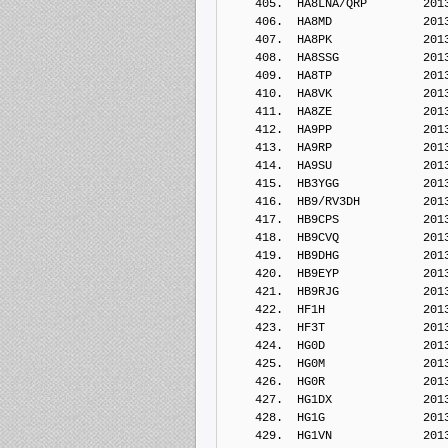
    405.  HA8LNA/QRP        201
    406.  HA8MD             201
    407.  HA8PK             201
    408.  HA8SSG            201
    409.  HA8TP             201
    410.  HA8VK             201
    411.  HA8ZE             201
    412.  HA9PP             201
    413.  HA9RP             201
    414.  HA9SU             201
    415.  HB3YGG            201
    416.  HB9/RV3DH         201
    417.  HB9CPS            201
    418.  HB9CVQ            201
    419.  HB9DHG            201
    420.  HB9EYP            201
    421.  HB9RJG            201
    422.  HF1H              201
    423.  HF3T              201
    424.  HG0D              201
    425.  HG0M              201
    426.  HG0R              201
    427.  HG1DX             201
    428.  HG1G              201
    429.  HG1VN             201