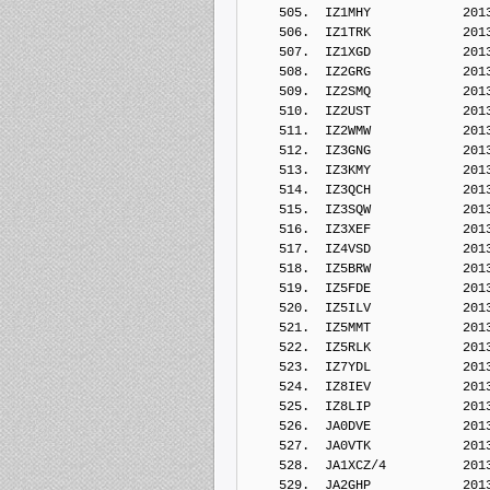
    505.  IZ1MHY            201
    506.  IZ1TRK            201
    507.  IZ1XGD            201
    508.  IZ2GRG            201
    509.  IZ2SMQ            201
    510.  IZ2UST            201
    511.  IZ2WMW            201
    512.  IZ3GNG            201
    513.  IZ3KMY            201
    514.  IZ3QCH            201
    515.  IZ3SQW            201
    516.  IZ3XEF            201
    517.  IZ4VSD            201
    518.  IZ5BRW            201
    519.  IZ5FDE            201
    520.  IZ5ILV            201
    521.  IZ5MMT            201
    522.  IZ5RLK            201
    523.  IZ7YDL            201
    524.  IZ8IEV            201
    525.  IZ8LIP            201
    526.  JA0DVE            201
    527.  JA0VTK            201
    528.  JA1XCZ/4          201
    529.  JA2GHP            201