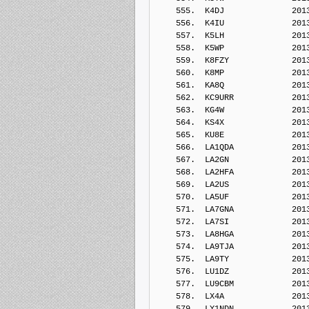
    555.  K4DJ              201
    556.  K4IU              201
    557.  K5LH              201
    558.  K5WP              201
    559.  K8FZY             201
    560.  K8MP              201
    561.  KA8Q              201
    562.  KC9URR            201
    563.  KG4W              201
    564.  KS4X              201
    565.  KU8E              201
    566.  LA1QDA            201
    567.  LA2GN             201
    568.  LA2HFA            201
    569.  LA2US             201
    570.  LA5UF             201
    571.  LA7GNA            201
    572.  LA7SI             201
    573.  LA8HGA            201
    574.  LA9TJA            201
    575.  LA9TY             201
    576.  LU1DZ             201
    577.  LU9CBM            201
    578.  LX4A              201
    579.  LY1NDN            201