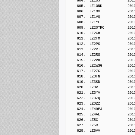
    604.  LZ1OJ             201
    605.  LZ1ONK            201
    606.  LZ1QV             201
    607.  LZ1VQ             201
    608.  LZ1YE             201
    609.  LZ20TRC           201
    610.  LZ2CH             201
    611.  LZ2FM             201
    612.  LZ2PS             201
    613.  LZ2PT             201
    614.  LZ2RS             201
    615.  LZ2VR             201
    616.  LZ2WSG            201
    617.  LZ2ZG             201
    618.  LZ3FN             201
    619.  LZ3SD             201
    620.  LZ3V              201
    621.  LZ3YV             201
    622.  LZ3ZQ             201
    623.  LZ3ZZ             201
    624.  LZ49FJ            201
    625.  LZ4AE             201
    626.  LZ5C              201
    627.  LZ5R              201
    628.  LZ5VV             201