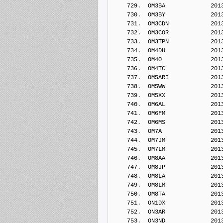
    729.  OM3BA             201
    730.  OM3BY             201
    731.  OM3CDN            201
    732.  OM3COR            201
    733.  OM3TPN            201
    734.  OM4DU             201
    735.  OM4O              201
    736.  OM4TC             201
    737.  OM5ARI            201
    738.  OM5WW             201
    739.  OM5XX             201
    740.  OM6AL             201
    741.  OM6FM             201
    742.  OM6MS             201
    743.  OM7A              201
    744.  OM7JM             201
    745.  OM7LM             201
    746.  OM8AA             201
    747.  OM8JP             201
    748.  OM8LA             201
    749.  OM8LM             201
    750.  OM8TA             201
    751.  ON1DX             201
    752.  ON3AR             201
    753.  ON3ND             201