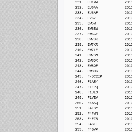
    231.  EU1WW             201
    232.  EU6AA             201
    233.  EU6AF             201
    234.  EV6Z              201
    235.  EW5W              201
    236.  EW6EW             201
    237.  EW6GF             201
    238.  EW7DK             201
    239.  EW7KR             201
    240.  EW7LE             201
    241.  EW7SM             201
    242.  EW8DX             201
    243.  EW8OF             201
    244.  EW8OG             201
    245.  F/DC2IP           201
    246.  F1AEY             201
    247.  F1EPQ             201
    248.  F1ULQ             201
    249.  F1VEV             201
    250.  F4ASQ             201
    251.  F4FSY             201
    252.  F4FWN             201
    253.  F4FZR             201
    254.  F4GFT             201
    255.  F4GVP             201