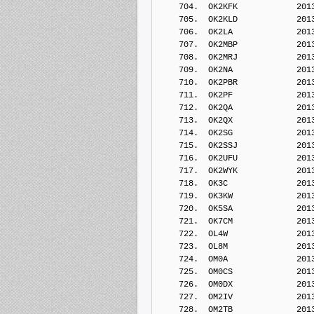
    704.  OK2KFK            201
    705.  OK2KLD            201
    706.  OK2LA             201
    707.  OK2MBP            201
    708.  OK2MRJ            201
    709.  OK2NA             201
    710.  OK2PBR            201
    711.  OK2PF             201
    712.  OK2QA             201
    713.  OK2QX             201
    714.  OK2SG             201
    715.  OK2SSJ            201
    716.  OK2UFU            201
    717.  OK2WYK            201
    718.  OK3C              201
    719.  OK3KW             201
    720.  OK5SA             201
    721.  OK7CM             201
    722.  OL4W              201
    723.  OL8M              201
    724.  OM0A              201
    725.  OM0CS             201
    726.  OM0DX             201
    727.  OM2IV             201
    728.  OM2TB             201