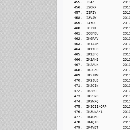
    455.  I2AZ              201
    456.  I2ORX             201
    457.  I3FIY             201
    458.  I3VJW             201
    459.  I4YUG             201
    460.  I8JYK             201
    461.  IC8FBU            201
    462.  IK0PAV            201
    463.  IK1JJM            201
    464.  IK1YED            201
    465.  IK1ZFO            201
    466.  IK2AHB            201
    467.  IK2AUK            201
    468.  IK2GZU            201
    469.  IK2IKW            201
    470.  IK2JUB            201
    471.  IK2QIN            201
    472.  IK2SGL            201
    473.  IK2SND            201
    474.  IK2WXQ            201
    475.  IK3OII/QRP        201
    476.  IK3UNA/1          201
    477.  IK4OMU            201
    478.  IK4QIB            201
    479.  IK4VET            201