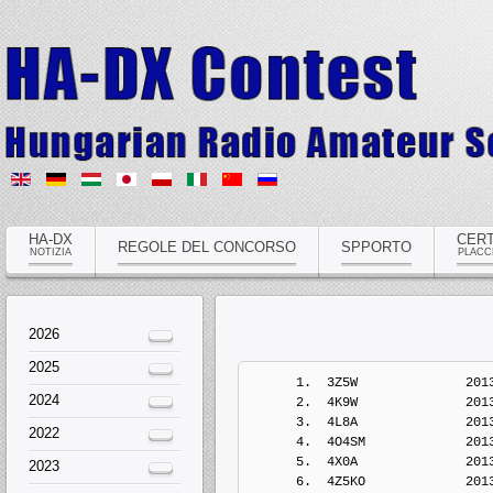
HA-DX
CERT
REGOLE DEL CONCORSO
SPPORTO
NOTIZIA
PLACC
2026
2025
      1.  3Z5W              201
2024
      2.  4K9W              201
      3.  4L8A              201
2022
      4.  4O4SM             201
      5.  4X0A              201
2023
      6.  4Z5KO             201