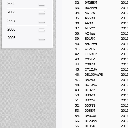
     32.  9M2ESM            201
2009
     33.  9W2VVH            201
2008
     34.  A61ZX             201
     35.  A65BD             201
2007
     36.  AA3B              201
     37.  AF5CC             201
2006
     38.  AI4WW             201
2005
     39.  BD1RX             201
     40.  BH7PFH            201
     41.  CE2LS             201
     42.  CE6RFP            201
     43.  CM5FZ             201
     44.  CO6RD             201
     45.  CT1IUA            201
     46.  DB100AWPB         201
     47.  DB2BJT            201
     48.  DC1JAG            201
     49.  DC9ZP             201
     50.  DD0VS             201
     51.  DD2CW             201
     52.  DD5NN             201
     53.  DD8SM             201
     54.  DE0CWL            201
     55.  DE2UAA            201
     56.  DF0SX             201