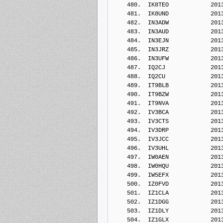
    480.  IK8TEO            201
    481.  IK8UND            201
    482.  IN3ADW            201
    483.  IN3AUD            201
    484.  IN3EJN            201
    485.  IN3JRZ            201
    486.  IN3UFW            201
    487.  IQ2CJ             201
    488.  IQ2CU             201
    489.  IT9BLB            201
    490.  IT9BZW            201
    491.  IT9NVA            201
    492.  IV3BCA            201
    493.  IV3CTS            201
    494.  IV3DRP            201
    495.  IV3JCC            201
    496.  IV3UHL            201
    497.  IW0AEN            201
    498.  IW0HQU            201
    499.  IW5EFX            201
    500.  IZ0FVD            201
    501.  IZ1CLA            201
    502.  IZ1DGG            201
    503.  IZ1DLY            201
    504.  IZ1GLX            201