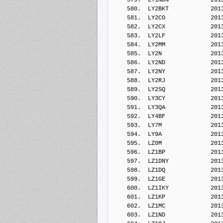
    580.  LY2BKT            201
    581.  LY2CO             201
    582.  LY2CX             201
    583.  LY2LF             201
    584.  LY2MM             201
    585.  LY2N              201
    586.  LY2ND             201
    587.  LY2NY             201
    588.  LY2RJ             201
    589.  LY2SQ             201
    590.  LY3CY             201
    591.  LY3QA             201
    592.  LY4BF             201
    593.  LY7M              201
    594.  LY9A              201
    595.  LZ0M              201
    596.  LZ1BP             201
    597.  LZ1DNY            201
    598.  LZ1DQ             201
    599.  LZ1GE             201
    600.  LZ1IKY            201
    601.  LZ1KP             201
    602.  LZ1MC             201
    603.  LZ1ND             201