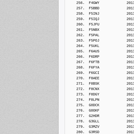
    256.  F4GWY             201
    257.  F5BBD             201
    258.  F5INJ             201
    259.  F5IQJ             201
    260.  F5JFU             201
    261.  F5NBX             201
    262.  F5PAL             201
    263.  F5POJ             201
    264.  F5UKL             201
    265.  F6AUS             201
    266.  F6DRP             201
    267.  F6FTB             201
    268.  F6FYA             201
    269.  F6GCI             201
    270.  F8AEE             201
    271.  F8BSK             201
    272.  F8CNX             201
    273.  F8DGY             201
    274.  F8LPN             201
    275.  G0DCK             201
    276.  G0OKF             201
    277.  G2HDR             201
    278.  G3GLL             201
    279.  G3MZV             201
    280.  G3RSD             201