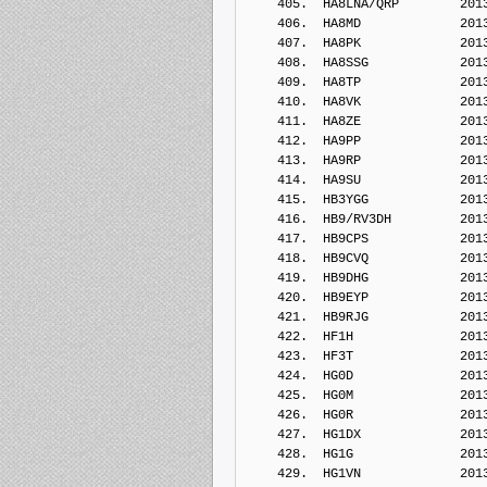
    405.  HA8LNA/QRP        201
    406.  HA8MD             201
    407.  HA8PK             201
    408.  HA8SSG            201
    409.  HA8TP             201
    410.  HA8VK             201
    411.  HA8ZE             201
    412.  HA9PP             201
    413.  HA9RP             201
    414.  HA9SU             201
    415.  HB3YGG            201
    416.  HB9/RV3DH         201
    417.  HB9CPS            201
    418.  HB9CVQ            201
    419.  HB9DHG            201
    420.  HB9EYP            201
    421.  HB9RJG            201
    422.  HF1H              201
    423.  HF3T              201
    424.  HG0D              201
    425.  HG0M              201
    426.  HG0R              201
    427.  HG1DX             201
    428.  HG1G              201
    429.  HG1VN             201