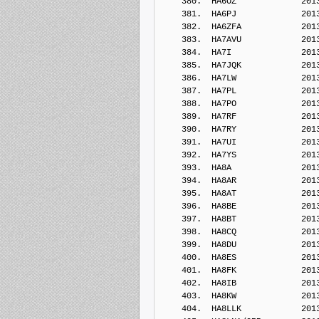
    380.  HA6OZ             201
    381.  HA6PJ             201
    382.  HA6ZFA            201
    383.  HA7AVU            201
    384.  HA7I              201
    385.  HA7JQK            201
    386.  HA7LW             201
    387.  HA7PL             201
    388.  HA7PO             201
    389.  HA7RF             201
    390.  HA7RY             201
    391.  HA7UI             201
    392.  HA7YS             201
    393.  HA8A              201
    394.  HA8AR             201
    395.  HA8AT             201
    396.  HA8BE             201
    397.  HA8BT             201
    398.  HA8CQ             201
    399.  HA8DU             201
    400.  HA8ES             201
    401.  HA8FK             201
    402.  HA8IB             201
    403.  HA8KW             201
    404.  HA8LLK            201