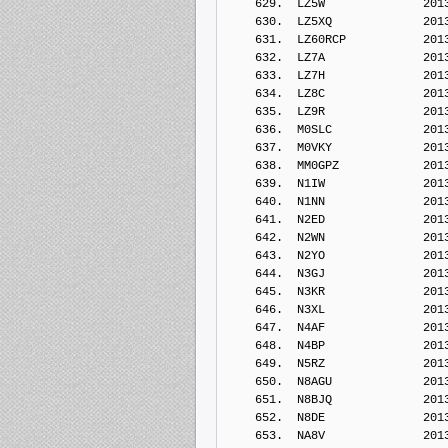
    629.  LZ5W              201
    630.  LZ5XQ             201
    631.  LZ60RCP           201
    632.  LZ7A              201
    633.  LZ7H              201
    634.  LZ8C              201
    635.  LZ9R              201
    636.  M0SLC             201
    637.  M0VKY             201
    638.  MM0GPZ            201
    639.  N1IW              201
    640.  N1NN              201
    641.  N2ED              201
    642.  N2WN              201
    643.  N2YO              201
    644.  N3GJ              201
    645.  N3KR              201
    646.  N3XL              201
    647.  N4AF              201
    648.  N4BP              201
    649.  N5RZ              201
    650.  N8AGU             201
    651.  N8BJQ             201
    652.  N8DE              201
    653.  NA8V              201