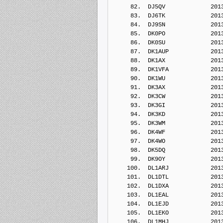
     82.  DJ5QV             201
     83.  DJ6TK             201
     84.  DJ9SN             201
     85.  DK0PO             201
     86.  DK0SU             201
     87.  DK1AUP            201
     88.  DK1AX             201
     89.  DK1VFA            201
     90.  DK1WU             201
     91.  DK3AX             201
     92.  DK3CW             201
     93.  DK3GI             201
     94.  DK3KD             201
     95.  DK3WM             201
     96.  DK4WF             201
     97.  DK4WO             201
     98.  DK5DQ             201
     99.  DK9OY             201
    100.  DL1ARJ            201
    101.  DL1DTL            201
    102.  DL1DXA            201
    103.  DL1EAL            201
    104.  DL1EJD            201
    105.  DL1EKO            201
    106.  DL1MHJ            201