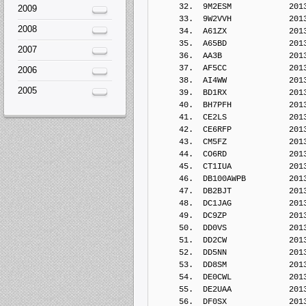
     32.  9M2ESM            201
2009
     33.  9W2VVH            201
2008
     34.  A61ZX             201
     35.  A65BD             201
2007
     36.  AA3B              201
     37.  AF5CC             201
2006
     38.  AI4WW             201
2005
     39.  BD1RX             201
     40.  BH7PFH            201
     41.  CE2LS             201
     42.  CE6RFP            201
     43.  CM5FZ             201
     44.  CO6RD             201
     45.  CT1IUA            201
     46.  DB100AWPB         201
     47.  DB2BJT            201
     48.  DC1JAG            201
     49.  DC9ZP             201
     50.  DD0VS             201
     51.  DD2CW             201
     52.  DD5NN             201
     53.  DD8SM             201
     54.  DE0CWL            201
     55.  DE2UAA            201
     56.  DF0SX             201