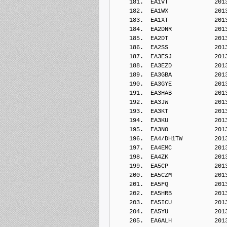
    181.  EA1VT             201
    182.  EA1WX             201
    183.  EA1XT             201
    184.  EA2DNR            201
    185.  EA2DT             201
    186.  EA2SS             201
    187.  EA3ESJ            201
    188.  EA3EZD            201
    189.  EA3GBA            201
    190.  EA3GYE            201
    191.  EA3HAB            201
    192.  EA3JW             201
    193.  EA3KT             201
    194.  EA3KU             201
    195.  EA3NO             201
    196.  EA4/DH1TW         201
    197.  EA4EMC            201
    198.  EA4ZK             201
    199.  EA5CP             201
    200.  EA5CZM            201
    201.  EA5FQ             201
    202.  EA5HRB            201
    203.  EA5ICU            201
    204.  EA5YU             201
    205.  EA6ALH            201