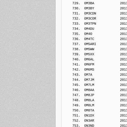
    729.  OM3BA             201
    730.  OM3BY             201
    731.  OM3CDN            201
    732.  OM3COR            201
    733.  OM3TPN            201
    734.  OM4DU             201
    735.  OM4O              201
    736.  OM4TC             201
    737.  OM5ARI            201
    738.  OM5WW             201
    739.  OM5XX             201
    740.  OM6AL             201
    741.  OM6FM             201
    742.  OM6MS             201
    743.  OM7A              201
    744.  OM7JM             201
    745.  OM7LM             201
    746.  OM8AA             201
    747.  OM8JP             201
    748.  OM8LA             201
    749.  OM8LM             201
    750.  OM8TA             201
    751.  ON1DX             201
    752.  ON3AR             201
    753.  ON3ND             201