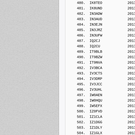
    480.  IK8TEO            201
    481.  IK8UND            201
    482.  IN3ADW            201
    483.  IN3AUD            201
    484.  IN3EJN            201
    485.  IN3JRZ            201
    486.  IN3UFW            201
    487.  IQ2CJ             201
    488.  IQ2CU             201
    489.  IT9BLB            201
    490.  IT9BZW            201
    491.  IT9NVA            201
    492.  IV3BCA            201
    493.  IV3CTS            201
    494.  IV3DRP            201
    495.  IV3JCC            201
    496.  IV3UHL            201
    497.  IW0AEN            201
    498.  IW0HQU            201
    499.  IW5EFX            201
    500.  IZ0FVD            201
    501.  IZ1CLA            201
    502.  IZ1DGG            201
    503.  IZ1DLY            201
    504.  IZ1GLX            201