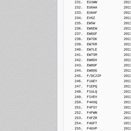
    231.  EU1WW             201
    232.  EU6AA             201
    233.  EU6AF             201
    234.  EV6Z              201
    235.  EW5W              201
    236.  EW6EW             201
    237.  EW6GF             201
    238.  EW7DK             201
    239.  EW7KR             201
    240.  EW7LE             201
    241.  EW7SM             201
    242.  EW8DX             201
    243.  EW8OF             201
    244.  EW8OG             201
    245.  F/DC2IP           201
    246.  F1AEY             201
    247.  F1EPQ             201
    248.  F1ULQ             201
    249.  F1VEV             201
    250.  F4ASQ             201
    251.  F4FSY             201
    252.  F4FWN             201
    253.  F4FZR             201
    254.  F4GFT             201
    255.  F4GVP             201