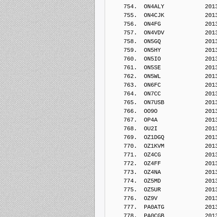
    754.  ON4ALY            201
    755.  ON4CJK            201
    756.  ON4FG             201
    757.  ON4VDV            201
    758.  ON5GQ             201
    759.  ON5HY             201
    760.  ON5IO             201
    761.  ON5SE             201
    762.  ON5WL             201
    763.  ON6FC             201
    764.  ON7CC             201
    765.  ON7USB            201
    766.  OO9O              201
    767.  OP4A              201
    768.  OU2I              201
    769.  OZ1DGQ            201
    770.  OZ1KVM            201
    771.  OZ4CG             201
    772.  OZ4FF             201
    773.  OZ4NA             201
    774.  OZ5MD             201
    775.  OZ5UR             201
    776.  OZ9V              201
    777.  PA0ATG            201
    778.  PA0CGB            201