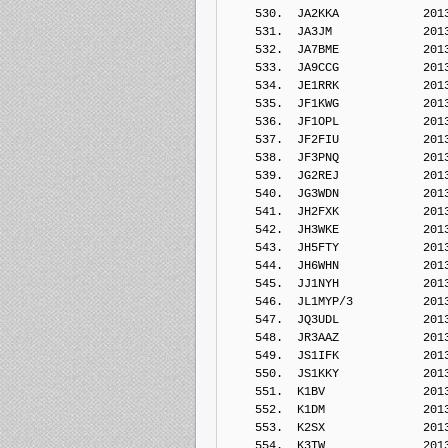
    530.  JA2KKA            201
    531.  JA3JM             201
    532.  JA7BME            201
    533.  JA9CCG            201
    534.  JE1RRK            201
    535.  JF1KWG            201
    536.  JF1OPL            201
    537.  JF2FIU            201
    538.  JF3PNQ            201
    539.  JG2REJ            201
    540.  JG3WDN            201
    541.  JH2FXK            201
    542.  JH3WKE            201
    543.  JH5FTY            201
    544.  JH6WHN            201
    545.  JJ1NYH            201
    546.  JL1MYP/3          201
    547.  JQ3UDL            201
    548.  JR3AAZ            201
    549.  JS1IFK            201
    550.  JS1KKY            201
    551.  K1BV              201
    552.  K1DM              201
    553.  K2SX              201
    554.  K3TW              201