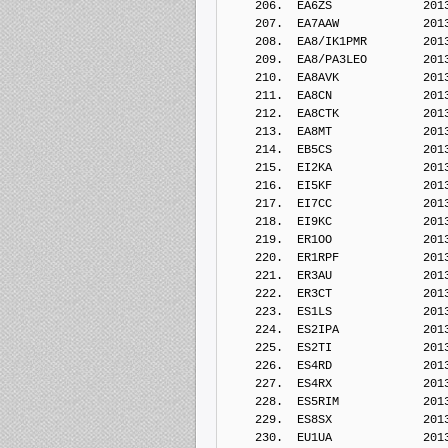
    206.  EA6ZS             201
    207.  EA7AAW            201
    208.  EA8/IK1PMR        201
    209.  EA8/PA3LEO        201
    210.  EA8AVK            201
    211.  EA8CN             201
    212.  EA8CTK            201
    213.  EA8MT             201
    214.  EB5CS             201
    215.  EI2KA             201
    216.  EI5KF             201
    217.  EI7CC             201
    218.  EI9KC             201
    219.  ER1OO             201
    220.  ER1RPF            201
    221.  ER3AU             201
    222.  ER3CT             201
    223.  ES1LS             201
    224.  ES2IPA            201
    225.  ES2TI             201
    226.  ES4RD             201
    227.  ES4RX             201
    228.  ES5RIM            201
    229.  ES8SX             201
    230.  EU1UA             201