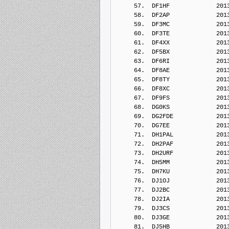
     57.  DF1HF             201
     58.  DF2AP             201
     59.  DF3MC             201
     60.  DF3TE             201
     61.  DF4XX             201
     62.  DF5BX             201
     63.  DF6RI             201
     64.  DF8AE             201
     65.  DF8TY             201
     66.  DF8XC             201
     67.  DF9FS             201
     68.  DG0KS             201
     69.  DG2FDE            201
     70.  DG7EE             201
     71.  DH1PAL            201
     72.  DH2PAF            201
     73.  DH2URF            201
     74.  DH5MM             201
     75.  DH7KU             201
     76.  DJ1OJ             201
     77.  DJ2BC             201
     78.  DJ2IA             201
     79.  DJ3CS             201
     80.  DJ3GE             201
     81.  DJ5HB             201