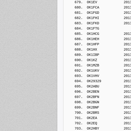
    679.  OK1EV             201
    680.  OK1FCA            201
    681.  OK1FGD            201
    682.  OK1FHI            201
    683.  OK1FKD            201
    684.  OK1FTG            
    685.  OK1HCG            201
    686.  OK1HEH            201
    687.  OK1HFP            201
    688.  OK1HX             201
    689.  OK1IBP            201
    690.  OK1KZ             201
    691.  OK1MZB            201
    692.  OK1UKV            201
    693.  OK1VHV            201
    694.  OK29329           201
    695.  OK2ABU            201
    696.  OK2BEN            201
    697.  OK2BFN            201
    698.  OK2BGN            201
    699.  OK2BNF            201
    700.  OK2BRS            201
    701.  OK2EA             201
    702.  OK2EQ             201
    703.  OK2HBY            201