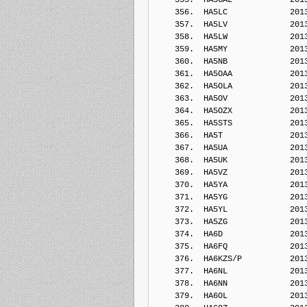
    356.  HA5LC             201
    357.  HA5LV             201
    358.  HA5LW             201
    359.  HA5MY             201
    360.  HA5NB             201
    361.  HA5OAA            201
    362.  HA5OLA            201
    363.  HA5OV             201
    364.  HA5OZX            201
    365.  HA5STS            201
    366.  HA5T              201
    367.  HA5UA             201
    368.  HA5UK             201
    369.  HA5VZ             201
    370.  HA5YA             201
    371.  HA5YG             201
    372.  HA5YL             201
    373.  HA5ZG             201
    374.  HA6D              201
    375.  HA6FQ             201
    376.  HA6KZS/P          201
    377.  HA6NL             201
    378.  HA6NN             201
    379.  HA6OL             201