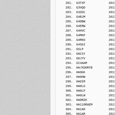
    281.  G3TXF             201
    282.  G3VQO             201
    283.  G3ZGC             201
    284.  G4BJM             201
    285.  G4DBW             201
    286.  G4ERW             201
    287.  G4HVC             201
    288.  G4MKP             201
    289.  G4RKO             201
    290.  G4SGI             201
    291.  G5LP              201
    292.  G6CSY             201
    293.  G8JYV             201
    294.  GI4AAM            201
    295.  HA/KD0RYB         201
    296.  HA0GK             201
    297.  HA0HW             201
    298.  HA0IR             201
    299.  HA0LG             201
    300.  HA0LP             201
    301.  HA0LW             201
    302.  HA0RZK            201
    303.  HA110RAEM         201
    304.  HA1AD             201
    305.  HA1AR             201