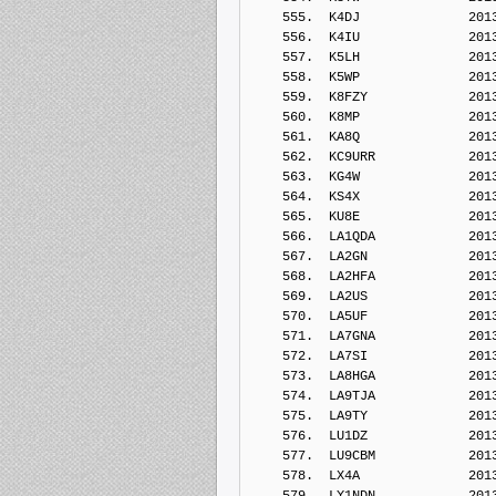
    555.  K4DJ              201
    556.  K4IU              201
    557.  K5LH              201
    558.  K5WP              201
    559.  K8FZY             201
    560.  K8MP              201
    561.  KA8Q              201
    562.  KC9URR            201
    563.  KG4W              201
    564.  KS4X              201
    565.  KU8E              201
    566.  LA1QDA            201
    567.  LA2GN             201
    568.  LA2HFA            201
    569.  LA2US             201
    570.  LA5UF             201
    571.  LA7GNA            201
    572.  LA7SI             201
    573.  LA8HGA            201
    574.  LA9TJA            201
    575.  LA9TY             201
    576.  LU1DZ             201
    577.  LU9CBM            201
    578.  LX4A              201
    579.  LY1NDN            201