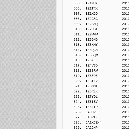
    505.  IZ1MHY            201
    506.  IZ1TRK            201
    507.  IZ1XGD            201
    508.  IZ2GRG            201
    509.  IZ2SMQ            201
    510.  IZ2UST            201
    511.  IZ2WMW            201
    512.  IZ3GNG            201
    513.  IZ3KMY            201
    514.  IZ3QCH            201
    515.  IZ3SQW            201
    516.  IZ3XEF            201
    517.  IZ4VSD            201
    518.  IZ5BRW            201
    519.  IZ5FDE            201
    520.  IZ5ILV            201
    521.  IZ5MMT            201
    522.  IZ5RLK            201
    523.  IZ7YDL            201
    524.  IZ8IEV            201
    525.  IZ8LIP            201
    526.  JA0DVE            201
    527.  JA0VTK            201
    528.  JA1XCZ/4          201
    529.  JA2GHP            201