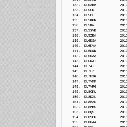
    132.  DL5ARM            201
    133.  DL5CD             201
    134.  DL5CL             201
    135.  DL5KUR            201
    136.  DL5KW             201
    137.  DL5SVB            201
    138.  DL5ZBA            201
    139.  DL6DSA            201
    140.  DL6KVA            201
    141.  DL6KWN            201
    142.  DL6OAA            201
    143.  DL6RAI            201
    144.  DL7AT             201
    145.  DL7LZ             201
    146.  DL7UXG            201
    147.  DL7VMM            201
    148.  DL7VRG            201
    149.  DL8CKL            201
    150.  DL8DXL            201
    151.  DL8MAS            201
    152.  DL8MBS            201
    153.  DL8QS             201
    154.  DL8SCG            201
    155.  DL8UAA            201