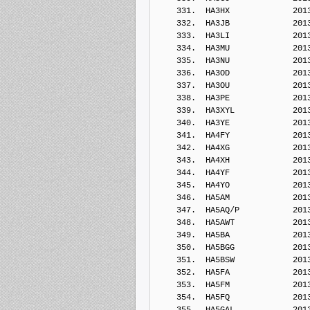
    331.  HA3HX             201
    332.  HA3JB             201
    333.  HA3LI             201
    334.  HA3MU             201
    335.  HA3NU             201
    336.  HA3OD             201
    337.  HA3OU             201
    338.  HA3PE             201
    339.  HA3XYL            201
    340.  HA3YE             201
    341.  HA4FY             201
    342.  HA4XG             201
    343.  HA4XH             201
    344.  HA4YF             201
    345.  HA4YO             201
    346.  HA5AM             201
    347.  HA5AQ/P           201
    348.  HA5AWT            201
    349.  HA5BA             201
    350.  HA5BGG            201
    351.  HA5BSW            201
    352.  HA5FA             201
    353.  HA5FM             201
    354.  HA5FQ             201
    355.  HA5GAL            201