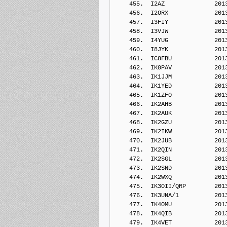
    455.  I2AZ              201
    456.  I2ORX             201
    457.  I3FIY             201
    458.  I3VJW             201
    459.  I4YUG             201
    460.  I8JYK             201
    461.  IC8FBU            201
    462.  IK0PAV            201
    463.  IK1JJM            201
    464.  IK1YED            201
    465.  IK1ZFO            201
    466.  IK2AHB            201
    467.  IK2AUK            201
    468.  IK2GZU            201
    469.  IK2IKW            201
    470.  IK2JUB            201
    471.  IK2QIN            201
    472.  IK2SGL            201
    473.  IK2SND            201
    474.  IK2WXQ            201
    475.  IK3OII/QRP        201
    476.  IK3UNA/1          201
    477.  IK4OMU            201
    478.  IK4QIB            201
    479.  IK4VET            201