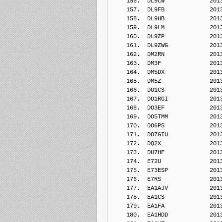
    156.  DL9CW             201
    157.  DL9FB             201
    158.  DL9HB             201
    159.  DL9LM             201
    160.  DL9ZP             201
    161.  DL9ZWG            201
    162.  DM2RN             201
    163.  DM3F              201
    164.  DM5DX             201
    165.  DM5Z              201
    166.  DO1CS             201
    167.  DO1RGI            201
    168.  DO3EF             201
    169.  DO5TMM            201
    170.  DO6PS             201
    171.  DO7GIU            201
    172.  DQ2X              201
    173.  DU7HF             201
    174.  E72U              201
    175.  E73ESP            201
    176.  E7RS              201
    177.  EA1AJV            201
    178.  EA1CS             201
    179.  EA1FA             201
    180.  EA1HDD            201