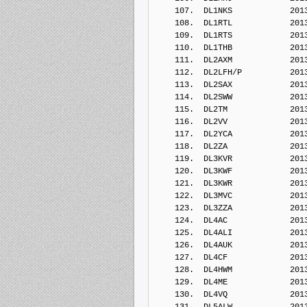
    107.  DL1NKS            201
    108.  DL1RTL            201
    109.  DL1RTS            201
    110.  DL1THB            201
    111.  DL2AXM            201
    112.  DL2LFH/P          201
    113.  DL2SAX            201
    114.  DL2SWW            201
    115.  DL2TM             201
    116.  DL2VV             201
    117.  DL2YCA            201
    118.  DL2ZA             201
    119.  DL3KVR            201
    120.  DL3KWF            201
    121.  DL3KWR            201
    122.  DL3MVC            201
    123.  DL3ZZA            201
    124.  DL4AC             201
    125.  DL4ALI            201
    126.  DL4AUK            201
    127.  DL4CF             201
    128.  DL4HWM            201
    129.  DL4ME             201
    130.  DL4VQ             201
    131.  DL5ALW            201