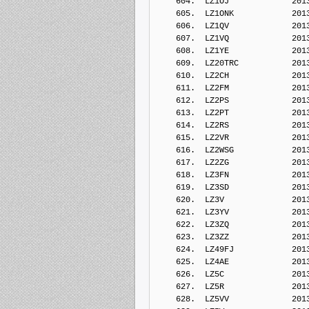
    604.  LZ1OJ             201
    605.  LZ1ONK            201
    606.  LZ1QV             201
    607.  LZ1VQ             201
    608.  LZ1YE             201
    609.  LZ20TRC           201
    610.  LZ2CH             201
    611.  LZ2FM             201
    612.  LZ2PS             201
    613.  LZ2PT             201
    614.  LZ2RS             201
    615.  LZ2VR             201
    616.  LZ2WSG            201
    617.  LZ2ZG             201
    618.  LZ3FN             201
    619.  LZ3SD             201
    620.  LZ3V              201
    621.  LZ3YV             201
    622.  LZ3ZQ             201
    623.  LZ3ZZ             201
    624.  LZ49FJ            201
    625.  LZ4AE             201
    626.  LZ5C              201
    627.  LZ5R              201
    628.  LZ5VV             201