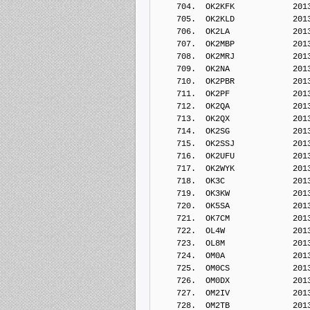
    704.  OK2KFK            201
    705.  OK2KLD            201
    706.  OK2LA             201
    707.  OK2MBP            201
    708.  OK2MRJ            201
    709.  OK2NA             201
    710.  OK2PBR            201
    711.  OK2PF             201
    712.  OK2QA             201
    713.  OK2QX             201
    714.  OK2SG             201
    715.  OK2SSJ            201
    716.  OK2UFU            201
    717.  OK2WYK            201
    718.  OK3C              201
    719.  OK3KW             201
    720.  OK5SA             201
    721.  OK7CM             201
    722.  OL4W              201
    723.  OL8M              201
    724.  OM0A              201
    725.  OM0CS             201
    726.  OM0DX             201
    727.  OM2IV             201
    728.  OM2TB             201