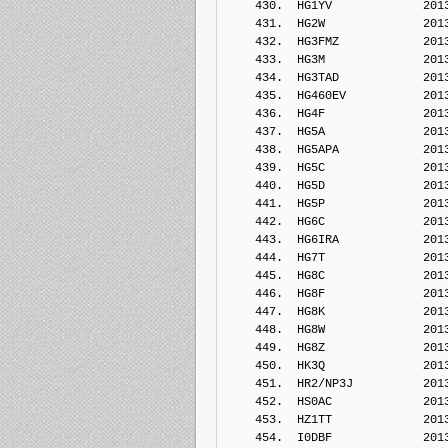
    430.  HG1YV             201
    431.  HG2W              201
    432.  HG3FMZ            201
    433.  HG3M              201
    434.  HG3TAD            201
    435.  HG460EV           201
    436.  HG4F              201
    437.  HG5A              201
    438.  HG5APA            201
    439.  HG5C              201
    440.  HG5D              201
    441.  HG5P              201
    442.  HG6C              201
    443.  HG6IRA            201
    444.  HG7T              201
    445.  HG8C              201
    446.  HG8F              201
    447.  HG8K              201
    448.  HG8W              201
    449.  HG8Z              201
    450.  HK3Q              201
    451.  HR2/NP3J          201
    452.  HS0AC             201
    453.  HZ1TT             201
    454.  I0DBF             201