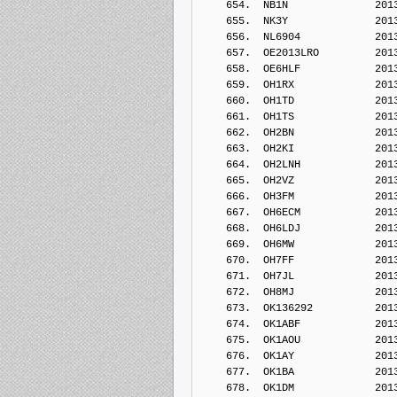
    654.  NB1N              201
    655.  NK3Y              201
    656.  NL6904            201
    657.  OE2013LRO         201
    658.  OE6HLF            201
    659.  OH1RX             201
    660.  OH1TD             201
    661.  OH1TS             201
    662.  OH2BN             201
    663.  OH2KI             201
    664.  OH2LNH            201
    665.  OH2VZ             201
    666.  OH3FM             201
    667.  OH6ECM            201
    668.  OH6LDJ            201
    669.  OH6MW             201
    670.  OH7FF             201
    671.  OH7JL             201
    672.  OH8MJ             201
    673.  OK136292          201
    674.  OK1ABF            201
    675.  OK1AOU            201
    676.  OK1AY             201
    677.  OK1BA             201
    678.  OK1DM             201