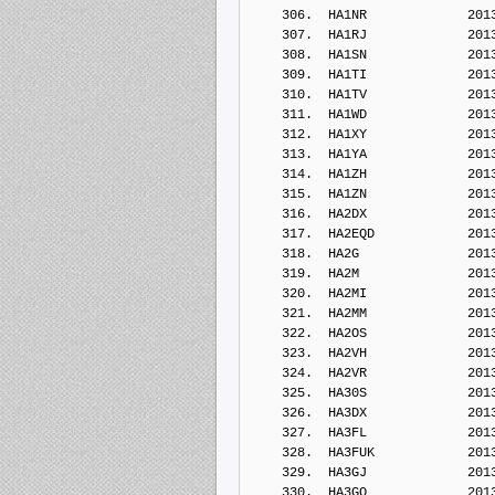
    306.  HA1NR             201
    307.  HA1RJ             201
    308.  HA1SN             201
    309.  HA1TI             201
    310.  HA1TV             201
    311.  HA1WD             201
    312.  HA1XY             201
    313.  HA1YA             201
    314.  HA1ZH             201
    315.  HA1ZN             201
    316.  HA2DX             201
    317.  HA2EQD            201
    318.  HA2G              201
    319.  HA2M              201
    320.  HA2MI             201
    321.  HA2MM             201
    322.  HA2OS             201
    323.  HA2VH             201
    324.  HA2VR             201
    325.  HA30S             201
    326.  HA3DX             201
    327.  HA3FL             201
    328.  HA3FUK            201
    329.  HA3GJ             201
    330.  HA3GO             201