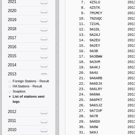
2021
      7.  4Z5LU             201
      8.  4Z5TK             201
2020
      9.  7M1MCY            201
     10.  7N2UQC            201
2019
     11.  7Z1HL             201
2018
     12.  9A1DL             201
     13.  9A2AJ             201
2017
     14.  9A2EU             201
     15.  9A2EY             201
2016
     16.  9A3B              201
2015
     17.  9A3BWW            201
     18.  9A3VM             201
2014
     19.  9A4KJ             201
     20.  9A4U              201
2013
     21.  9A6ARB            201
Foreign Stations - Result
     22.  9A6DJX            201
HA Stations - Result
     23.  9A6LRY            201
Soapbox
     24.  9A6NA             201
List of stations sent
     25.  9A6PKT            201
logs
     26.  9A6SJZ            201
     27.  9A7IUP            201
2012
     28.  9A7R              201
2011
     29.  9A8DX             201
     30.  9A8W              201
2010
     31.  9A9J              201