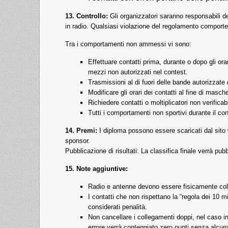
13. Controllo:
Gli organizzatori saranno responsabili del 
in radio. Qualsiasi violazione del regolamento comporte
Tra i comportamenti non ammessi vi sono:
Effettuare contatti prima, durante o dopo gli ora
mezzi non autorizzati nel contest.
Trasmissioni al di fuori delle bande autorizzate 
Modificare gli orari dei contatti al fine di masche
Richiedere contatti o moltiplicatori non verificabi
Tutti i comportamenti non sportivi durante il con
14. Premi:
I diploma possono essere scaricati dal sito we
sponsor.
Pubblicazione di risultati: La classifica finale verrà pubb
15. Note aggiuntive:
Radio e antenne devono essere fisicamente colle
I contatti che non rispettano la “regola dei 1
considerati penalità.
Non cancellare i collegamenti doppi, nel caso i
errore verrà conteggiato zero punti senza alcun