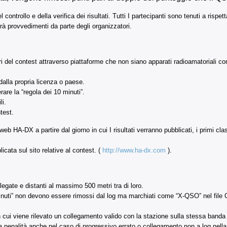
controllo e della verifica dei risultati. Tutti I partecipanti sono tenuti a rispett
rà provvedimenti da parte degli organizzatori.
ri del contest attraverso piattaforme che non siano apparati radioamatoriali com
dalla propria licenza o paese.
rare la “regola dei 10 minuti”.
li.
test.
b HA-DX a partire dal giorno in cui I risultati verranno pubblicati, i primi cla
licata sul sito relative al contest. (
http://www.ha-dx.com
).
gate e distanti al massimo 500 metri tra di loro.
0 minuti” non devono essere rimossi dal log ma marchiati come “X-QSO” nel fi
n cui viene rilevato un collegamento valido con la stazione sulla stessa banda
a penalità anche nel caso di progressivo errato o collegamento non a log nell