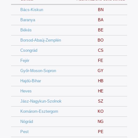
Bács-Kiskun
BN
Baranya
BA
Békés
BE
Borsod-Abaúj-Zemplén
BO
Csongrád
CS
Fejér
FE
Győr-Moson-Sopron
GY
Hajdú-Bihar
HB
Heves
HE
Jász-Nagykun-Szolnok
SZ
Komárom-Esztergom
KO
Nógrád
NG
Pest
PE