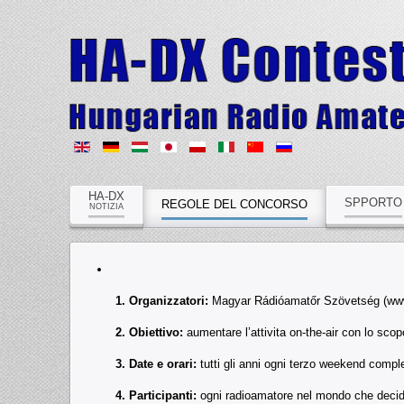
HA-DX
SPPORTO
REGOLE DEL CONCORSO
NOTIZIA
1. Organizzatori:
Magyar Rádióamatőr Szövetség (ww
2. Obiettivo:
aumentare l’attivita on-the-air con lo sc
3. Date e orari:
tutti gli anni ogni terzo weekend comp
4. Participanti:
ogni radioamatore nel mondo che decide