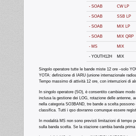
- SOAB
CW LP
- SOAB
SSB LP
- SOAB
MIX LP
- SOAB
MIX QRP
- MS
MIX
- YOUTH12H
MIX
Singolo operatore tutte le bande miste 12 ore –solo 
YOTA: definizione di IARU (unione internazionale radioama
Tempo massimo di attività 12 ore, con interruzioni di 
In singolo operatore (SO), è consentito cambiare modo 
inclusa la gestione dei LOG, rotazione delle antenne, a
nella categoria SO3BAND, tre bande a scelta possono e
classifica. Tutti i qso dovranno comunque essere regist
In modalità MS non sono previsti limitazioni di tempo
sulla banda scelta. Se la stazione cambia banda prima de