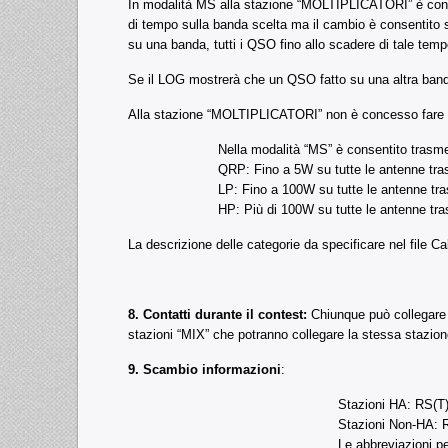
In modalità MS alla stazione “MOLTIPLICATORI” è conces
di tempo sulla banda scelta ma il cambio è consentito
su una banda, tutti i QSO fino allo scadere di tale tem
Se il LOG mostrerà che un QSO fatto su una altra banda
Alla stazione “MOLTIPLICATORI” non è concesso fare
Nella modalità “MS” è consentito trasme
QRP: Fino a 5W su tutte le antenne tra
LP: Fino a 100W su tutte le antenne tr
HP: Più di 100W su tutte le antenne tra
La descrizione delle categorie da specificare nel file Cab
8. Contatti durante il contest:
Chiunque può collegare 
stazioni “MIX” che potranno collegare la stessa stazion
9. Scambio informazioni
:
Stazioni HA: RS(T)
Stazioni Non-HA: 
Le abbreviazioni pe