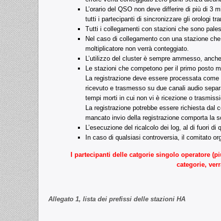
L’orario del QSO non deve differire di più di 3 
tutti i partecipanti di sincronizzare gli orologi t
Tutti i collegamenti con stazioni che sono pale
Nel caso di collegamento con una stazione che no
moltiplicatore non verrà conteggiato.
L’utilizzo del cluster è sempre ammesso, anche 
Le stazioni che competono per il primo posto mon
La registrazione deve essere processata come s
ricevuto e trasmesso su due canali audio separa
tempi morti in cui non vi è ricezione o trasmiss
La registrazione potrebbe essere richiesta dal c
mancato invio della registrazione comporta la squ
L’esecuzione del ricalcolo dei log, al di fuori
In caso di qualsiasi controversia, il comitato or
I partecipanti delle catgorie singolo operatore (p
categorie, ve
Allegato 1, lista dei prefissi delle stazioni HA