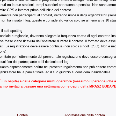
minuti tra le due stazioni, tempi superiori porteranno a penalità. Non sono amm
ramite GPS o internet prima dell’inizio del contest
semente non partecipanti al contest, verranno rimossi dagli organizzatori (senz
n ha inviato il log, questo è considerato valido solo se almeno altre 10 stazio
il self-spotting
diale e regionale, dovranno allegare la frequenza esatta di ogni contatto insi
e fosse viene ricevuta dall’operatore durante il contest. Il formato deve es
ti. La registrazione deve essere continua (non solo i singoli QSO). Non è neces
ione)
omitato per l’ottenimento del premio, tale registrazione deve essere consegnata 
alifica del partecipante ed il ricalcolo del log.
 di quanto espressamente scritto nel presente regolamento non può essere cont
ganizzatore ha la parola finale, ed il suo giudizio si considera insindacabile.
iù un ospite) e delle categorie multi operatore (massimo 8 persone) che av
rranno invitati a passare una settimana come ospiti della MRASZ BUD
Contea
Abbreviazione della contea