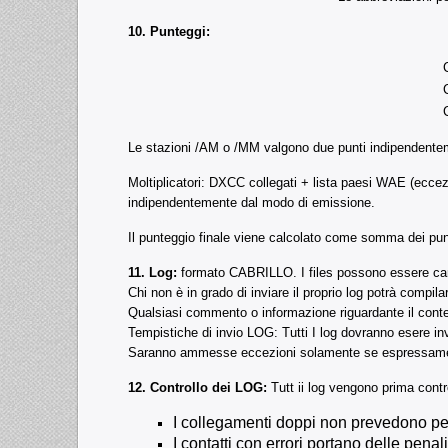
10. Punteggi:
Le stazioni /AM o /MM valgono due punti indipendentem
Moltiplicatori: DXCC collegati + lista paesi WAE
(ecce
indipendentemente dal modo di emissione.
Il punteggio finale viene calcolato come somma dei punt
11. Log:
formato CABRILLO. I files possono essere caric
Chi non è in grado di inviare il proprio log potrà compil
Qualsiasi commento o informazione riguardante il contes
Tempistiche di invio LOG: Tutti I log dovranno esere invi
Saranno ammesse eccezioni solamente se espressamente 
12. Controllo dei LOG:
Tutt ii log vengono prima contr
I collegamenti doppi non prevedono pe
I contatti con errori portano delle pen