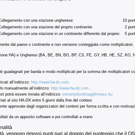
Collegamento con una stazione ungherese:
10 punt
Collegamento con una stazione del proprio continente:
2 punt
Collegamento con una stazione in un continente differente dal proprio:
5 punt
ente dal paese o continente e non verranno conteggiate come moltiplicatori.
zione HA)
e Ungheresi (BA, BE, BN, BO, BP, CS, FE, GY, HB, HE, SZ, KO, N
i guadagnati per banda e modo moltiplicati per la somma dei moltiplicatori co
ati all’indirizzo:
http://www.ha-dx.com
.
arlo manualmente all’indirizzo:
http://www.ha-dx.com
.
t potrà essere inviata all’indirizzo:
versenybizottsag@mrasz.hu
ati al sito HA-DX entro 5 giorni dalla fine del contesi.
approvate dagli organizzatori del contest per forma scritta e con motivazi
ollati da un apposito software e poi controllati a mano
nalità
alità, vengono rimossi punti pari al doppio del punteggio che il 