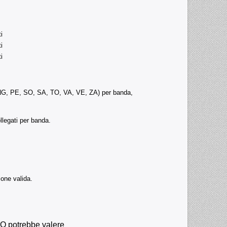
i
i
i
G, PE, SO, SA, TO, VA, VE, ZA) per banda,
llegati per banda.
one valida.
QSO potrebbe valere