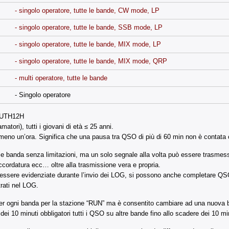
- singolo operatore, tutte le bande, CW mode, LP
- singolo operatore, tutte le bande, SSB mode, LP
- singolo operatore, tutte le bande, MIX mode, LP
- singolo operatore, tutte le bande, MIX mode, QRP
- multi operatore, tutte le bande
- Singolo operatore
YOUTH12H
tori), tutti i giovani di età ≤ 25 anni.
almeno un’ora. Significa che una pausa tra QSO di più di 60 min non è contat
e banda senza limitazioni, ma un solo segnale alla volta può essere trasmesso
ccordatura ecc… oltre alla trasmissione vera e propria.
ssere evidenziate durante l’invio dei LOG, si possono anche completare QSO s
rati nel LOG.
 per ogni banda per la stazione “RUN” ma è consentito cambiare ad una nuova
i 10 minuti obbligatori tutti i QSO su altre bande fino allo scadere dei 10 mi