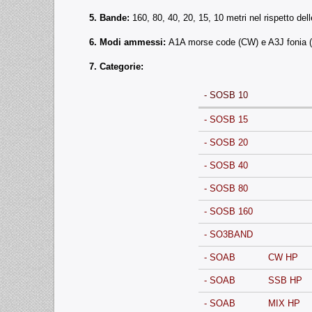
5. Bande:
160, 80, 40, 20, 15, 10 metri nel rispetto de
6. Modi ammessi:
A1A morse code (CW) e A3J fonia 
7. Categorie:
- SOSB 10
- SOSB 15
- SOSB 20
- SOSB 40
- SOSB 80
- SOSB 160
- SO3BAND
- SOAB
CW HP
- SOAB
SSB HP
- SOAB
MIX HP