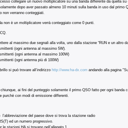
so collegare un nuovo moltiplicatore su una banda differente da quella su c
 solamente dopo aver passato almeno 10 minuti sulla banda in uso dal primo Q
po non verranno conteggiati.
 non è un moltiplicatore verrà conteggiato come 0 punti.
 CQ.
ttere al massimo due segnali alla volta, uno dalla stazione “RUN e un altro 
smittenti (ogni antenna al massimo 5W).
asmittenti (ogni antenna al massimo 100W)
smittenti (ogni antenna più di 100W)
rillo si può trovare all’indirizzo
http://www.ha-dx.com
andando alla pagina "Su
chiunque, ai fini del punteggio solamente il primo QSO fatto per ogni banda c
e purchè con modi di emissione differenti.
 l’abbreviazione del paese dove si trova la stazione radio
RS(T) ed un numero progressivo.
r le stazioni HA si trovano nell’allegato 1