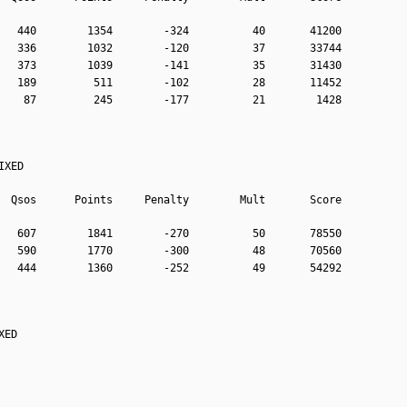
   440        1354        -324          40       41200
   336        1032        -120          37       33744
   373        1039        -141          35       31430
   189         511        -102          28       11452
    87         245        -177          21        1428
IXED
  Qsos      Points     Penalty        Mult       Score
   607        1841        -270          50       78550
   590        1770        -300          48       70560
   444        1360        -252          49       54292
XED