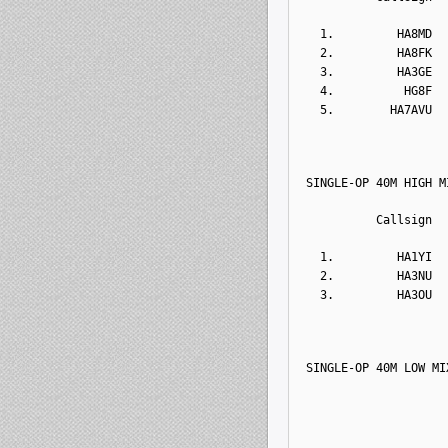
  1.         HA8MD  
  2.         HA8FK  
  3.         HA3GE  
  4.          HG8F  
  5.        HA7AVU  
SINGLE-OP 40M HIGH M
          Callsign  
  1.         HA1YI  
  2.         HA3NU  
  3.         HA3OU  
SINGLE-OP 40M LOW MI