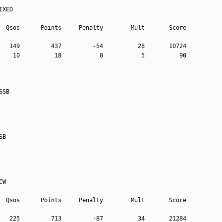
IXED
  Qsos      Points     Penalty        Mult       Score
   149         437         -54          28       10724
    10          18           0           5          90
SSB
SB
CW
  Qsos      Points     Penalty        Mult       Score
   225         713         -87          34       21284