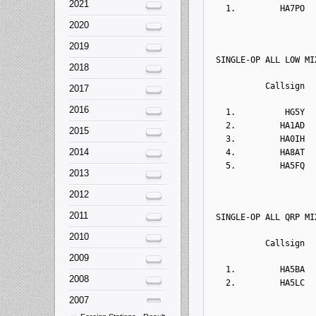
2021
  1.         HA7PO  
2020
2019
SINGLE-OP ALL LOW MI
2018
          Callsign  
2017
2016
  1.          HG5Y  
  2.         HA1AD  
2015
  3.         HA0IH  
2014
  4.         HA8AT  
  5.         HA5FQ  
2013
2012
2011
SINGLE-OP ALL QRP MI
2010
          Callsign  
2009
  1.         HA5BA  
2008
  2.         HA5LC  
2007