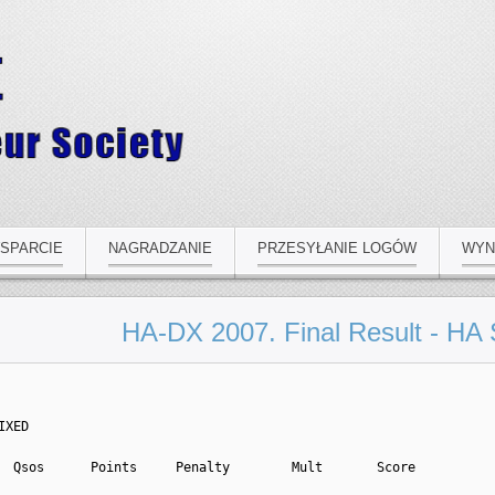
SPARCIE
NAGRADZANIE
PRZESYŁANIE LOGÓW
WYN
HA-DX 2007. Final Result - HA 
IXED
  Qsos      Points     Penalty        Mult       Score