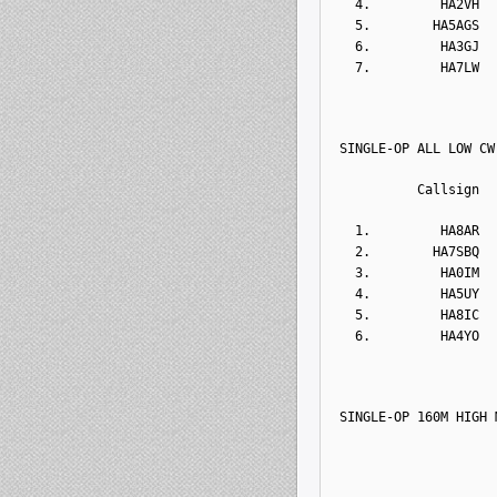
  4.         HA2VH  
  5.        HA5AGS  
  6.         HA3GJ  
  7.         HA7LW  
SINGLE-OP ALL LOW CW
          Callsign  
  1.         HA8AR  
  2.        HA7SBQ  
  3.         HA0IM  
  4.         HA5UY  
  5.         HA8IC  
  6.         HA4YO  
SINGLE-OP 160M HIGH 