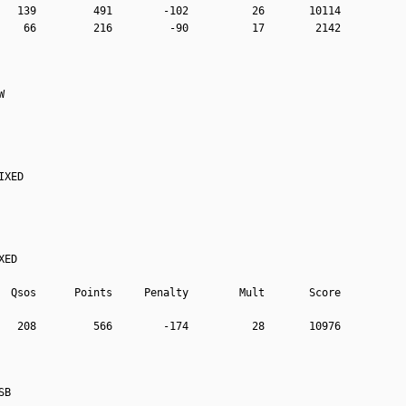
   139         491        -102          26       10114
    66         216         -90          17        2142
W
IXED
XED
  Qsos      Points     Penalty        Mult       Score
   208         566        -174          28       10976
SB