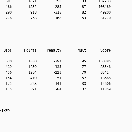
   601        1871        -390          93      137733
   486        1532        -285          87      108489
   290         918        -318          82       49200
   276         758        -168          53       31270
  Qsos      Points     Penalty        Mult       Score
   630        1880        -297          95      150385
   439        1259        -135          77       86548
   436        1284        -228          79       83424
   154         410         -51          52       18668
   175         523        -141          33       12606
   115         391         -84          37       11359
MIXED