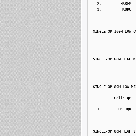
  2.         HA8FM  
  3.         HA8DU  
SINGLE-OP 160M LOW C
SINGLE-OP 80M HIGH M
SINGLE-OP 80M LOW MI
          Callsign  
  1.        HA7JQK  
SINGLE-OP 80M HIGH S