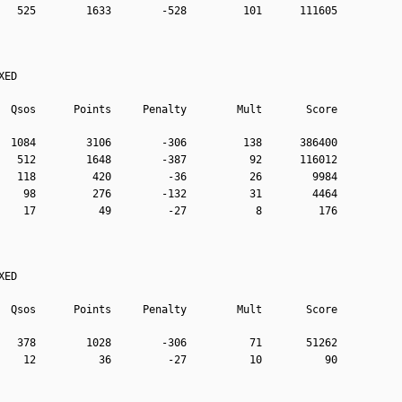
   525        1633        -528         101      111605
XED
  Qsos      Points     Penalty        Mult       Score
  1084        3106        -306         138      386400
   512        1648        -387          92      116012
   118         420         -36          26        9984
    98         276        -132          31        4464
    17          49         -27           8         176
XED
  Qsos      Points     Penalty        Mult       Score
   378        1028        -306          71       51262
    12          36         -27          10          90