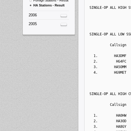
Foreign Stations - Result
HA Stations - Result
SINGLE-OP ALL HIGH S
2006
2005
SINGLE-OP ALL LOW SS
          Callsign  
  1.        HA3DMF  
  2.         HG4FC  
  3.        HA5OMM  
  4.        HG9MET  
SINGLE-OP ALL HIGH C
          Callsign  
  1.         HA0HW  
  2.         HA3OD  
  3.         HA8GY  