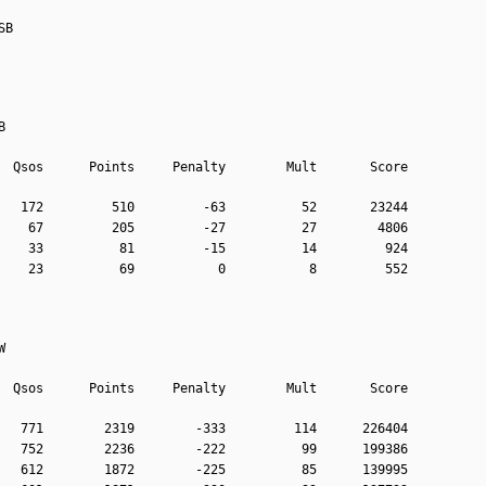
SB
B
  Qsos      Points     Penalty        Mult       Score
   172         510         -63          52       23244
    67         205         -27          27        4806
    33          81         -15          14         924
    23          69           0           8         552
W
  Qsos      Points     Penalty        Mult       Score
   771        2319        -333         114      226404
   752        2236        -222          99      199386
   612        1872        -225          85      139995