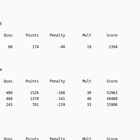
B
  Qsos      Points     Penalty        Mult       Score
    66         174         -48          19        2394
W
  Qsos      Points     Penalty        Mult       Score
   480        1526        -168          39       52962
   468        1378        -141          40       49480
   243         701        -219          33       15906
  Qsos      Points     Penalty        Mult       Score