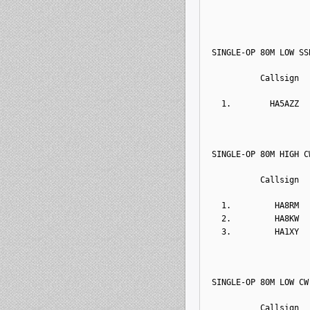
SINGLE-OP 80M LOW SS
          Callsign  
  1.        HA5AZZ  
SINGLE-OP 80M HIGH C
          Callsign  
  1.         HA8RM  
  2.         HA8KW  
  3.         HA1XY  
SINGLE-OP 80M LOW CW
          Callsign  