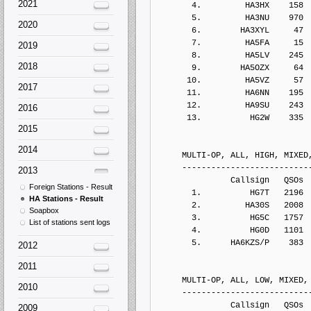
2021
       4.         HA3HX    158
       5.         HA3NU    970
2020
       6.        HA3XYL     47
       7.         HA5FA     15
2019
       8.         HA5LV    245
2018
       9.        HA5OZX     64
      10.         HA5VZ     57
2017
      11.         HA6NN    195
      12.         HA9SU    243
2016
      13.          HG2W    335
2015
2014
     MULTI-OP, ALL, HIGH, MIXED
     --------------------------
2013
               Callsign   QSOs 
Foreign Stations - Result
       1.          HG7T   2196
HA Stations - Result
       2.         HA30S   2008
Soapbox
       3.          HG5C   1757
List of stations sent logs
       4.          HG0D   1101
       5.      HA6KZS/P    383
2012
2011
     MULTI-OP, ALL, LOW, MIXED,
2010
     --------------------------
               Callsign   QSOs 
2009