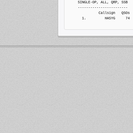
     SINGLE-OP, ALL, QRP, SSB
     ------------------------
               Callsign   QSOs 
       1.         HA5YG     74