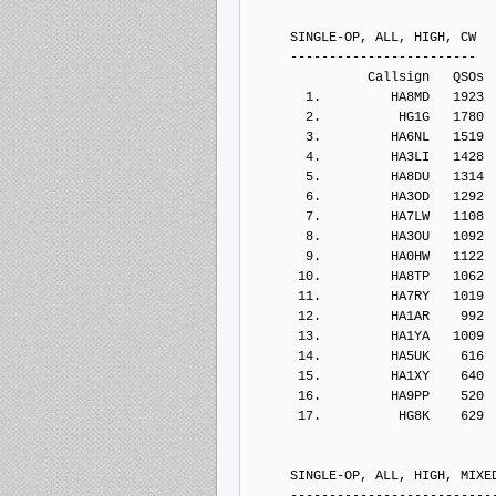
     SINGLE-OP, ALL, HIGH, CW
     ------------------------
               Callsign   QSOs 
       1.         HA8MD   1923
       2.          HG1G   1780
       3.         HA6NL   1519
       4.         HA3LI   1428
       5.         HA8DU   1314
       6.         HA3OD   1292
       7.         HA7LW   1108
       8.         HA3OU   1092
       9.         HA0HW   1122
      10.         HA8TP   1062
      11.         HA7RY   1019
      12.         HA1AR    992
      13.         HA1YA   1009
      14.         HA5UK    616
      15.         HA1XY    640
      16.         HA9PP    520
      17.          HG8K    629
     SINGLE-OP, ALL, HIGH, MIXE
     --------------------------