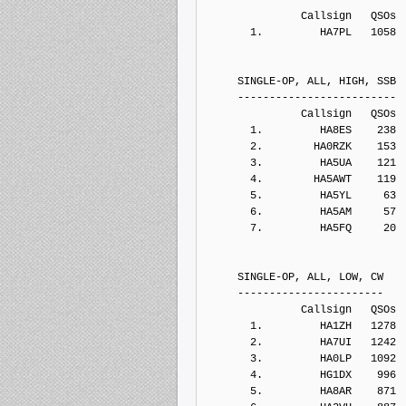
               Callsign   QSOs 
       1.         HA7PL   1058
     SINGLE-OP, ALL, HIGH, SSB
     -------------------------
               Callsign   QSOs 
       1.         HA8ES    238
       2.        HA0RZK    153
       3.         HA5UA    121
       4.        HA5AWT    119
       5.         HA5YL     63
       6.         HA5AM     57
       7.         HA5FQ     20
     SINGLE-OP, ALL, LOW, CW
     -----------------------
               Callsign   QSOs 
       1.         HA1ZH   1278
       2.         HA7UI   1242
       3.         HA0LP   1092
       4.         HG1DX    996
       5.         HA8AR    871