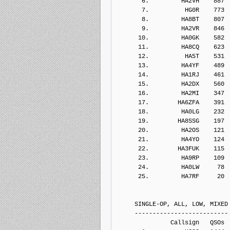
       6.         HA2VH    887
       7.          HG0R    773
       8.         HA8BT    807
       9.         HA2VR    846
      10.         HA0GK    582
      11.         HA8CQ    623
      12.          HA5T    531
      13.         HA4YF    489
      14.         HA1RJ    461
      15.         HA2DX    560
      16.         HA2MI    347
      17.        HA6ZFA    391
      18.         HA0LG    232
      19.        HA8SSG    197
      20.         HA2OS    121
      21.         HA4YO    124
      22.        HA3FUK    115
      23.         HA9RP    109
      24.         HA0LW     78
      25.         HA7RF     20
     SINGLE-OP, ALL, LOW, MIXED
     --------------------------
               Callsign   QSOs 