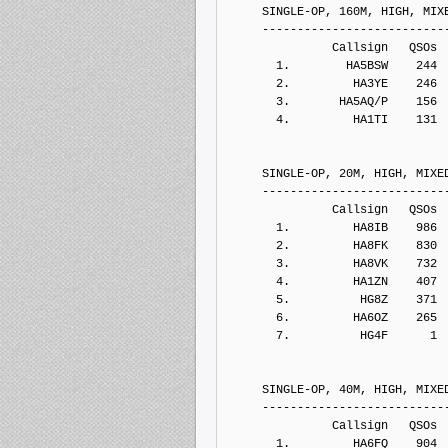
     SINGLE-OP, 160M, HIGH, MIX
     --------------------------
               Callsign   QSOs 
       1.        HA5BSW    244
       2.         HA3YE    246
       3.       HA5AQ/P    156
       4.         HA1TI    131
     SINGLE-OP, 20M, HIGH, MIXE
     --------------------------
               Callsign   QSOs 
       1.         HA8IB    986
       2.         HA8FK    830
       3.         HA8VK    732
       4.         HA1ZN    407
       5.          HG8Z    371
       6.         HA6OZ    265
       7.          HG4F      1
     SINGLE-OP, 40M, HIGH, MIXE
     --------------------------
               Callsign   QSOs 
       1.         HA6FQ    904