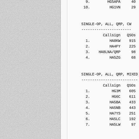
       9.        HG5APA     40
      10.         HG1VN     29
     SINGLE-OP, ALL, QRP, CW
     -----------------------
               Callsign   QSOs 
       1.         HA8KW    915
       2.         HA4FY    225
       3.    HA8LNA/QRP     98
       4.         HA5ZG     68
     SINGLE-OP, ALL, QRP, MIXED
     --------------------------
               Callsign   QSOs 
       1.          HG3M    605
       2.          HG6C    611
       3.         HA5BA    433
       4.         HA5NB    443
       5.         HA7YS    251
       6.         HA5LC    192
       7.         HA5LW     97