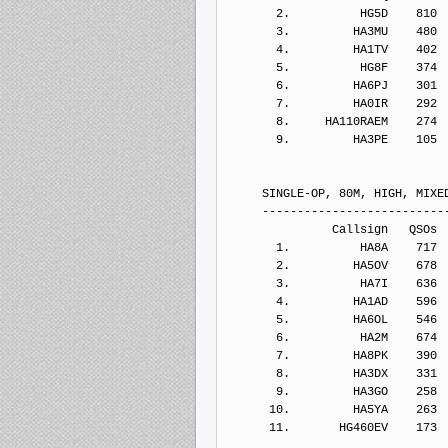
       2.          HG5D    810
       3.         HA3MU    480
       4.         HA1TV    402
       5.          HG8F    374
       6.         HA6PJ    301
       7.         HA0IR    292
       8.     HA110RAEM    274
       9.         HA3PE    105
     SINGLE-OP, 80M, HIGH, MIXE
     --------------------------
               Callsign   QSOs 
       1.          HA8A    717
       2.         HA5OV    678
       3.          HA7I    636
       4.         HA1AD    596
       5.         HA6OL    546
       6.          HA2M    674
       7.         HA8PK    390
       8.         HA3DX    331
       9.         HA3GO    258
      10.         HA5YA    263
      11.       HG460EV    173