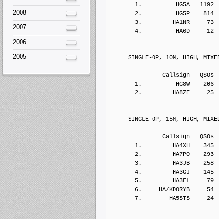
       1.          HG5A   1192
2008
       2.          HG5P    814
       3.         HA1NR     73
2007
       4.          HA6D     12
2006
2005
     SINGLE-OP, 10M, HIGH, MIXE
     --------------------------
               Callsign   QSOs 
       1.          HG8W    206
       2.         HA8ZE     25
     SINGLE-OP, 15M, HIGH, MIXE
     --------------------------
               Callsign   QSOs 
       1.         HA4XH    345
       2.         HA7PO    293
       3.         HA3JB    258
       4.         HA3GJ    145
       5.         HA3FL     79
       6.     HA/KD0RYB     54
       7.        HA5STS     24