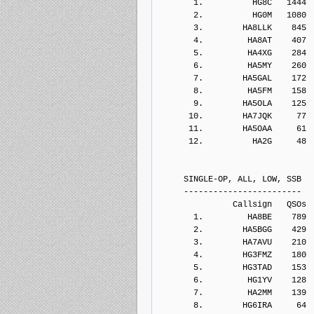
       1.          HG8C   1444
       2.          HG0M   1080
       3.        HA8LLK    845
       4.         HA8AT    407
       5.         HA4XG    284
       6.         HA5MY    260
       7.        HA5GAL    172
       8.         HA5FM    158
       9.        HA5OLA    125
      10.        HA7JQK     77
      11.        HA5OAA     61
      12.          HA2G     48
     SINGLE-OP, ALL, LOW, SSB
     ------------------------
               Callsign   QSOs 
       1.         HA8BE    789
       2.        HA5BGG    429
       3.        HA7AVU    210
       4.        HG3FMZ    180
       5.        HG3TAD    153
       6.         HG1YV    128
       7.         HA2MM    139
       8.        HG6IRA     64