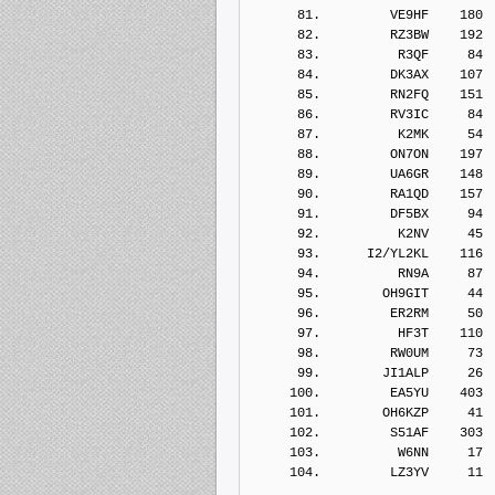
      81.         VE9HF    180
      82.         RZ3BW    192
      83.          R3QF     84
      84.         DK3AX    107
      85.         RN2FQ    151
      86.         RV3IC     84
      87.          K2MK     54
      88.         ON7ON    197
      89.         UA6GR    148
      90.         RA1QD    157
      91.         DF5BX     94
      92.          K2NV     45
      93.      I2/YL2KL    116
      94.          RN9A     87
      95.        OH9GIT     44
      96.         ER2RM     50
      97.          HF3T    110
      98.         RW0UM     73
      99.        JI1ALP     26
     100.         EA5YU    403
     101.        OH6KZP     41
     102.         S51AF    303
     103.          W6NN     17
     104.         LZ3YV     11