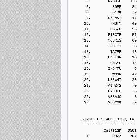
       6.        RA3DGH    123
       7.          R9FR     84
       8.         PD1BK     72
       9.        ON4AST     47
      10.         RN3FY     49
      11.         US5ZE     55
      12.        EI3CTB     51
      13.        YO8RES     69
      14.        2E0EET     23
      15.         TA7EB     15
      16.        EA3FHP     10
      17.         ON5YU     14
      18.        IK8YFU      3
      19.         EW8NN     42
      20.        UR5WHT     23
      21.       TA1HZ/2      9
      22.        UA9JFH      5
      22.        VE3AUO      6
      23.        2E0CMK      9
     SINGLE-OP, 40M, HIGH, CW
     ------------------------
               Callsign   QSOs 
       1.          R3ZZ    702