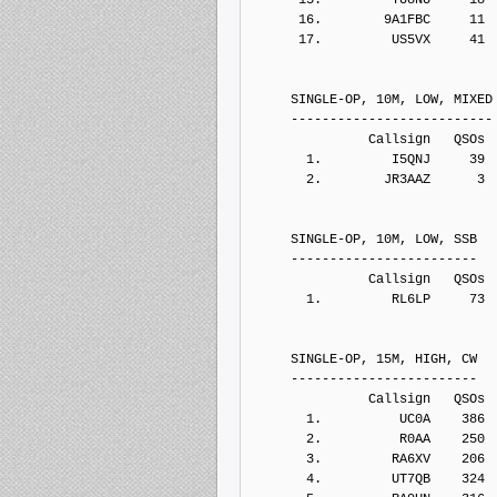
      16.        9A1FBC     11
      17.         US5VX     41
     SINGLE-OP, 10M, LOW, MIXED
     --------------------------
               Callsign   QSOs 
       1.         I5QNJ     39
       2.        JR3AAZ      3
     SINGLE-OP, 10M, LOW, SSB
     ------------------------
               Callsign   QSOs 
       1.         RL6LP     73
     SINGLE-OP, 15M, HIGH, CW
     ------------------------
               Callsign   QSOs 
       1.          UC0A    386
       2.          R0AA    250
       3.         RA6XV    206
       4.         UT7QB    324