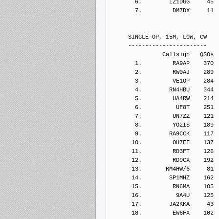
       6.        IZ1DGG     45
       7.         DM7DX     11
     SINGLE-OP, 15M, LOW, CW
     -----------------------
               Callsign   QSOs 
       1.         RA9AP    370
       2.         RW0AJ    289
       3.         VE1OP    284
       4.        RN4HBU    344
       5.         UA4RW    214
       6.          UF8T    251
       7.         UN7ZZ    121
       8.         YO2IS    189
       9.        RA9CCK    117
      10.         OH7FF    137
      11.         RD3FT    126
      12.         RD9CX    192
      13.       RM4HW/6     81
      14.        SP1MHZ    162
      15.         RN6MA    105
      16.          9A4U    125
      17.        JA2KKA     43
      18.         EW6FX    102