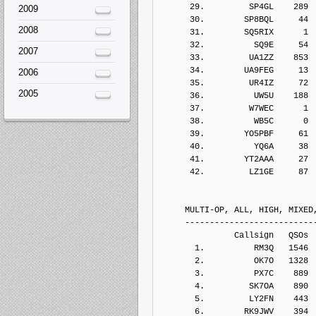
      29.         SP4GL    289
2009
      30.        SP8BQL     44
2008
      31.        SQ5RIX      1
      32.          SQ9E     54
2007
      33.         UA1ZZ    853
      34.        UA9FEG     13
2006
      35.         UR4IZ     72
2005
      36.          UW5U    188
      37.         W7WEC      1
      38.          WB5C      0
      39.        YO5PBF     61
      40.          YQ6A     38
      41.        YT2AAA     27
      42.         LZ1GE     87
     MULTI-OP, ALL, HIGH, MIXED
     --------------------------
               Callsign   QSOs 
       1.          RM3Q   1546
       2.          OK7O   1328
       3.          PX7C    889
       4.         SK7OA    890
       5.         LY2FN    443
       6.        RK9JWV    394