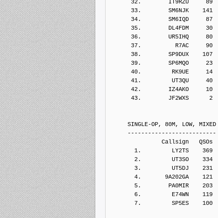
      32.        IT9RZU     89
      33.        SM6NJK    141
      34.        SM6IQD     87
      35.        DL4FDM     30
      36.        UR5IHQ     80
      37.          R7AC     90
      38.        SP9DUX    107
      39.        SP6MQO     23
      40.         RK9UE     14
      41.         UT3QU     40
      42.        IZ4AKO     10
      43.        JF2WXS      2
     SINGLE-OP, 80M, LOW, MIXED
     --------------------------
               Callsign   QSOs 
       1.         LY2TS    369
       2.         UT3SO    334
       3.         UT5DJ    231
       4.       9A202GA    121
       5.        PA0MIR    203
       6.         E74WN    119
       7.         SP5ES    100