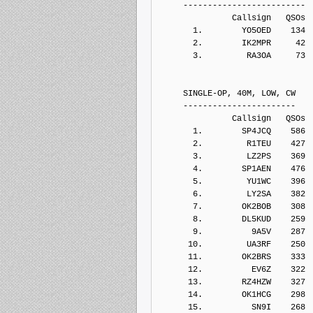
     -------------------------
               Callsign   QSOs 
       1.        YO5OED    134
       2.        IK2MPR     42
       3.         RA3OA     73
     SINGLE-OP, 40M, LOW, CW
     -----------------------
               Callsign   QSOs 
       1.        SP4JCQ    586
       2.         R1TEU    427
       3.         LZ2PS    369
       4.        SP1AEN    476
       5.         YU1WC    396
       6.         LY2SA    382
       7.        OK2BOB    308
       8.        DL5KUD    259
       9.          9A5V    287
      10.         UA3RF    250
      11.        OK2BRS    333
      12.          EV6Z    322
      13.        RZ4HZW    327
      14.        OK1HCG    298
      15.          SN9I    268