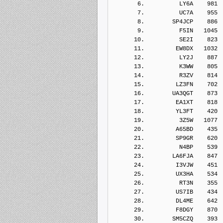
       6.          LY6A    981
       7.          UC7A    955
       8.        SP4JCP    886
       9.          F5IN   1045
      10.          SE2I    823
      11.         EW8DX   1032
      12.          LY2J    887
      13.          K3WW    805
      14.          R3ZV    814
      15.         LZ3FN    702
      16.        UA3QGT    873
      17.         EA1XT    818
      18.         YL3FT    420
      19.          3Z5W   1077
      20.         A65BD    435
      21.         SP9GR    620
      22.          N4BP    539
      23.        LA6FJA    847
      24.         I3VJW    451
      25.         UX3HA    534
      26.          RT3N    355
      27.         US7IB    434
      28.         DL4ME    642
      29.         F8DGY    870
      30.        SM5CZQ    393