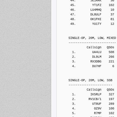
      44.        JE1RRK     30
      45.         YT1FZ    102
      46.        LU4MHQ     10
      47.        DL8ULF     37
      48.        OK1FHI     81
      49.         YU1TY     12
     SINGLE-OP, 20M, LOW, MIXED
     --------------------------
               Callsign   QSOs 
       1.         UA4LU    508
       2.         DL9LM    266
       3.        RX3DBG    221
       4.         DU7HF      6
     SINGLE-OP, 20M, LOW, SSB
     ------------------------
               Callsign   QSOs 
       1.        IK5RLP    327
       2.       RV1CB/1    197
       3.         UT8UF    289
       4.          OZ9V    100
       5.          R7MP    102