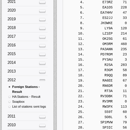
2021
       4.         E73RZ     71
       5.         EA1OS    228
2020
       6.        EA7HHV     47
       7.         ES2JJ     33
2019
       8.        JH3WKE      0
2018
       9.          LY9A    120
      10.         LZ1EP    214
2017
      11.         OK2SG     61
      12.         OM3RM    460
2016
      13.        PA3ANN    235
2015
      14.        PD7ROM     23
      15.         PY3AU      3
2014
      16.          R2SA    283
      17.          R3GM     58
2013
      18.          R9QQ     89
2012
      19.         RA6EE     67
      20.         RN6DR      0
Foreign Stations -
      21.          RT3A     11
Result
      22.        RV3DBK     71
HA Stations - Result
      23.         RV3MR      0
Soapbox
List of stations sent logs
      24.         RW3PX    113
      25.          S59T     60
2011
      26.          SO8L      5
      27.        SP1MVW     79
2010
      28.         SP3IC     56