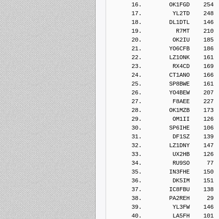
      16.        OK1FGD    254
      17.         YL2TD    248
      18.        DL1DTL    146
      19.          R7MT    210
      20.         OK2IU    185
      21.        YO6CFB    186
      22.        LZ1ONK    161
      23.         RX4CD    169
      24.        CT1ANO    166
      25.        SP8BWE    161
      26.        YO4BEW    207
      27.         F8AEE    227
      28.        OK1MZB    173
      29.         OM1II    126
      30.        SP6IHE    106
      31.         DF1SZ    139
      32.        LZ1DNY    147
      33.         UX2HB    126
      34.         RU9SO     77
      35.        IN3FHE    150
      36.         DK5IM    151
      37.        IC8FBU    138
      38.        PA2REH     29
      39.         YL3FW    146
      40.         LA5FH    101