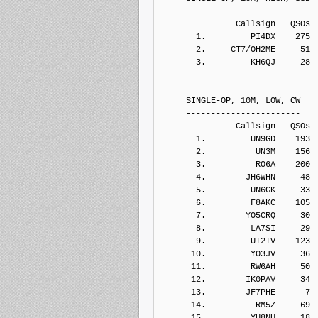
     -------------------------
               Callsign   QSOs 
       1.         PI4DX    275
       2.     CT7/OH2ME     51
       3.         KH6QJ     28
     SINGLE-OP, 10M, LOW, CW
     -----------------------
               Callsign   QSOs 
       1.         UN9GD    193
       2.          UN3M    156
       3.          RO6A    200
       4.        JH6WHN     48
       5.         UN6GK     33
       6.         F8AKC    105
       7.        YO5CRQ     30
       8.         LA7SI     29
       9.         UT2IV    123
      10.         YO3JV     36
      11.         RW6AH     50
      12.        IK0PAV     34
      13.        JF7PHE      7
      14.          RM5Z     69
      15.         YU8NU     18