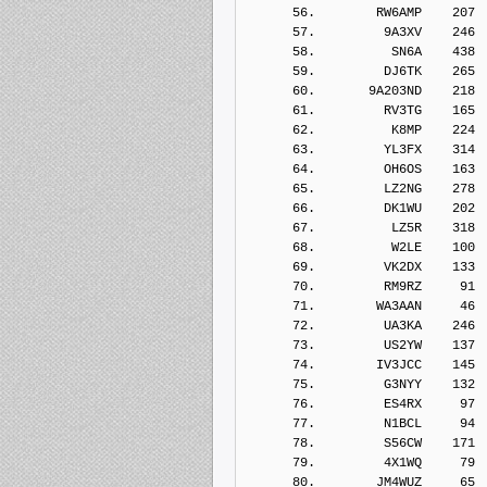
      56.        RW6AMP    207
      57.         9A3XV    246
      58.          SN6A    438
      59.         DJ6TK    265
      60.       9A203ND    218
      61.         RV3TG    165
      62.          K8MP    224
      63.         YL3FX    314
      64.         OH6OS    163
      65.         LZ2NG    278
      66.         DK1WU    202
      67.          LZ5R    318
      68.          W2LE    100
      69.         VK2DX    133
      70.         RM9RZ     91
      71.        WA3AAN     46
      72.         UA3KA    246
      73.         US2YW    137
      74.        IV3JCC    145
      75.         G3NYY    132
      76.         ES4RX     97
      77.         N1BCL     94
      78.         S56CW    171
      79.         4X1WQ     79
      80.        JM4WUZ     65