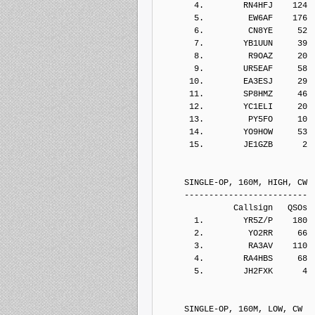
       4.        RN4HFJ    124
       5.         EW6AF    176
       6.         CN8YE     52
       7.        YB1UUN     39
       8.         R9OAZ     20
       9.        UR5EAF     58
      10.        EA3ESJ     29
      11.        SP8HMZ     46
      12.        YC1ELI     20
      13.         PY5FO     10
      14.        YO9HOW     53
      15.        JE1GZB      2
     SINGLE-OP, 160M, HIGH, CW
     -------------------------
               Callsign   QSOs 
       1.        YR5Z/P    180
       2.         YO2RR     66
       3.         RA3AV    110
       4.        RA4HBS     68
       5.        JH2FXK      4
     SINGLE-OP, 160M, LOW, CW