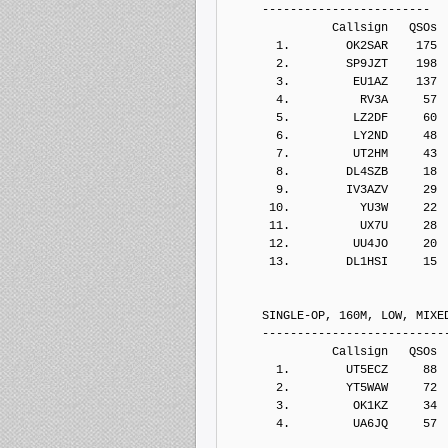
     ------------------------
               Callsign   QSOs 
       1.        OK2SAR    175
       2.        SP9JZT    198
       3.         EU1AZ    137
       4.          RV3A     57
       5.         LZ2DF     60
       6.         LY2ND     48
       7.         UT2HM     43
       8.        DL4SZB     18
       9.        IV3AZV     29
      10.          YU3W     22
      11.          UX7U     28
      12.         UU4JO     20
      13.        DL1HSI     15
     SINGLE-OP, 160M, LOW, MIXE
     --------------------------
               Callsign   QSOs 
       1.        UT5ECZ     88
       2.        YT5WAW     72
       3.         OK1KZ     34
       4.         UA6JQ     57