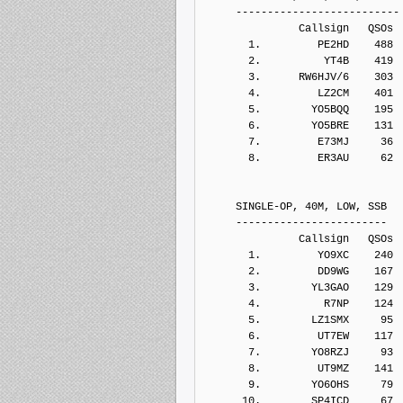
     --------------------------
               Callsign   QSOs 
       1.         PE2HD    488
       2.          YT4B    419
       3.      RW6HJV/6    303
       4.         LZ2CM    401
       5.        YO5BQQ    195
       6.        YO5BRE    131
       7.         E73MJ     36
       8.         ER3AU     62
     SINGLE-OP, 40M, LOW, SSB
     ------------------------
               Callsign   QSOs 
       1.         YO9XC    240
       2.         DD9WG    167
       3.        YL3GAO    129
       4.          R7NP    124
       5.        LZ1SMX     95
       6.         UT7EW    117
       7.        YO8RZJ     93
       8.         UT9MZ    141
       9.        YO6OHS     79
      10.        SP4ICD     67