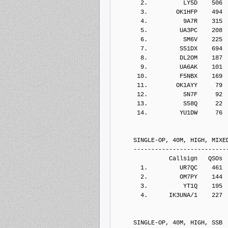
       2.          LY5D    506
       3.        OK1HFP    494
       4.          9A7R    315
       5.         UA3PC    208
       6.          SM6V    225
       7.         S51DX    694
       8.         DL2OM    187
       9.         UA6AK    101
      10.         F5NBX    169
      11.        OK1AYY     79
      12.          SN7F     92
      13.          S58Q     22
      14.         YU1DW     76
     SINGLE-OP, 40M, HIGH, MIXE
     --------------------------
               Callsign   QSOs 
       1.         UR7QC    461
       2.         OM7PY    144
       3.          YT1Q    195
       4.      IK3UNA/1    227
     SINGLE-OP, 40M, HIGH, SSB