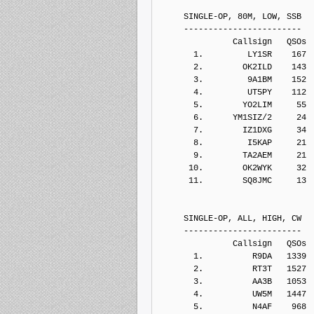
     SINGLE-OP, 80M, LOW, SSB
     ------------------------
               Callsign   QSOs 
       1.         LY1SR    167
       2.        OK2ILD    143
       3.         9A1BM    152
       4.         UT5PY    112
       5.        YO2LIM     55
       6.      YM1SIZ/2     24
       7.        IZ1DXG     34
       8.         I5KAP     21
       9.        TA2AEM     21
      10.        OK2WYK     32
      11.        SQ8JMC     13
     SINGLE-OP, ALL, HIGH, CW
     ------------------------
               Callsign   QSOs 
       1.          R9DA   1339
       2.          RT3T   1527
       3.          AA3B   1053
       4.          UW5M   1447
       5.          N4AF    968