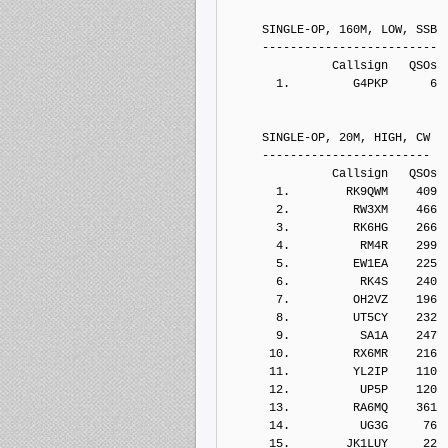
     SINGLE-OP, 160M, LOW, SSB
     -------------------------
               Callsign   QSOs 
       1.         G4PKP      6
     SINGLE-OP, 20M, HIGH, CW
     ------------------------
               Callsign   QSOs 
       1.        RK9QWM    409
       2.         RW3XM    466
       3.         RK6HG    266
       4.          RM4R    299
       5.         EW1EA    225
       6.          RK4S    240
       7.         OH2VZ    196
       8.         UT5CY    232
       9.          SA1A    247
      10.         RX6MR    216
      11.         YL2IP    110
      12.          UP5P    120
      13.         RA6MQ    361
      14.          UG3G     76
      15.        JK1LUY     22