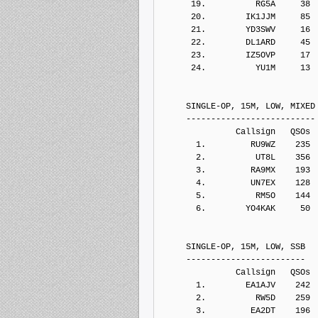
      19.          RG5A     38
      20.        IK1JJM     85
      21.        YD3SWV     16
      22.        DL1ARD     45
      23.        IZ5OVP     17
      24.          YU1M     13
     SINGLE-OP, 15M, LOW, MIXED
     --------------------------
               Callsign   QSOs 
       1.         RU9WZ    235
       2.          UT8L    356
       3.         RA9MX    193
       4.         UN7EX    128
       5.          RM5O    144
       6.        YO4KAK     50
     SINGLE-OP, 15M, LOW, SSB
     ------------------------
               Callsign   QSOs 
       1.        EA1AJV    242
       2.          RW5D    259
       3.         EA2DT    196