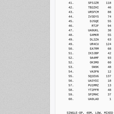
      41.        SP3JZR    118
      42.        TB2ZHI     46
      43.        UR5FCM     88
      44.        IV3DYS     74
      45.         DJ5QE     55
      46.          RT2F     94
      47.        UA9UKL     38
      48.         G4MKR     55
      49.         DL2ZA     63
      49.         UR4CU    124
      50.         EA7RM     68
      51.        IK3JBP     42
      52.         9A4MF     93
      52.         OK3MO     60
      53.          SN9K     48
      54.         VA3FN     12
      55.        SQ1EUG    137
      56.        UA3YDI     18
      57.        PU1MMZ     13
      58.        YT2PFR     48
      59.        SP2MHC     37
      60.        UA9LAO      1
     SINGLE-OP, 40M, LOW, MIXED