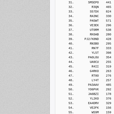
      31.        SM5EPO    441
      32.          R3QN    465
      33.         S57DX    824
      34.         RA3NC    330
      35.         PA5WT    571
      36.         VE3EK    296
      37.         UT0RM    538
      38.         RK0AB    280
      39.      PJ2/K8ND    428
      40.         RN3BO    295
      41.          RN7F    333
      42.          YL5T    398
      43.        PA0LOU    354
      44.         UA9CU    255
      45.          R4II    319
      46.         G4RKO    263
      47.          RT8O    276
      48.          LY4T    257
      49.        PA3AAV    485
      50.        YO6PVK    292
      51.        JA6BZI    178
      52.         YL2KO    376
      53.        EA4DRV    329
      54.         VE2FK    156
      55.          WS9M    159