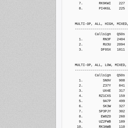
       7.        RK9KWI    227
       8.        PI4KGL    225
     MULTI-OP, ALL, HIGH, MIXED
     --------------------------
               Callsign   QSOs 
       1.          RN3F   2404
       2.          RU3U   2094
       3.         DF0SX   1811
     MULTI-OP, ALL, LOW, MIXED,
     --------------------------
               Callsign   QSOs 
       1.          SN9V    908
       2.          Z37Y    841
       3.          UX4E    317
       4.        RZ1CXS    159
       5.          9A7P    499
       6.          SK3W    327
       7.        SP3PJY    302
       8.         EW8ZO    260
       9.        UZ2FWB    189
      10.        RK3AWB    110