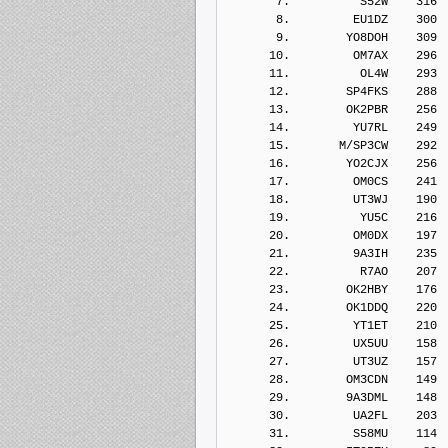
       7.          S52W    316
       8.         EU1DZ    300
       9.        YO8DOH    309
      10.         OM7AX    296
      11.          OL4W    293
      12.        SP4FKS    288
      13.        OK2PBR    256
      14.         YU7RL    249
      15.       M/SP3CW    292
      16.        YO2CJX    256
      17.         OM0CS    241
      18.         UT3WJ    190
      19.          YU5C    216
      20.         OM0DX    197
      21.         9A3IH    235
      22.          R7AO    207
      23.        OK2HBY    176
      24.        OK1DDQ    220
      25.         YT1ET    210
      26.         UX5UU    158
      27.         UT3UZ    157
      28.        OM3CDN    149
      29.        9A3DML    148
      30.         UA2FL    203
      31.         S58MU    114