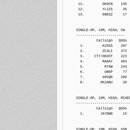
      11.         DK0CN    135
      12.         YL1ZS     35
      13.         EW8ZZ     17
     SINGLE-OP, 10M, HIGH, CW
     ------------------------
               Callsign   QSOs 
       1.         K2SSS    287
       2.         ZC4LI    372
       3.     CT7/OH2OT    223
       4.         RA0AY    483
       5.          R7AW    243
       6.          UN6P     77
       7.         G0VQR    200
       8.        OK2ABU     26
     SINGLE-OP, 10M, HIGH, MIXE
     --------------------------
               Callsign   QSOs 
       1.        JA7OWD     15
     SINGLE-OP, 10M, HIGH, SSB