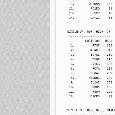
      11.        OE3DMA    140
      12.         PD1RO     58
      13.         DG1VR     10
      14.         9A7ZZ     33
     SINGLE-OP, 80M, HIGH, CW
     ------------------------
               Callsign   QSOs 
       1.          RT3F    306
       2.        UA6AKD    312
       3.         YU7GL    239
       4.         LZ1QZ    278
       5.         ON1CB    303
       6.          RC7A    254
       7.         EU6AF    287
       8.        HB9DHG    249
       9.         EU1AI    209
      10.         UT3RN    135
      11.          R3OM    129
      12.        HB9CPS     21
     SINGLE-OP, 80M, HIGH, MIXE
     --------------------------