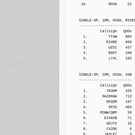
      16.          RO3G     51
     SINGLE-OP, 20M, HIGH, MIXE
     --------------------------
               Callsign   QSOs 
       1.          YT4W    985
       2.         ES4RD    660
       3.          UZ5I    437
       4.          R9XT    346
       5.          LY4L    165
     SINGLE-OP, 20M, HIGH, SSB
     -------------------------
               Callsign   QSOs 
       1.         TA3HM    435
       2.       9A206NA    713
       3.         RK9DM    197
       4.          SP3S    483
       5.      R2WW/QRP     50
       6.        EI4GXB     71
       7.         G8JYV     16
       8.         CX2DK      6
       9.        JA3LEZ      3