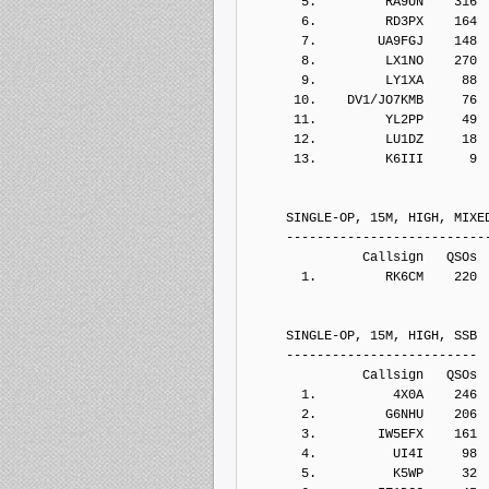
       5.         RA9UN    316
       6.         RD3PX    164
       7.        UA9FGJ    148
       8.         LX1NO    270
       9.         LY1XA     88
      10.    DV1/JO7KMB     76
      11.         YL2PP     49
      12.         LU1DZ     18
      13.         K6III      9
     SINGLE-OP, 15M, HIGH, MIXE
     --------------------------
               Callsign   QSOs 
       1.         RK6CM    220
     SINGLE-OP, 15M, HIGH, SSB
     -------------------------
               Callsign   QSOs 
       1.          4X0A    246
       2.         G6NHU    206
       3.        IW5EFX    161
       4.          UI4I     98
       5.          K5WP     32