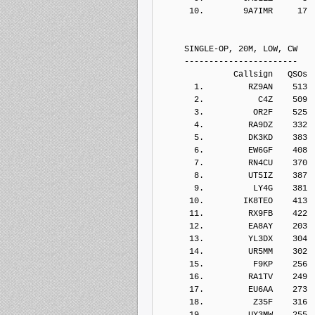
      10.        9A7IMR     17
     SINGLE-OP, 20M, LOW, CW
     -----------------------
               Callsign   QSOs 
       1.         RZ9AN    513
       2.           C4Z    509
       3.          OR2F    525
       4.         RA9DZ    332
       5.         DK3KD    383
       6.         EW6GF    408
       7.         RN4CU    370
       8.         UT5IZ    387
       9.          LY4G    381
      10.        IK8TEO    413
      11.         RX9FB    422
      12.         EA8AY    203
      13.         YL3DX    304
      14.         UR5MM    302
      15.          F9KP    256
      16.         RA1TV    249
      17.         EU6AA    273
      18.          Z35F    316
      19.         UY3MW    255