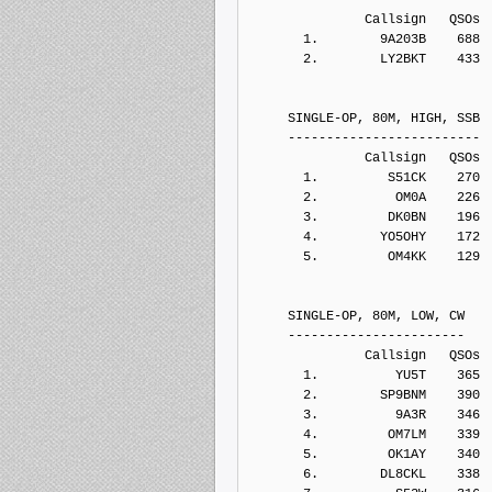
               Callsign   QSOs 
       1.        9A203B    688
       2.        LY2BKT    433
     SINGLE-OP, 80M, HIGH, SSB
     -------------------------
               Callsign   QSOs 
       1.         S51CK    270
       2.          OM0A    226
       3.         DK0BN    196
       4.        YO5OHY    172
       5.         OM4KK    129
     SINGLE-OP, 80M, LOW, CW
     -----------------------
               Callsign   QSOs 
       1.          YU5T    365
       2.        SP9BNM    390
       3.          9A3R    346
       4.         OM7LM    339
       5.         OK1AY    340
       6.        DL8CKL    338