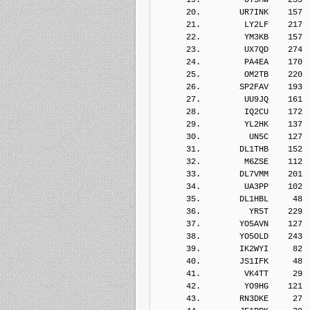
      20.        UR7INK    157
      21.         LY2LF    217
      22.         YM3KB    157
      23.         UX7QD    274
      24.         PA4EA    170
      25.         OM2TB    220
      26.        SP2FAV    193
      27.         UU9JQ    161
      28.         IQ2CU    172
      29.         YL2HK    137
      30.          UN5C    127
      31.        DL1THB    152
      32.         M6ZSE    112
      33.        DL7VMM    201
      34.         UA3PP    102
      35.        DL1HBL     48
      36.          YR5T    229
      37.        YO5AVN    127
      38.        YO5OLD    243
      39.        IK2WYI     82
      40.        JS1IFK     48
      41.         VK4TT     29
      42.         YO9HG    121
      43.        RN3DKE     27