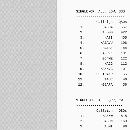
     SINGLE-OP, ALL, LOW, SSB
     ------------------------
               Callsign   QSOs 
       1.         HA5UA    557
       2.        HA5BGG    422
       3.          HA7I    405
       4.        HA7AVU    196
       5.         HA4BF    144
       6.        HA0RZK    131
       7.        HG3FMZ    122
       8.          HA2G    112
       9.        HA5NVG    101
      10.      HG6IRA/P     55
      11.         HA4UC     46
      12.        HG5APA     36
     SINGLE-OP, ALL, QRP, CW
     -----------------------
               Callsign   QSOs 
       1.         HA8KW    818
       2.         HA6ON    160
       3.         HA8MT     96