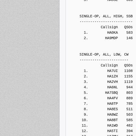
     SINGLE-OP, ALL, HIGH, SSB
     -------------------------
               Callsign   QSOs 
       1.         HA0KA    583
       2.        HA9MDP    146
     SINGLE-OP, ALL, LOW, CW
     -----------------------
               Callsign   QSOs 
       1.         HA7UI   1108
       2.         HA1ZH   1155
       3.         HA2VH   1119
       4.         HA6NL    944
       5.        HA7SBQ    803
       6.         HA4FV    889
       7.         HA8TP    785
       8.         HA8ES    511
       9.         HA8WZ    503
      10.         HA8BT    585
      11.         HA1WD    482
      12.         HA5TI    394