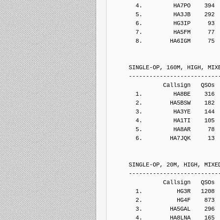
       4.         HA7PO    394
       5.         HA3JB    292
       6.         HG3IP     93
       7.         HA5FM     77
       8.        HA6IGM     75
     SINGLE-OP, 160M, HIGH, MIX
     --------------------------
               Callsign   QSOs 
       1.         HA8BE    316
       2.        HA5BSW    182
       3.         HA3YE    144
       4.         HA1TI    105
       5.         HA8AR     78
       6.        HA7JQK     13
     SINGLE-OP, 20M, HIGH, MIXE
     --------------------------
               Callsign   QSOs 
       1.          HG3R   1208
       2.          HG4F    873
       3.        HA5GAL    296
       4.        HA8LNA    165