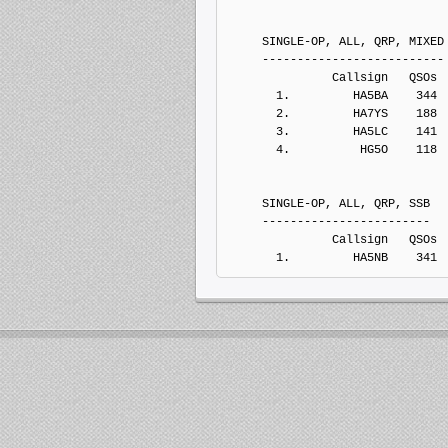
     SINGLE-OP, ALL, QRP, MIXED
     --------------------------
               Callsign   QSOs 
       1.         HA5BA    344
       2.         HA7YS    188
       3.         HA5LC    141
       4.          HG5O    118
     SINGLE-OP, ALL, QRP, SSB
     ------------------------
               Callsign   QSOs 
       1.         HA5NB    341