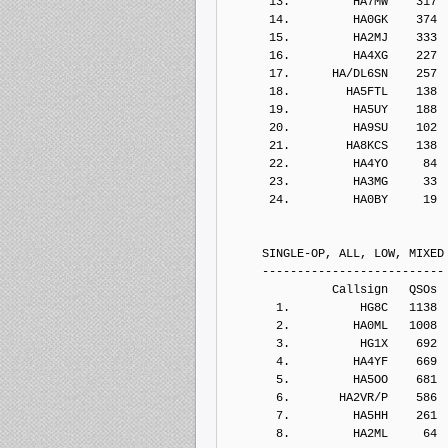
      13.         HA7MW    317
      14.         HA0GK    374
      15.         HA2MJ    333
      16.         HA4XG    227
      17.      HA/DL6SN    257
      18.        HA5FTL    138
      19.         HA5UY    188
      20.         HA9SU    102
      21.        HA8KCS    138
      22.         HA4YO     84
      23.         HA3MG     33
      24.         HA0BY     19
     SINGLE-OP, ALL, LOW, MIXED
     --------------------------
               Callsign   QSOs 
       1.          HG8C   1138
       2.         HA0ML   1008
       3.          HG1X    692
       4.         HA4YF    669
       5.         HA5OO    681
       6.       HA2VR/P    586
       7.         HA5HH    261
       8.         HA2ML     64