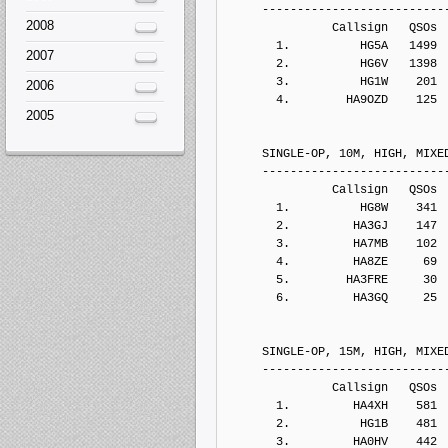
     --------------------------
2008
               Callsign   QSOs 
       1.          HG5A   1499
2007
       2.          HG6V   1398
       3.          HG1W    201
2006
       4.        HA9OZD    125
2005
     SINGLE-OP, 10M, HIGH, MIXE
     --------------------------
               Callsign   QSOs 
       1.          HG8W    341
       2.         HA3GJ    147
       3.         HA7MB    102
       4.         HA8ZE     69
       5.        HA3FRE     30
       6.         HA3GQ     25
     SINGLE-OP, 15M, HIGH, MIXE
     --------------------------
               Callsign   QSOs 
       1.         HA4XH    581
       2.          HG1B    481
       3.         HA0HV    442