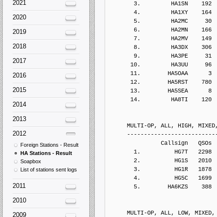
2021
       3.         HA1SN    192
       4.         HA1XY    164
2020
       5.         HA2MC     30
       6.         HA2MN    166
2019
       7.         HA2MV    149
2018
       8.         HA3DX    306
       9.         HA3PE     31
2017
      10.         HA3UU     96
      11.        HA5OAA      3
2016
      12.        HA5RST    780
2015
      13.        HA5SEA      8
      14.         HA8TI    120
2014
2013
     MULTI-OP, ALL, HIGH, MIXED
2012
     --------------------------
               Callsign   QSOs 
Foreign Stations - Result
       1.          HG7T   2298
HA Stations - Result
       2.          HG1S   2010
Soapbox
       3.          HG1R   1878
List of stations sent logs
       4.          HG5C   1699
2011
       5.        HA6KZS    388
2010
     MULTI-OP, ALL, LOW, MIXED,
2009