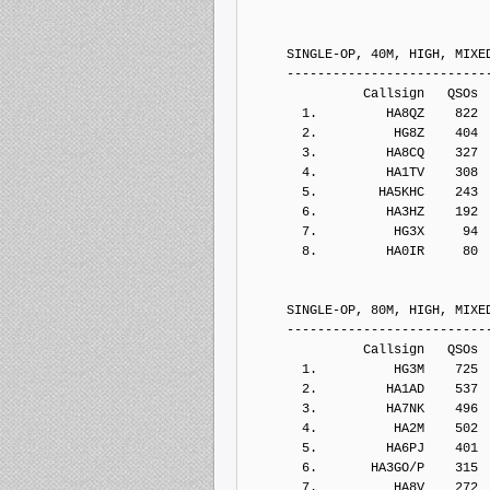
     SINGLE-OP, 40M, HIGH, MIXE
     --------------------------
               Callsign   QSOs 
       1.         HA8QZ    822
       2.          HG8Z    404
       3.         HA8CQ    327
       4.         HA1TV    308
       5.        HA5KHC    243
       6.         HA3HZ    192
       7.          HG3X     94
       8.         HA0IR     80
     SINGLE-OP, 80M, HIGH, MIXE
     --------------------------
               Callsign   QSOs 
       1.          HG3M    725
       2.         HA1AD    537
       3.         HA7NK    496
       4.          HA2M    502
       5.         HA6PJ    401
       6.       HA3GO/P    315
       7.          HA8V    272