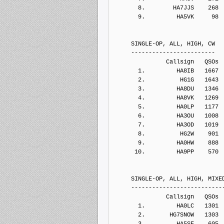
       8.        HA7JJS    268
       9.         HA5VK     98
     SINGLE-OP, ALL, HIGH, CW
     ------------------------
               Callsign   QSOs 
       1.         HA8IB   1667
       2.          HG1G   1643
       3.         HA8DU   1346
       4.         HA8VK   1269
       5.         HA0LP   1177
       6.         HA3OU   1008
       7.         HA3OD   1019
       8.          HG2W    901
       9.         HA0HW    888
      10.         HA9PP    570
     SINGLE-OP, ALL, HIGH, MIXE
     --------------------------
               Callsign   QSOs 
       1.         HA0LC   1301
       2.       HG7SNOW   1303
       3.         HA5SE    605