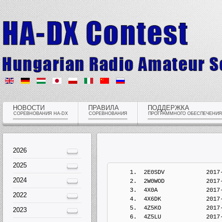
НОВОСТИ
ПРАВИЛА
ПОДДЕРЖКА
СОРЕВНОВАНИЯ HA-DX
СОРЕВНОВАНИЯ
ПРОГРАММНОГО ОБЕСПЕЧЕНИЯ
2026
2025
     1.  2E0SDV            2017-Jan-22  13:13:54  Europe/Budapest
     2.  2W0WOD            2017-Jan-23  18:44:05  Europe/Budapest
     3.  4X0A              2017-Jan-22  16:58:29  Europe/Budapest
     4.  4X6DK             2017-Jan-23  16:51:10  Europe/Budapest
     5.  4Z5KO             2017-Jan-22  18:14:13  Europe/Budapest
     6.  4Z5LU             2017-Jan-22  16:30:46  Europe/Budapest
     7.  4Z5LY             2017-Jan-22  17:03:04  Europe/Budapest
     8.  5Z4/LZ4NM         2017-Jan-29  22:43:37  Europe/Budapest
     9.  9A1AA             2017-Jan-22  20:19:52  Europe/Budapest
    10.  9A1SZ             2017-Jan-31  13:42:56  Europe/Budapest
    11.  9A2EY             2017-Jan-23  10:17:39  Europe/Budapest
    12.  9A2VJ             2017-Jan-24  16:52:54  Europe/Budapest
    13.  9A3CJW            2017-Jan-22  17:24:05  Europe/Budapest
    14.  9A3JH             2017-Jan-22  19:25:37  Europe/Budapest
    15.  9A3QB             2017-Jan-23  06:22:18  Europe/Budapest
    16.  9A3TY             2017-Jan-22  13:17:10  Europe/Budapest
    17.  9A5W              2017-Jan-23  16:42:36  Europe/Budapest
    18.  9A6A              2017-Jan-23  20:18:17  Europe/Budapest
    19.  9A6DJX            2017-Jan-31  17:21:49  Europe/Budapest
    20.  9A6TT             2017-Jan-22  18:34:50  Europe/Budapest
    21.  9A7R              2017-Jan-31  18:40:34  Europe/Budapest
    22.  9A7V              2017-Feb-04  14:09:54  Europe/Budapest
    23.  9M2PUL            2017-Jan-22  12:56:04  Europe/Budapest
    24.  9M2ZDX            2017-Jan-22  05:49:26  Europe/Budapest
    25.  9M4CHS            2017-Jan-23  13:33:28  Europe/Budapest
    26.  9W2DCW            2017-Jan-25  02:24:41  Europe/Budapest
    27.  9W2DQM            2017-Jan-26  17:54:18  Europe/Budapest
    28.  9W2JMW            2017-Jan-21  15:07:51  Europe/Budapest
    29.  9W2VBC            2017-Jan-26  06:07:43  Europe/Budapest
    30.  9W2VRD            2017-Jan-26  20:49:55  Europe/Budapest
    31.  9W6AJA            2017-Jan-23  07:15:03  Europe/Budapest
    32.  9W6MUL            2017-Jan-27  13:54:45  Europe/Budapest
    33.  A61QQ             2017-Jan-23  04:41:52  Europe/Budapest
    34.  AA3B              2017-Jan-22  16:47:53  Europe/Budapest
    35.  AI4WW             2017-Jan-23  23:42:55  Europe/Budapest
    36.  BH7PFH            2017-Jan-22  14:47:04  Europe/Budapest
    37.  CE7KF             2017-Jan-22  13:07:50  Europe/Budapest
    38.  CF2BOY            2017-Jan-23  07:37:28  Europe/Budapest
    39.  CG1RSM            2017-Jan-22  01:15:27  Europe/Budapest
    40.  CM6ARD            2017-Jan-23  16:45:07  Europe/Budapest
    41.  CN8KD             2017-Jan-24  19:52:38  Europe/Budapest
    42.  CT1CZT            2017-Jan-22  13:20:09  Europe/Budapest
    43.  CT1ELZ            2017-Jan-22  17:19:44  Europe/Budapest
    44.  CT7AJL            2017-Jan-27  10:55:14  Europe/Budapest
    45.  D1A               2017-Jan-25  09:30:43  Europe/Budapest
    46.  D1DNR             2017-Jan-31  17:00:04  Europe/Budapest
    47.  D1M               2017-Jan-25  09:30:54  Europe/Budapest
    48.  DA3T              2017-Jan-22  13:09:29  Europe/Budapest
    49.  DC9ZP             2017-Jan-22  10:37:10  Europe/Budapest
    50.  DD5KG             2017-Jan-22  13:19:21  Europe/Budapest
    51.  DE7WAB            2017-Jan-22  13:29:21  Europe/Budapest
    52.  DF0SX             2017-Jan-23  12:24:18  Europe/Budapest
    53.  DF1GRA            2017-Jan-30  20:29:12  Europe/Budapest
    54.  DF1MM             2017-Jan-22  16:04:59  Europe/Budapest
    55.  DF1XC             2017-Jan-22  13:45:55  Europe/Budapest
    56.  DF3IR             2017-Jan-22  13:20:36  Europe/Budapest
    57.  DF3TE             2017-Jan-22  17:16:41  Europe/Budapest
    58.  DF4TS             2017-Jan-23  17:39:52  Europe/Budapest
    59.  DF5BX             2017-Jan-28  20:11:00  Europe/Budapest
    60.  DF5LW             2017-Jan-22  15:21:11  Europe/Budapest
    61.  DF6RI             2017-Jan-22  13:18:47  Europe/Budapest
    62.  DF8KY             2017-Jan-22  16:23:25  Europe/Budapest
    63.  DF8UO             2017-Jan-29  15:08:08  Europe/Budapest
    64.  DG0KS             2017-Jan-22  19:17:31  Europe/Budapest
    65.  DG5MLA            2017-Jan-22  13:50:09  Europe/Budapest
    66.  DG7NFX            2017-Jan-22  09:42:23  Europe/Budapest
    67.  DH1PAL            2017-Jan-22  17:20:14  Europe/Budapest
    68.  DH2URF            2017-Jan-23  09:19:49  Europe/Budapest
    69.  DH7KU             2017-Jan-31  21:16:50  Europe/Budapest
    70.  DH8MS             2017-Jan-26  14:36:58  Europe/Budapest
    71.  DJ1YF             2017-Jan-29  23:35:27  Europe/Budapest
    72.  DJ1YFK            2017-Jan-22  13:54:24  Europe/Budapest
    73.  DJ2FR             2017-Jan-22  22:01:15  Europe/Budapest
    74.  DJ2IA             2017-Jan-30 
2024
2022
2023