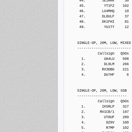
      44.        JE1RRK     30
      45.         YT1FZ    102
      46.        LU4MHQ     10
      47.        DL8ULF     37
      48.        OK1FHI     81
      49.         YU1TY     12
     SINGLE-OP, 20M, LOW, MIXED
     --------------------------
               Callsign   QSOs 
       1.         UA4LU    508
       2.         DL9LM    266
       3.        RX3DBG    221
       4.         DU7HF      6
     SINGLE-OP, 20M, LOW, SSB
     ------------------------
               Callsign   QSOs 
       1.        IK5RLP    327
       2.       RV1CB/1    197
       3.         UT8UF    289
       4.          OZ9V    100
       5.          R7MP    102