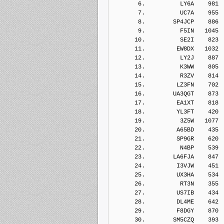
       6.          LY6A    981
       7.          UC7A    955
       8.        SP4JCP    886
       9.          F5IN   1045
      10.          SE2I    823
      11.         EW8DX   1032
      12.          LY2J    887
      13.          K3WW    805
      14.          R3ZV    814
      15.         LZ3FN    702
      16.        UA3QGT    873
      17.         EA1XT    818
      18.         YL3FT    420
      19.          3Z5W   1077
      20.         A65BD    435
      21.         SP9GR    620
      22.          N4BP    539
      23.        LA6FJA    847
      24.         I3VJW    451
      25.         UX3HA    534
      26.          RT3N    355
      27.         US7IB    434
      28.         DL4ME    642
      29.         F8DGY    870
      30.        SM5CZQ    393