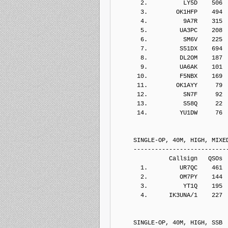
       2.          LY5D    506
       3.        OK1HFP    494
       4.          9A7R    315
       5.         UA3PC    208
       6.          SM6V    225
       7.         S51DX    694
       8.         DL2OM    187
       9.         UA6AK    101
      10.         F5NBX    169
      11.        OK1AYY     79
      12.          SN7F     92
      13.          S58Q     22
      14.         YU1DW     76
     SINGLE-OP, 40M, HIGH, MIXE
     --------------------------
               Callsign   QSOs 
       1.         UR7QC    461
       2.         OM7PY    144
       3.          YT1Q    195
       4.      IK3UNA/1    227
     SINGLE-OP, 40M, HIGH, SSB