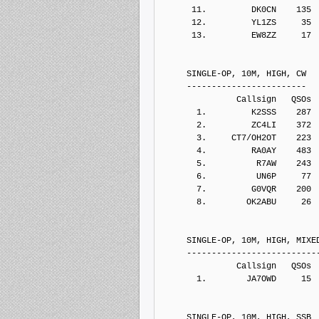
      11.         DK0CN    135
      12.         YL1ZS     35
      13.         EW8ZZ     17
     SINGLE-OP, 10M, HIGH, CW
     ------------------------
               Callsign   QSOs 
       1.         K2SSS    287
       2.         ZC4LI    372
       3.     CT7/OH2OT    223
       4.         RA0AY    483
       5.          R7AW    243
       6.          UN6P     77
       7.         G0VQR    200
       8.        OK2ABU     26
     SINGLE-OP, 10M, HIGH, MIXE
     --------------------------
               Callsign   QSOs 
       1.        JA7OWD     15
     SINGLE-OP, 10M, HIGH, SSB