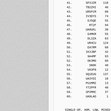
      41.        SP3JZR    118
      42.        TB2ZHI     46
      43.        UR5FCM     88
      44.        IV3DYS     74
      45.         DJ5QE     55
      46.          RT2F     94
      47.        UA9UKL     38
      48.         G4MKR     55
      49.         DL2ZA     63
      49.         UR4CU    124
      50.         EA7RM     68
      51.        IK3JBP     42
      52.         9A4MF     93
      52.         OK3MO     60
      53.          SN9K     48
      54.         VA3FN     12
      55.        SQ1EUG    137
      56.        UA3YDI     18
      57.        PU1MMZ     13
      58.        YT2PFR     48
      59.        SP2MHC     37
      60.        UA9LAO      1
     SINGLE-OP, 40M, LOW, MIXED