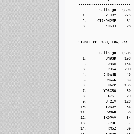
     -------------------------
               Callsign   QSOs 
       1.         PI4DX    275
       2.     CT7/OH2ME     51
       3.         KH6QJ     28
     SINGLE-OP, 10M, LOW, CW
     -----------------------
               Callsign   QSOs 
       1.         UN9GD    193
       2.          UN3M    156
       3.          RO6A    200
       4.        JH6WHN     48
       5.         UN6GK     33
       6.         F8AKC    105
       7.        YO5CRQ     30
       8.         LA7SI     29
       9.         UT2IV    123
      10.         YO3JV     36
      11.         RW6AH     50
      12.        IK0PAV     34
      13.        JF7PHE      7
      14.          RM5Z     69
      15.         YU8NU     18