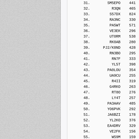
      31.        SM5EPO    441
      32.          R3QN    465
      33.         S57DX    824
      34.         RA3NC    330
      35.         PA5WT    571
      36.         VE3EK    296
      37.         UT0RM    538
      38.         RK0AB    280
      39.      PJ2/K8ND    428
      40.         RN3BO    295
      41.          RN7F    333
      42.          YL5T    398
      43.        PA0LOU    354
      44.         UA9CU    255
      45.          R4II    319
      46.         G4RKO    263
      47.          RT8O    276
      48.          LY4T    257
      49.        PA3AAV    485
      50.        YO6PVK    292
      51.        JA6BZI    178
      52.         YL2KO    376
      53.        EA4DRV    329
      54.         VE2FK    156
      55.          WS9M    159