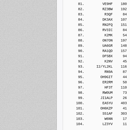
      81.         VE9HF    180
      82.         RZ3BW    192
      83.          R3QF     84
      84.         DK3AX    107
      85.         RN2FQ    151
      86.         RV3IC     84
      87.          K2MK     54
      88.         ON7ON    197
      89.         UA6GR    148
      90.         RA1QD    157
      91.         DF5BX     94
      92.          K2NV     45
      93.      I2/YL2KL    116
      94.          RN9A     87
      95.        OH9GIT     44
      96.         ER2RM     50
      97.          HF3T    110
      98.         RW0UM     73
      99.        JI1ALP     26
     100.         EA5YU    403
     101.        OH6KZP     41
     102.         S51AF    303
     103.          W6NN     17
     104.         LZ3YV     11