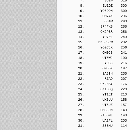
       7.          S52W    316
       8.         EU1DZ    300
       9.        YO8DOH    309
      10.         OM7AX    296
      11.          OL4W    293
      12.        SP4FKS    288
      13.        OK2PBR    256
      14.         YU7RL    249
      15.       M/SP3CW    292
      16.        YO2CJX    256
      17.         OM0CS    241
      18.         UT3WJ    190
      19.          YU5C    216
      20.         OM0DX    197
      21.         9A3IH    235
      22.          R7AO    207
      23.        OK2HBY    176
      24.        OK1DDQ    220
      25.         YT1ET    210
      26.         UX5UU    158
      27.         UT3UZ    157
      28.        OM3CDN    149
      29.        9A3DML    148
      30.         UA2FL    203
      31.         S58MU    114