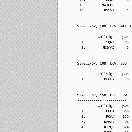
      16.        9A1FBC     11
      17.         US5VX     41
     SINGLE-OP, 10M, LOW, MIXED
     --------------------------
               Callsign   QSOs 
       1.         I5QNJ     39
       2.        JR3AAZ      3
     SINGLE-OP, 10M, LOW, SSB
     ------------------------
               Callsign   QSOs 
       1.         RL6LP     73
     SINGLE-OP, 15M, HIGH, CW
     ------------------------
               Callsign   QSOs 
       1.          UC0A    386
       2.          R0AA    250
       3.         RA6XV    206
       4.         UT7QB    324