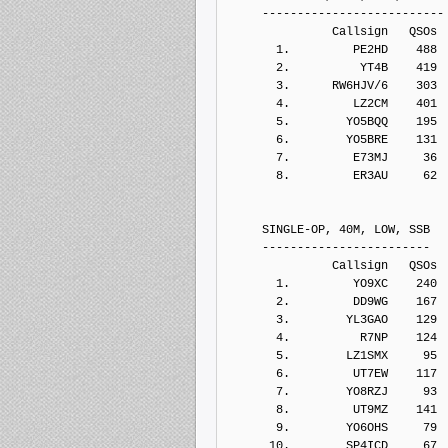
     --------------------------
               Callsign   QSOs 
       1.         PE2HD    488
       2.          YT4B    419
       3.      RW6HJV/6    303
       4.         LZ2CM    401
       5.        YO5BQQ    195
       6.        YO5BRE    131
       7.         E73MJ     36
       8.         ER3AU     62
     SINGLE-OP, 40M, LOW, SSB
     ------------------------
               Callsign   QSOs 
       1.         YO9XC    240
       2.         DD9WG    167
       3.        YL3GAO    129
       4.          R7NP    124
       5.        LZ1SMX     95
       6.         UT7EW    117
       7.        YO8RZJ     93
       8.         UT9MZ    141
       9.        YO6OHS     79
      10.        SP4ICD     67