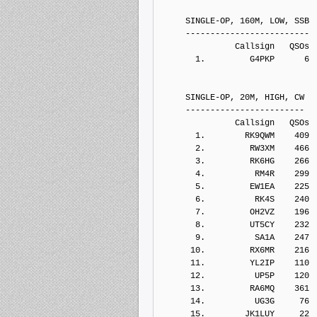
     SINGLE-OP, 160M, LOW, SSB
     -------------------------
               Callsign   QSOs 
       1.         G4PKP      6
     SINGLE-OP, 20M, HIGH, CW
     ------------------------
               Callsign   QSOs 
       1.        RK9QWM    409
       2.         RW3XM    466
       3.         RK6HG    266
       4.          RM4R    299
       5.         EW1EA    225
       6.          RK4S    240
       7.         OH2VZ    196
       8.         UT5CY    232
       9.          SA1A    247
      10.         RX6MR    216
      11.         YL2IP    110
      12.          UP5P    120
      13.         RA6MQ    361
      14.          UG3G     76
      15.        JK1LUY     22