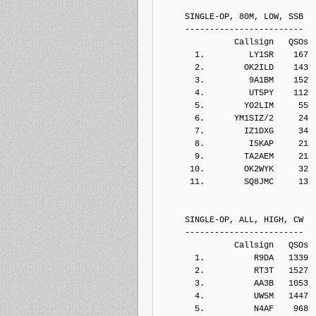
     SINGLE-OP, 80M, LOW, SSB
     ------------------------
               Callsign   QSOs 
       1.         LY1SR    167
       2.        OK2ILD    143
       3.         9A1BM    152
       4.         UT5PY    112
       5.        YO2LIM     55
       6.      YM1SIZ/2     24
       7.        IZ1DXG     34
       8.         I5KAP     21
       9.        TA2AEM     21
      10.        OK2WYK     32
      11.        SQ8JMC     13
     SINGLE-OP, ALL, HIGH, CW
     ------------------------
               Callsign   QSOs 
       1.          R9DA   1339
       2.          RT3T   1527
       3.          AA3B   1053
       4.          UW5M   1447
       5.          N4AF    968