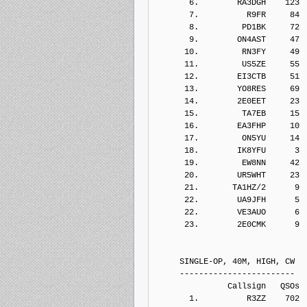
       6.        RA3DGH    123
       7.          R9FR     84
       8.         PD1BK     72
       9.        ON4AST     47
      10.         RN3FY     49
      11.         US5ZE     55
      12.        EI3CTB     51
      13.        YO8RES     69
      14.        2E0EET     23
      15.         TA7EB     15
      16.        EA3FHP     10
      17.         ON5YU     14
      18.        IK8YFU      3
      19.         EW8NN     42
      20.        UR5WHT     23
      21.       TA1HZ/2      9
      22.        UA9JFH      5
      22.        VE3AUO      6
      23.        2E0CMK      9
     SINGLE-OP, 40M, HIGH, CW
     ------------------------
               Callsign   QSOs 
       1.          R3ZZ    702