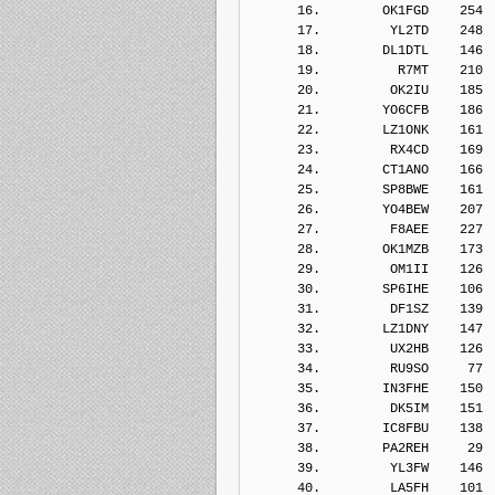
      16.        OK1FGD    254
      17.         YL2TD    248
      18.        DL1DTL    146
      19.          R7MT    210
      20.         OK2IU    185
      21.        YO6CFB    186
      22.        LZ1ONK    161
      23.         RX4CD    169
      24.        CT1ANO    166
      25.        SP8BWE    161
      26.        YO4BEW    207
      27.         F8AEE    227
      28.        OK1MZB    173
      29.         OM1II    126
      30.        SP6IHE    106
      31.         DF1SZ    139
      32.        LZ1DNY    147
      33.         UX2HB    126
      34.         RU9SO     77
      35.        IN3FHE    150
      36.         DK5IM    151
      37.        IC8FBU    138
      38.        PA2REH     29
      39.         YL3FW    146
      40.         LA5FH    101