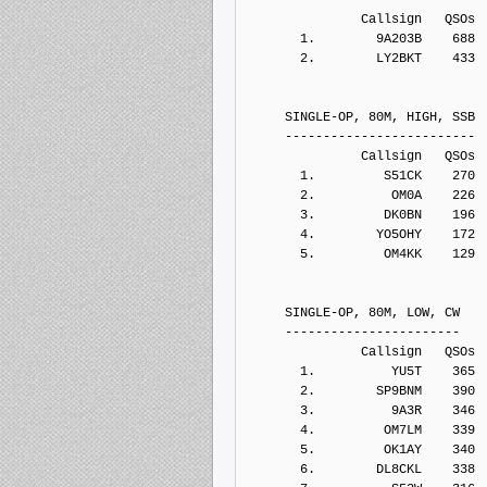
               Callsign   QSOs 
       1.        9A203B    688
       2.        LY2BKT    433
     SINGLE-OP, 80M, HIGH, SSB
     -------------------------
               Callsign   QSOs 
       1.         S51CK    270
       2.          OM0A    226
       3.         DK0BN    196
       4.        YO5OHY    172
       5.         OM4KK    129
     SINGLE-OP, 80M, LOW, CW
     -----------------------
               Callsign   QSOs 
       1.          YU5T    365
       2.        SP9BNM    390
       3.          9A3R    346
       4.         OM7LM    339
       5.         OK1AY    340
       6.        DL8CKL    338