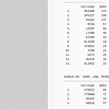
     ------------------------
               Callsign   QSOs 
       1.        OK2SAR    175
       2.        SP9JZT    198
       3.         EU1AZ    137
       4.          RV3A     57
       5.         LZ2DF     60
       6.         LY2ND     48
       7.         UT2HM     43
       8.        DL4SZB     18
       9.        IV3AZV     29
      10.          YU3W     22
      11.          UX7U     28
      12.         UU4JO     20
      13.        DL1HSI     15
     SINGLE-OP, 160M, LOW, MIXE
     --------------------------
               Callsign   QSOs 
       1.        UT5ECZ     88
       2.        YT5WAW     72
       3.         OK1KZ     34
       4.         UA6JQ     57