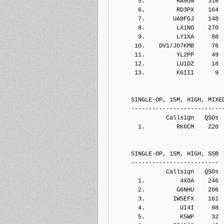
       5.         RA9UN    316
       6.         RD3PX    164
       7.        UA9FGJ    148
       8.         LX1NO    270
       9.         LY1XA     88
      10.    DV1/JO7KMB     76
      11.         YL2PP     49
      12.         LU1DZ     18
      13.         K6III      9
     SINGLE-OP, 15M, HIGH, MIXE
     --------------------------
               Callsign   QSOs 
       1.         RK6CM    220
     SINGLE-OP, 15M, HIGH, SSB
     -------------------------
               Callsign   QSOs 
       1.          4X0A    246
       2.         G6NHU    206
       3.        IW5EFX    161
       4.          UI4I     98
       5.          K5WP     32