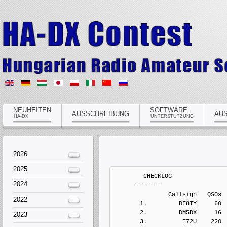
NEUHEITEN
SOFTWARE
AUSSCHREIBUNG
AU
HA-DX
UNTERSTÜTZUNG
2026
2025
        CHECKLOG
2024
     --------
               Callsign   QSOs 
2022
       1.         DF8TY     60
       2.         DM5DX     16
2023
       3.          E72U    220