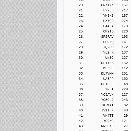
      20.        UR7INK    157
      21.         LY2LF    217
      22.         YM3KB    157
      23.         UX7QD    274
      24.         PA4EA    170
      25.         OM2TB    220
      26.        SP2FAV    193
      27.         UU9JQ    161
      28.         IQ2CU    172
      29.         YL2HK    137
      30.          UN5C    127
      31.        DL1THB    152
      32.         M6ZSE    112
      33.        DL7VMM    201
      34.         UA3PP    102
      35.        DL1HBL     48
      36.          YR5T    229
      37.        YO5AVN    127
      38.        YO5OLD    243
      39.        IK2WYI     82
      40.        JS1IFK     48
      41.         VK4TT     29
      42.         YO9HG    121
      43.        RN3DKE     27