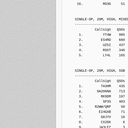
      16.          RO3G     51
     SINGLE-OP, 20M, HIGH, MIXE
     --------------------------
               Callsign   QSOs 
       1.          YT4W    985
       2.         ES4RD    660
       3.          UZ5I    437
       4.          R9XT    346
       5.          LY4L    165
     SINGLE-OP, 20M, HIGH, SSB
     -------------------------
               Callsign   QSOs 
       1.         TA3HM    435
       2.       9A206NA    713
       3.         RK9DM    197
       4.          SP3S    483
       5.      R2WW/QRP     50
       6.        EI4GXB     71
       7.         G8JYV     16
       8.         CX2DK      6
       9.        JA3LEZ      3