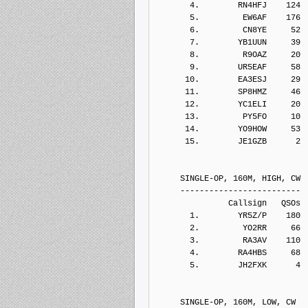
       4.        RN4HFJ    124
       5.         EW6AF    176
       6.         CN8YE     52
       7.        YB1UUN     39
       8.         R9OAZ     20
       9.        UR5EAF     58
      10.        EA3ESJ     29
      11.        SP8HMZ     46
      12.        YC1ELI     20
      13.         PY5FO     10
      14.        YO9HOW     53
      15.        JE1GZB      2
     SINGLE-OP, 160M, HIGH, CW
     -------------------------
               Callsign   QSOs 
       1.        YR5Z/P    180
       2.         YO2RR     66
       3.         RA3AV    110
       4.        RA4HBS     68
       5.        JH2FXK      4
     SINGLE-OP, 160M, LOW, CW