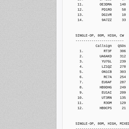
      11.        OE3DMA    140
      12.         PD1RO     58
      13.         DG1VR     10
      14.         9A7ZZ     33
     SINGLE-OP, 80M, HIGH, CW
     ------------------------
               Callsign   QSOs 
       1.          RT3F    306
       2.        UA6AKD    312
       3.         YU7GL    239
       4.         LZ1QZ    278
       5.         ON1CB    303
       6.          RC7A    254
       7.         EU6AF    287
       8.        HB9DHG    249
       9.         EU1AI    209
      10.         UT3RN    135
      11.          R3OM    129
      12.        HB9CPS     21
     SINGLE-OP, 80M, HIGH, MIXE
     --------------------------