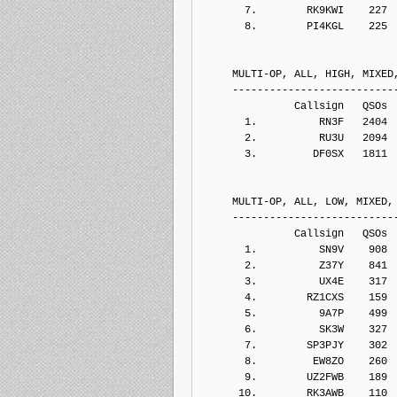
       7.        RK9KWI    227
       8.        PI4KGL    225
     MULTI-OP, ALL, HIGH, MIXED
     --------------------------
               Callsign   QSOs 
       1.          RN3F   2404
       2.          RU3U   2094
       3.         DF0SX   1811
     MULTI-OP, ALL, LOW, MIXED,
     --------------------------
               Callsign   QSOs 
       1.          SN9V    908
       2.          Z37Y    841
       3.          UX4E    317
       4.        RZ1CXS    159
       5.          9A7P    499
       6.          SK3W    327
       7.        SP3PJY    302
       8.         EW8ZO    260
       9.        UZ2FWB    189
      10.        RK3AWB    110