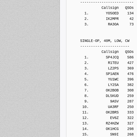
     -------------------------
               Callsign   QSOs 
       1.        YO5OED    134
       2.        IK2MPR     42
       3.         RA3OA     73
     SINGLE-OP, 40M, LOW, CW
     -----------------------
               Callsign   QSOs 
       1.        SP4JCQ    586
       2.         R1TEU    427
       3.         LZ2PS    369
       4.        SP1AEN    476
       5.         YU1WC    396
       6.         LY2SA    382
       7.        OK2BOB    308
       8.        DL5KUD    259
       9.          9A5V    287
      10.         UA3RF    250
      11.        OK2BRS    333
      12.          EV6Z    322
      13.        RZ4HZW    327
      14.        OK1HCG    298
      15.          SN9I    268