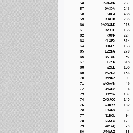
      56.        RW6AMP    207
      57.         9A3XV    246
      58.          SN6A    438
      59.         DJ6TK    265
      60.       9A203ND    218
      61.         RV3TG    165
      62.          K8MP    224
      63.         YL3FX    314
      64.         OH6OS    163
      65.         LZ2NG    278
      66.         DK1WU    202
      67.          LZ5R    318
      68.          W2LE    100
      69.         VK2DX    133
      70.         RM9RZ     91
      71.        WA3AAN     46
      72.         UA3KA    246
      73.         US2YW    137
      74.        IV3JCC    145
      75.         G3NYY    132
      76.         ES4RX     97
      77.         N1BCL     94
      78.         S56CW    171
      79.         4X1WQ     79
      80.        JM4WUZ     65