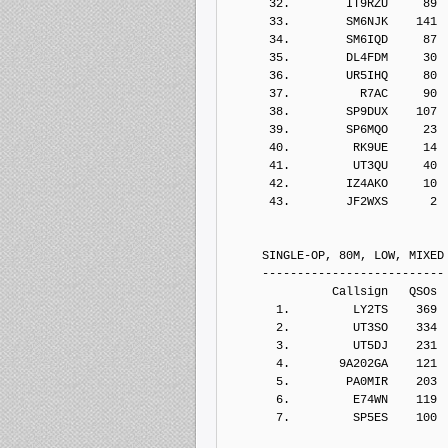
      32.        IT9RZU     89
      33.        SM6NJK    141
      34.        SM6IQD     87
      35.        DL4FDM     30
      36.        UR5IHQ     80
      37.          R7AC     90
      38.        SP9DUX    107
      39.        SP6MQO     23
      40.         RK9UE     14
      41.         UT3QU     40
      42.        IZ4AKO     10
      43.        JF2WXS      2
     SINGLE-OP, 80M, LOW, MIXED
     --------------------------
               Callsign   QSOs 
       1.         LY2TS    369
       2.         UT3SO    334
       3.         UT5DJ    231
       4.       9A202GA    121
       5.        PA0MIR    203
       6.         E74WN    119
       7.         SP5ES    100