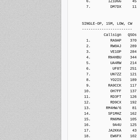
       6.        IZ1DGG     45
       7.         DM7DX     11
     SINGLE-OP, 15M, LOW, CW
     -----------------------
               Callsign   QSOs 
       1.         RA9AP    370
       2.         RW0AJ    289
       3.         VE1OP    284
       4.        RN4HBU    344
       5.         UA4RW    214
       6.          UF8T    251
       7.         UN7ZZ    121
       8.         YO2IS    189
       9.        RA9CCK    117
      10.         OH7FF    137
      11.         RD3FT    126
      12.         RD9CX    192
      13.       RM4HW/6     81
      14.        SP1MHZ    162
      15.         RN6MA    105
      16.          9A4U    125
      17.        JA2KKA     43
      18.         EW6FX    102