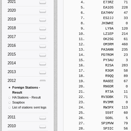
2021
       4.         E73RZ     71
       5.         EA1OS    228
2020
       6.        EA7HHV     47
       7.         ES2JJ     33
2019
       8.        JH3WKE      0
2018
       9.          LY9A    120
      10.         LZ1EP    214
2017
      11.         OK2SG     61
      12.         OM3RM    460
2016
      13.        PA3ANN    235
2015
      14.        PD7ROM     23
      15.         PY3AU      3
2014
      16.          R2SA    283
      17.          R3GM     58
2013
      18.          R9QQ     89
2012
      19.         RA6EE     67
      20.         RN6DR      0
Foreign Stations -
      21.          RT3A     11
Result
      22.        RV3DBK     71
HA Stations - Result
      23.         RV3MR      0
Soapbox
List of stations sent logs
      24.         RW3PX    113
      25.          S59T     60
2011
      26.          SO8L      5
      27.        SP1MVW     79
2010
      28.         SP3IC     56