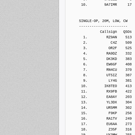
      10.        9A7IMR     17
     SINGLE-OP, 20M, LOW, CW
     -----------------------
               Callsign   QSOs 
       1.         RZ9AN    513
       2.           C4Z    509
       3.          OR2F    525
       4.         RA9DZ    332
       5.         DK3KD    383
       6.         EW6GF    408
       7.         RN4CU    370
       8.         UT5IZ    387
       9.          LY4G    381
      10.        IK8TEO    413
      11.         RX9FB    422
      12.         EA8AY    203
      13.         YL3DX    304
      14.         UR5MM    302
      15.          F9KP    256
      16.         RA1TV    249
      17.         EU6AA    273
      18.          Z35F    316
      19.         UY3MW    255