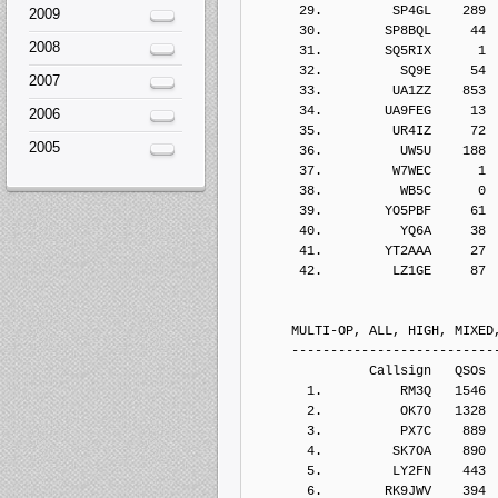
      29.         SP4GL    289
2009
      30.        SP8BQL     44
2008
      31.        SQ5RIX      1
      32.          SQ9E     54
2007
      33.         UA1ZZ    853
      34.        UA9FEG     13
2006
      35.         UR4IZ     72
2005
      36.          UW5U    188
      37.         W7WEC      1
      38.          WB5C      0
      39.        YO5PBF     61
      40.          YQ6A     38
      41.        YT2AAA     27
      42.         LZ1GE     87
     MULTI-OP, ALL, HIGH, MIXED
     --------------------------
               Callsign   QSOs 
       1.          RM3Q   1546
       2.          OK7O   1328
       3.          PX7C    889
       4.         SK7OA    890
       5.         LY2FN    443
       6.        RK9JWV    394