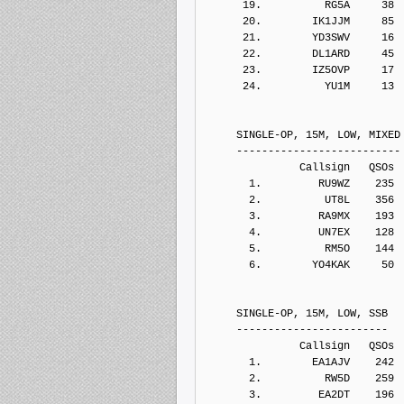
      19.          RG5A     38
      20.        IK1JJM     85
      21.        YD3SWV     16
      22.        DL1ARD     45
      23.        IZ5OVP     17
      24.          YU1M     13
     SINGLE-OP, 15M, LOW, MIXED
     --------------------------
               Callsign   QSOs 
       1.         RU9WZ    235
       2.          UT8L    356
       3.         RA9MX    193
       4.         UN7EX    128
       5.          RM5O    144
       6.        YO4KAK     50
     SINGLE-OP, 15M, LOW, SSB
     ------------------------
               Callsign   QSOs 
       1.        EA1AJV    242
       2.          RW5D    259
       3.         EA2DT    196