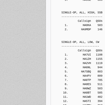
     SINGLE-OP, ALL, HIGH, SSB
     -------------------------
               Callsign   QSOs 
       1.         HA0KA    583
       2.        HA9MDP    146
     SINGLE-OP, ALL, LOW, CW
     -----------------------
               Callsign   QSOs 
       1.         HA7UI   1108
       2.         HA1ZH   1155
       3.         HA2VH   1119
       4.         HA6NL    944
       5.        HA7SBQ    803
       6.         HA4FV    889
       7.         HA8TP    785
       8.         HA8ES    511
       9.         HA8WZ    503
      10.         HA8BT    585
      11.         HA1WD    482
      12.         HA5TI    394