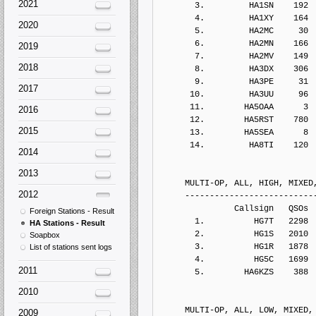
2021
       3.         HA1SN    192
       4.         HA1XY    164
2020
       5.         HA2MC     30
       6.         HA2MN    166
2019
       7.         HA2MV    149
2018
       8.         HA3DX    306
       9.         HA3PE     31
2017
      10.         HA3UU     96
      11.        HA5OAA      3
2016
      12.        HA5RST    780
2015
      13.        HA5SEA      8
      14.         HA8TI    120
2014
2013
     MULTI-OP, ALL, HIGH, MIXED
2012
     --------------------------
               Callsign   QSOs 
Foreign Stations - Result
       1.          HG7T   2298
HA Stations - Result
       2.          HG1S   2010
Soapbox
       3.          HG1R   1878
List of stations sent logs
       4.          HG5C   1699
2011
       5.        HA6KZS    388
2010
     MULTI-OP, ALL, LOW, MIXED,
2009