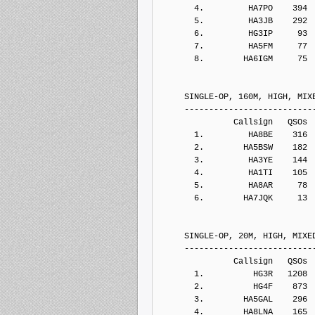
       4.         HA7PO    394
       5.         HA3JB    292
       6.         HG3IP     93
       7.         HA5FM     77
       8.        HA6IGM     75
     SINGLE-OP, 160M, HIGH, MIX
     --------------------------
               Callsign   QSOs 
       1.         HA8BE    316
       2.        HA5BSW    182
       3.         HA3YE    144
       4.         HA1TI    105
       5.         HA8AR     78
       6.        HA7JQK     13
     SINGLE-OP, 20M, HIGH, MIXE
     --------------------------
               Callsign   QSOs 
       1.          HG3R   1208
       2.          HG4F    873
       3.        HA5GAL    296
       4.        HA8LNA    165