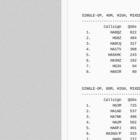
     SINGLE-OP, 40M, HIGH, MIXE
     --------------------------
               Callsign   QSOs 
       1.         HA8QZ    822
       2.          HG8Z    404
       3.         HA8CQ    327
       4.         HA1TV    308
       5.        HA5KHC    243
       6.         HA3HZ    192
       7.          HG3X     94
       8.         HA0IR     80
     SINGLE-OP, 80M, HIGH, MIXE
     --------------------------
               Callsign   QSOs 
       1.          HG3M    725
       2.         HA1AD    537
       3.         HA7NK    496
       4.          HA2M    502
       5.         HA6PJ    401
       6.       HA3GO/P    315
       7.          HA8V    272