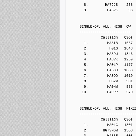
       8.        HA7JJS    268
       9.         HA5VK     98
     SINGLE-OP, ALL, HIGH, CW
     ------------------------
               Callsign   QSOs 
       1.         HA8IB   1667
       2.          HG1G   1643
       3.         HA8DU   1346
       4.         HA8VK   1269
       5.         HA0LP   1177
       6.         HA3OU   1008
       7.         HA3OD   1019
       8.          HG2W    901
       9.         HA0HW    888
      10.         HA9PP    570
     SINGLE-OP, ALL, HIGH, MIXE
     --------------------------
               Callsign   QSOs 
       1.         HA0LC   1301
       2.       HG7SNOW   1303
       3.         HA5SE    605