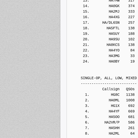
      13.         HA7MW    317
      14.         HA0GK    374
      15.         HA2MJ    333
      16.         HA4XG    227
      17.      HA/DL6SN    257
      18.        HA5FTL    138
      19.         HA5UY    188
      20.         HA9SU    102
      21.        HA8KCS    138
      22.         HA4YO     84
      23.         HA3MG     33
      24.         HA0BY     19
     SINGLE-OP, ALL, LOW, MIXED
     --------------------------
               Callsign   QSOs 
       1.          HG8C   1138
       2.         HA0ML   1008
       3.          HG1X    692
       4.         HA4YF    669
       5.         HA5OO    681
       6.       HA2VR/P    586
       7.         HA5HH    261
       8.         HA2ML     64