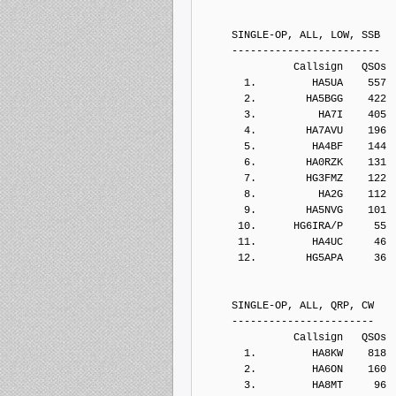
     SINGLE-OP, ALL, LOW, SSB
     ------------------------
               Callsign   QSOs 
       1.         HA5UA    557
       2.        HA5BGG    422
       3.          HA7I    405
       4.        HA7AVU    196
       5.         HA4BF    144
       6.        HA0RZK    131
       7.        HG3FMZ    122
       8.          HA2G    112
       9.        HA5NVG    101
      10.      HG6IRA/P     55
      11.         HA4UC     46
      12.        HG5APA     36
     SINGLE-OP, ALL, QRP, CW
     -----------------------
               Callsign   QSOs 
       1.         HA8KW    818
       2.         HA6ON    160
       3.         HA8MT     96