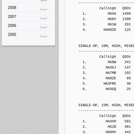
     --------------------------
2008
               Callsign   QSOs 
       1.          HG5A   1499
2007
       2.          HG6V   1398
       3.          HG1W    201
2006
       4.        HA9OZD    125
2005
     SINGLE-OP, 10M, HIGH, MIXE
     --------------------------
               Callsign   QSOs 
       1.          HG8W    341
       2.         HA3GJ    147
       3.         HA7MB    102
       4.         HA8ZE     69
       5.        HA3FRE     30
       6.         HA3GQ     25
     SINGLE-OP, 15M, HIGH, MIXE
     --------------------------
               Callsign   QSOs 
       1.         HA4XH    581
       2.          HG1B    481
       3.         HA0HV    442