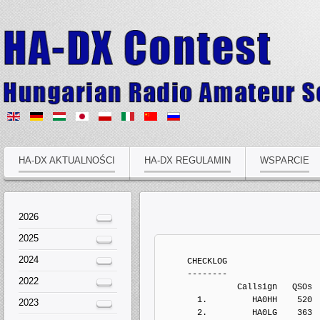
HA-DX AKTUALNOŚCI
HA-DX REGULAMIN
WSPARCIE
2026
2025
2024
     CHECKLOG
     --------
2022
               Callsign   QSOs 
       1.         HA0HH    520
2023
       2.         HA0LG    363