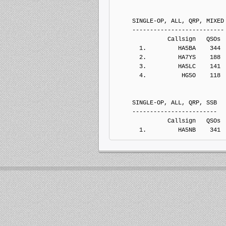
     SINGLE-OP, ALL, QRP, MIXED
     --------------------------
               Callsign   QSOs 
       1.         HA5BA    344
       2.         HA7YS    188
       3.         HA5LC    141
       4.          HG5O    118
     SINGLE-OP, ALL, QRP, SSB
     ------------------------
               Callsign   QSOs 
       1.         HA5NB    341