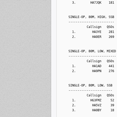
      3.        HA7JQK    181 
    SINGLE-OP, 80M, HIGH, SSB
    -------------------------
              Callsign   QSOs 
      1.         HA3YE    281 
      2.         HA0ER    269 
    SINGLE-OP, 80M, LOW, MIXED
    --------------------------
              Callsign   QSOs 
      1.         HA1AD    441 
      2.         HA9PN    276 
    SINGLE-OP, 80M, LOW, SSB
    ------------------------
              Callsign   QSOs 
      1.        HG3FMZ     52 
      2.         HA5VZ     39 
      3.         HA0BY     18 