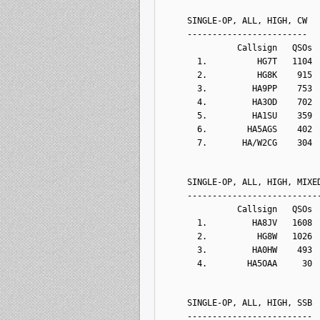
    SINGLE-OP, ALL, HIGH, CW
    ------------------------
              Callsign   QSOs 
      1.          HG7T   1104 
      2.          HG8K    915 
      3.         HA9PP    753 
      4.         HA3OD    702 
      5.         HA1SU    359 
      6.        HA5AGS    402 
      7.       HA/W2CG    304 
    SINGLE-OP, ALL, HIGH, MIXE
    --------------------------
              Callsign   QSOs 
      1.         HA8JV   1608 
      2.          HG8W   1026 
      3.         HA0HW    493 
      4.        HA5OAA     30 
    SINGLE-OP, ALL, HIGH, SSB
    -------------------------