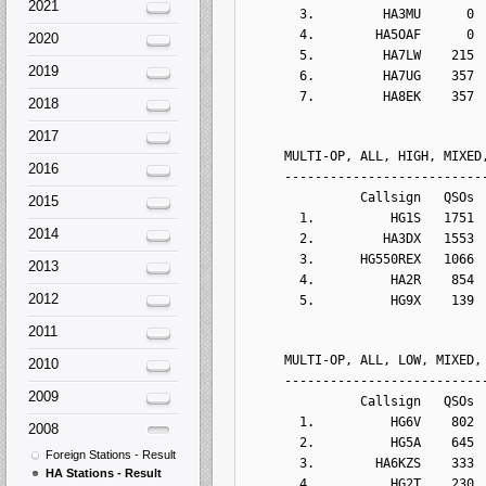
2021
      3.         HA3MU      0 
      4.        HA5OAF      0 
2020
      5.         HA7LW    215 
2019
      6.         HA7UG    357 
      7.         HA8EK    357 
2018
2017
    MULTI-OP, ALL, HIGH, MIXED
2016
    --------------------------
              Callsign   QSOs 
2015
      1.          HG1S   1751 
2014
      2.         HA3DX   1553 
      3.      HG550REX   1066 
2013
      4.          HA2R    854 
2012
      5.          HG9X    139 
2011
    MULTI-OP, ALL, LOW, MIXED,
2010
    --------------------------
2009
              Callsign   QSOs 
      1.          HG6V    802 
2008
      2.          HG5A    645 
Foreign Stations - Result
      3.        HA6KZS    333 
HA Stations - Result
      4.          HG2T    230 