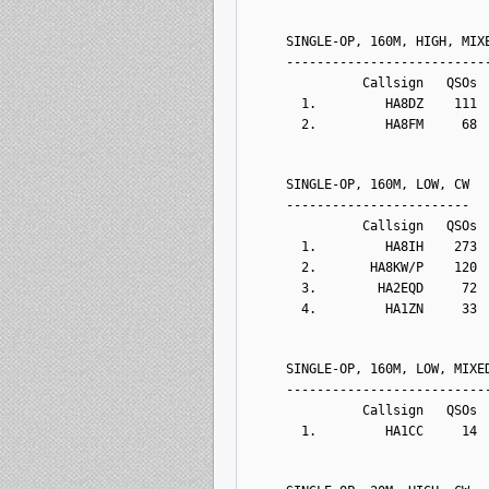
    SINGLE-OP, 160M, HIGH, MIX
    --------------------------
              Callsign   QSOs 
      1.         HA8DZ    111 
      2.         HA8FM     68 
    SINGLE-OP, 160M, LOW, CW
    ------------------------
              Callsign   QSOs 
      1.         HA8IH    273 
      2.       HA8KW/P    120 
      3.        HA2EQD     72 
      4.         HA1ZN     33 
    SINGLE-OP, 160M, LOW, MIXE
    --------------------------
              Callsign   QSOs 
      1.         HA1CC     14 