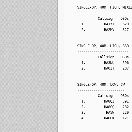
    SINGLE-OP, 40M, HIGH, MIXE
    --------------------------
              Callsign   QSOs 
      1.         HA1YI    620 
      2.         HA2MV    327 
    SINGLE-OP, 40M, HIGH, SSB
    -------------------------
              Callsign   QSOs 
      1.         HA3NU    596 
      2.         HA0IT    207 
    SINGLE-OP, 40M, LOW, CW
    -----------------------
              Callsign   QSOs 
      1.         HA8QZ    391 
      2.         HA8CQ    282 
      3.          HA5W    229 
      4.         HA0GK    121 