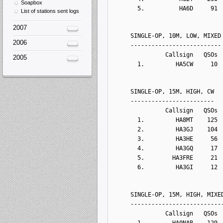
Soapbox
      5.          HA6D     91 
List of stations sent logs
2007
    SINGLE-OP, 10M, LOW, MIXED
2006
    --------------------------
              Callsign   QSOs 
2005
      1.         HA5CW     10 
    SINGLE-OP, 15M, HIGH, CW
    ------------------------
              Callsign   QSOs 
      1.         HA8MT    125 
      2.         HA3GJ    104 
      3.         HA3HE     56 
      4.         HA3GQ     17 
      5.        HA3FRE     21 
      6.         HA3GI     12 
    SINGLE-OP, 15M, HIGH, MIXE
    --------------------------
              Callsign   QSOs 
      1.        HA0NAR    129 