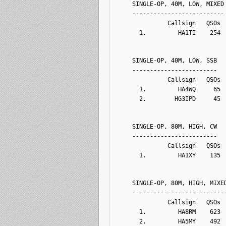
    SINGLE-OP, 40M, LOW, MIXED
    --------------------------
              Callsign   QSOs 
      1.         HA1TI    254 
    SINGLE-OP, 40M, LOW, SSB
    ------------------------
              Callsign   QSOs 
      1.         HA4WQ     65 
      2.        HG3IPD     45 
    SINGLE-OP, 80M, HIGH, CW
    ------------------------
              Callsign   QSOs 
      1.         HA1XY    135 
    SINGLE-OP, 80M, HIGH, MIXE
    --------------------------
              Callsign   QSOs 
      1.         HA8RM    623 
      2.         HA5MY    492 