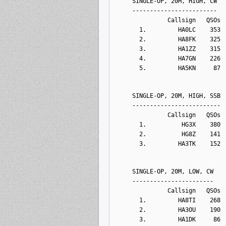
    SINGLE-OP, 20M, HIGH, CW
    ------------------------
              Callsign   QSOs 
      1.         HA0LC    353 
      2.         HA8FK    325 
      3.         HA1ZZ    315 
      4.         HA7GN    226 
      5.         HA5KN     87 
    SINGLE-OP, 20M, HIGH, SSB
    -------------------------
              Callsign   QSOs 
      1.          HG3X    380 
      2.          HG8Z    141 
      3.         HA3TK    152 
    SINGLE-OP, 20M, LOW, CW
    -----------------------
              Callsign   QSOs 
      1.         HA8TI    268 
      2.         HA3OU    190 
      3.         HA1DK     86 