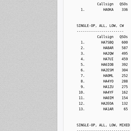
              Callsign   QSOs 
      1.         HA0KA    336 
    SINGLE-OP, ALL, LOW, CW
    -----------------------
              Callsign   QSOs 
      1.        HA7SBQ    600 
      2.         HA8AR    587 
      3.         HA2QW    495 
      4.         HA7UI    459 
      5.        HA6IOB    392 
      6.        HA2ESM    304 
      7.         HA0ML    252 
      8.         HA4YO    288 
      9.         HA1ZU    275 
     10.         HA4YF    162 
     11.         HA0IM    154 
     12.        HA2EOA    132 
     13.         HA1AR     65 
    SINGLE-OP, ALL, LOW, MIXED
    --------------------------