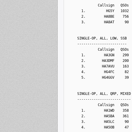
              Callsign   QSOs 
      1.          HG5Y   1032 
      2.         HA8BE    756 
      3.         HA8AT     90 
    SINGLE-OP, ALL, LOW, SSB
    ------------------------
              Callsign   QSOs 
      1.         HA3GN    299 
      2.        HA3DMF    200 
      3.        HA7AVU    163 
      4.         HG4FC     82 
      5.        HG4GGV     39 
    SINGLE-OP, ALL, QRP, MIXED
    --------------------------
              Callsign   QSOs 
      1.         HA1WD    358 
      2.         HA5BA    361 
      3.         HA5LC     90 
      4.         HA5OB     47 