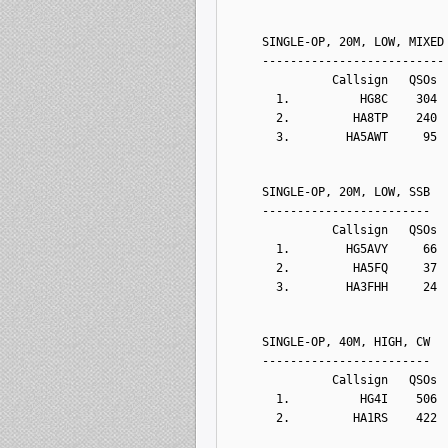
    SINGLE-OP, 20M, LOW, MIXED
    --------------------------
              Callsign   QSOs 
      1.          HG8C    304 
      2.         HA8TP    240 
      3.        HA5AWT     95 
    SINGLE-OP, 20M, LOW, SSB
    ------------------------
              Callsign   QSOs 
      1.        HG5AVY     66 
      2.         HA5FQ     37 
      3.        HA3FHH     24 
    SINGLE-OP, 40M, HIGH, CW
    ------------------------
              Callsign   QSOs 
      1.          HG4I    506 
      2.         HA1RS    422 