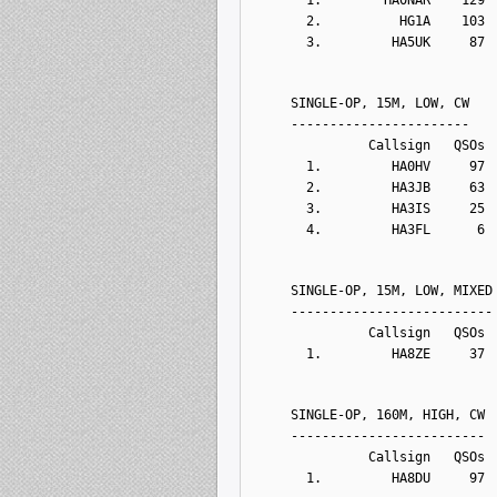
      2.          HG1A    103 
      3.         HA5UK     87 
    SINGLE-OP, 15M, LOW, CW
    -----------------------
              Callsign   QSOs 
      1.         HA0HV     97 
      2.         HA3JB     63 
      3.         HA3IS     25 
      4.         HA3FL      6 
    SINGLE-OP, 15M, LOW, MIXED
    --------------------------
              Callsign   QSOs 
      1.         HA8ZE     37 
    SINGLE-OP, 160M, HIGH, CW
    -------------------------
              Callsign   QSOs 
      1.         HA8DU     97 