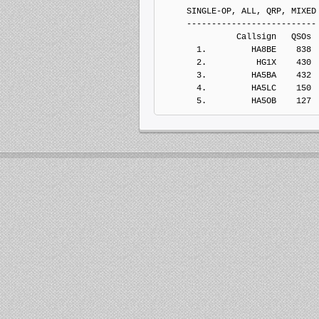
     SINGLE-OP, ALL, QRP, MIXED
     --------------------------
               Callsign   QSOs 
       1.         HA8BE    838
       2.          HG1X    430
       3.         HA5BA    432
       4.         HA5LC    150
       5.         HA5OB    127