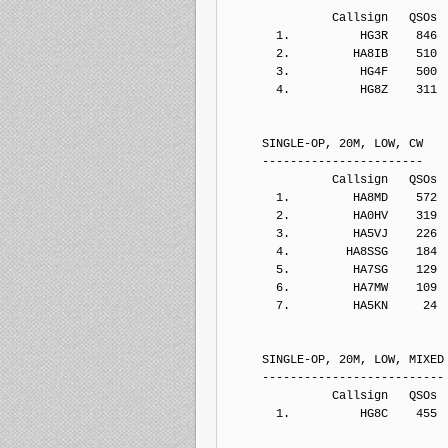
               Callsign   QSOs 
       1.          HG3R    846
       2.         HA8IB    510
       3.          HG4F    500
       4.          HG8Z    311
     SINGLE-OP, 20M, LOW, CW
     -----------------------
               Callsign   QSOs 
       1.         HA8MD    572
       2.         HA0HV    319
       3.         HA5VJ    226
       4.        HA8SSG    184
       5.         HA7SG    129
       6.         HA7MW    109
       7.         HA5KN     24
     SINGLE-OP, 20M, LOW, MIXED
     --------------------------
               Callsign   QSOs 
       1.          HG8C    455