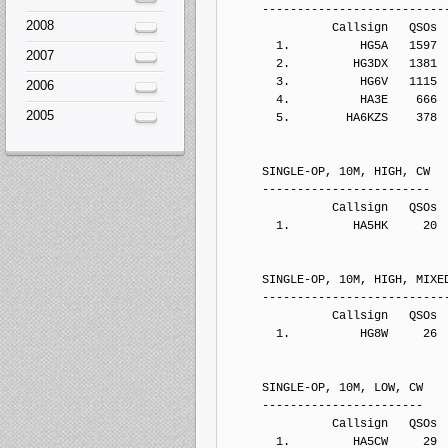
     --------------------------
2008
               Callsign   QSOs 
       1.          HG5A   1597
2007
       2.         HG3DX   1381
       3.          HG6V   1115
2006
       4.          HA3E    666
2005
       5.        HA6KZS    378
     SINGLE-OP, 10M, HIGH, CW
     ------------------------
               Callsign   QSOs 
       1.         HA5HK     20
     SINGLE-OP, 10M, HIGH, MIXE
     --------------------------
               Callsign   QSOs 
       1.          HG8W     26
     SINGLE-OP, 10M, LOW, CW
     -----------------------
               Callsign   QSOs 
       1.         HA5CW     29