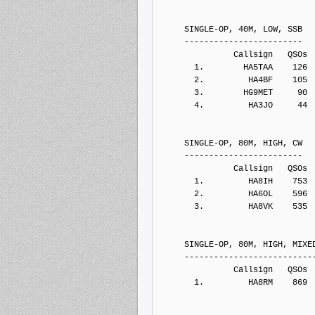
     SINGLE-OP, 40M, LOW, SSB
     ------------------------
               Callsign   QSOs 
       1.        HA5TAA    126
       2.         HA4BF    105
       3.        HG9MET     90
       4.         HA3JO     44
     SINGLE-OP, 80M, HIGH, CW
     ------------------------
               Callsign   QSOs 
       1.         HA8IH    753
       2.         HA6OL    596
       3.         HA8VK    535
     SINGLE-OP, 80M, HIGH, MIXE
     --------------------------
               Callsign   QSOs 
       1.         HA8RM    869