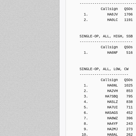
     --------------------------
               Callsign   QSOs 
       1.         HA8JV   1706
       2.         HA0LC   1191
     SINGLE-OP, ALL, HIGH, SSB
     -------------------------
               Callsign   QSOs 
       1.         HA6NF    516
     SINGLE-OP, ALL, LOW, CW
     -----------------------
               Callsign   QSOs 
       1.         HA6NL   1025
       2.         HA2VH    853
       3.        HA7SBQ    795
       4.         HA5LZ    838
       5.         HA7UI    711
       6.        HA5AGS    452
       7.         HA8WZ    396
       8.         HA4YF    243
       9.         HA2MJ    273
      10.         HA8AL    262