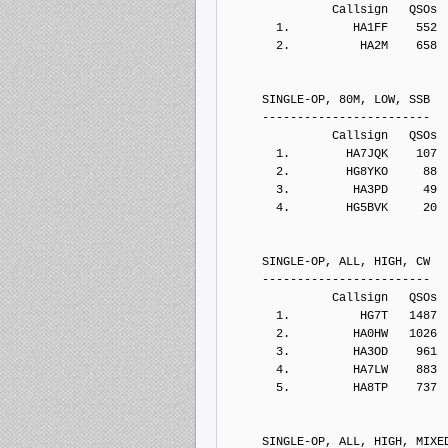
               Callsign   QSOs 
       1.         HA1FF    552
       2.          HA2M    658
     SINGLE-OP, 80M, LOW, SSB
     ------------------------
               Callsign   QSOs 
       1.        HA7JQK    107
       2.        HG8YKO     88
       3.         HA3PD     49
       4.        HG5BVK     20
     SINGLE-OP, ALL, HIGH, CW
     ------------------------
               Callsign   QSOs 
       1.          HG7T   1487
       2.         HA0HW   1026
       3.         HA3OD    961
       4.         HA7LW    883
       5.         HA8TP    737
     SINGLE-OP, ALL, HIGH, MIXE