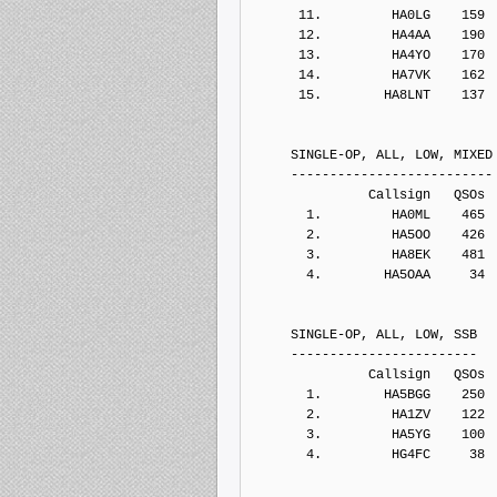
      11.         HA0LG    159
      12.         HA4AA    190
      13.         HA4YO    170
      14.         HA7VK    162
      15.        HA8LNT    137
     SINGLE-OP, ALL, LOW, MIXED
     --------------------------
               Callsign   QSOs 
       1.         HA0ML    465
       2.         HA5OO    426
       3.         HA8EK    481
       4.        HA5OAA     34
     SINGLE-OP, ALL, LOW, SSB
     ------------------------
               Callsign   QSOs 
       1.        HA5BGG    250
       2.         HA1ZV    122
       3.         HA5YG    100
       4.         HG4FC     38