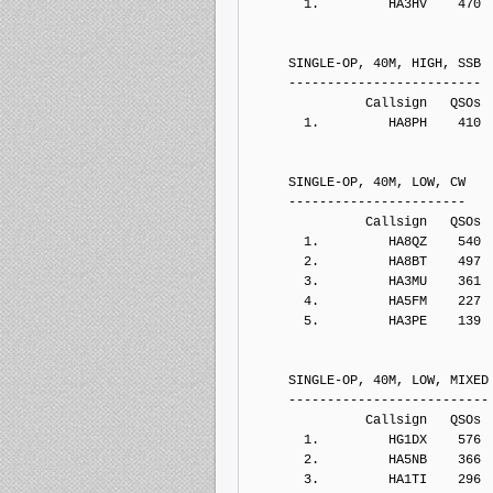
       1.         HA3HV    470
     SINGLE-OP, 40M, HIGH, SSB
     -------------------------
               Callsign   QSOs 
       1.         HA8PH    410
     SINGLE-OP, 40M, LOW, CW
     -----------------------
               Callsign   QSOs 
       1.         HA8QZ    540
       2.         HA8BT    497
       3.         HA3MU    361
       4.         HA5FM    227
       5.         HA3PE    139
     SINGLE-OP, 40M, LOW, MIXED
     --------------------------
               Callsign   QSOs 
       1.         HG1DX    576
       2.         HA5NB    366
       3.         HA1TI    296