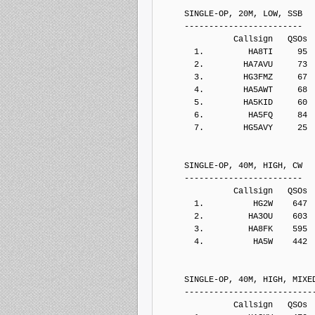
     SINGLE-OP, 20M, LOW, SSB
     ------------------------
               Callsign   QSOs 
       1.         HA8TI     95
       2.        HA7AVU     73
       3.        HG3FMZ     67
       4.        HA5AWT     68
       5.        HA5KID     60
       6.         HA5FQ     84
       7.        HG5AVY     25
     SINGLE-OP, 40M, HIGH, CW
     ------------------------
               Callsign   QSOs 
       1.          HG2W    647
       2.         HA3OU    603
       3.         HA8FK    595
       4.          HA5W    442
     SINGLE-OP, 40M, HIGH, MIXE
     --------------------------
               Callsign   QSOs 