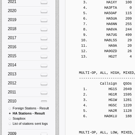
2021
       3.         HA1XY    100
       4.        HA3FTA      0
2020
       5.        HA5OAF    115
       6.         HA5UA    209
2019
       7.         HA6NN    255
2018
       8.         HA6VA    244
       9.         HA7UG    499
2017
      10.        HA8LSS     29
      11.          HA9A     20
2016
      12.        HA9OZD     26
2015
      13.          HG2T      4
2014
     MULTI-OP, ALL, HIGH, MIXED
2013
     --------------------------
2012
               Callsign   QSOs 
       1.          HG1S   2049
2011
       2.          HG1R   1595
       3.          HG1W   1281
2010
       4.          HG5C   1220
Foreign Stations - Result
       5.          HA2R   1128
HA Stations - Result
       6.        HA0KLU    188
Soapbox
List of stations sent logs
     MULTI-OP, ALL, LOW, MIXED,
2009