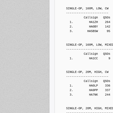
     SINGLE-OP, 160M, LOW, CW
     ------------------------
               Callsign   QSOs 
       1.         HA1ZH    264
       2.         HA0BY    142
       3.        HA5BSW     95
     SINGLE-OP, 160M, LOW, MIXE
     --------------------------
               Callsign   QSOs 
       1.         HA1CC      9
     SINGLE-OP, 20M, HIGH, CW
     ------------------------
               Callsign   QSOs 
       1.         HA0LP    336
       2.         HA9PP    337
       3.         HA7NK    244
     SINGLE-OP, 20M, HIGH, MIXE
     --------------------------