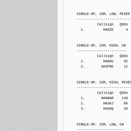
     SINGLE-OP, 10M, LOW, MIXED
     --------------------------
               Callsign   QSOs 
       1.         HA8ZE      4
     SINGLE-OP, 15M, HIGH, CW
     ------------------------
               Callsign   QSOs 
       1.         HA8DU     92
       2.        HA3FRE     12
     SINGLE-OP, 15M, HIGH, MIXE
     --------------------------
               Callsign   QSOs 
       1.        HA0NAR    149
       2.         HA3GJ     86
       3.         HA3GQ     29
     SINGLE-OP, 15M, LOW, CW
     -----------------------