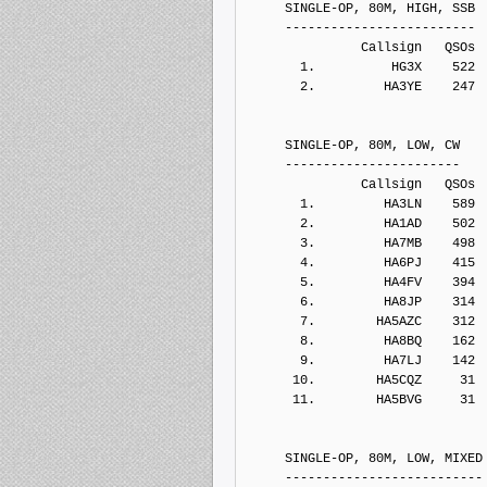
     SINGLE-OP, 80M, HIGH, SSB
     -------------------------
               Callsign   QSOs 
       1.          HG3X    522
       2.         HA3YE    247
     SINGLE-OP, 80M, LOW, CW
     -----------------------
               Callsign   QSOs 
       1.         HA3LN    589
       2.         HA1AD    502
       3.         HA7MB    498
       4.         HA6PJ    415
       5.         HA4FV    394
       6.         HA8JP    314
       7.        HA5AZC    312
       8.         HA8BQ    162
       9.         HA7LJ    142
      10.        HA5CQZ     31
      11.        HA5BVG     31
     SINGLE-OP, 80M, LOW, MIXED
     --------------------------