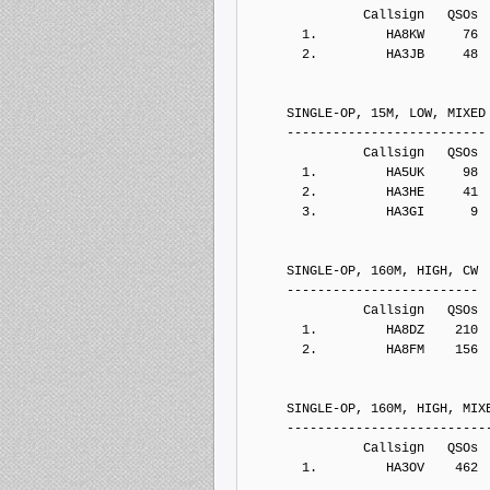
               Callsign   QSOs 
       1.         HA8KW     76
       2.         HA3JB     48
     SINGLE-OP, 15M, LOW, MIXED
     --------------------------
               Callsign   QSOs 
       1.         HA5UK     98
       2.         HA3HE     41
       3.         HA3GI      9
     SINGLE-OP, 160M, HIGH, CW
     -------------------------
               Callsign   QSOs 
       1.         HA8DZ    210
       2.         HA8FM    156
     SINGLE-OP, 160M, HIGH, MIX
     --------------------------
               Callsign   QSOs 
       1.         HA3OV    462