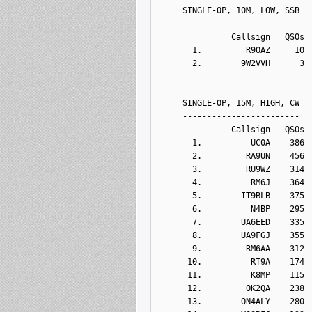
     SINGLE-OP, 10M, LOW, SSB
     ------------------------
               Callsign   QSOs 
       1.         R9OAZ     10
       2.        9W2VVH      3
     SINGLE-OP, 15M, HIGH, CW
     ------------------------
               Callsign   QSOs 
       1.          UC0A    386
       2.         RA9UN    456
       3.         RU9WZ    314
       4.          RM6J    364
       5.        IT9BLB    375
       6.          N4BP    295
       7.        UA6EED    335
       8.        UA9FGJ    355
       9.         RM6AA    312
      10.          RT9A    174
      11.          K8MP    115
      12.         OK2QA    238
      13.        ON4ALY    280