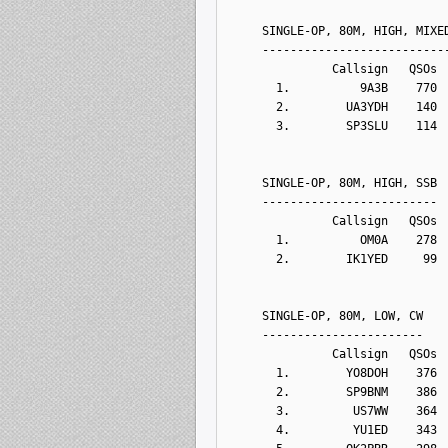
     SINGLE-OP, 80M, HIGH, MIXE
     --------------------------
               Callsign   QSOs 
       1.          9A3B    770
       2.        UA3YDH    140
       3.        SP3SLU    114
     SINGLE-OP, 80M, HIGH, SSB
     -------------------------
               Callsign   QSOs 
       1.          OM0A    278
       2.        IK1YED     99
     SINGLE-OP, 80M, LOW, CW
     -----------------------
               Callsign   QSOs 
       1.        YO8DOH    376
       2.        SP9BNM    386
       3.         US7WW    364
       4.         YU1ED    343