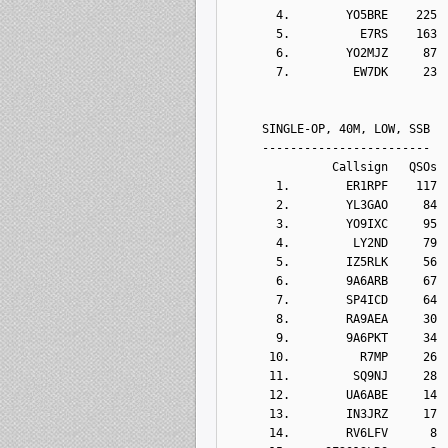
       4.        YO5BRE    225
       5.          E7RS    163
       6.        YO2MJZ     87
       7.         EW7DK     23
     SINGLE-OP, 40M, LOW, SSB
     ------------------------
               Callsign   QSOs 
       1.        ER1RPF    117
       2.        YL3GAO     84
       3.        YO9IXC     95
       4.         LY2ND     79
       5.        IZ5RLK     56
       6.        9A6ARB     67
       7.        SP4ICD     64
       8.        RA9AEA     30
       9.        9A6PKT     34
      10.          R7MP     26
      11.         SQ9NJ     28
      12.        UA6ABE     14
      13.        IN3JRZ     17
      14.        RV6LFV      8