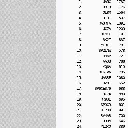
       1.          UA5C   1737
       2.          R8TR   1176
       3.          OL8M   1564
       4.          RT3T   1507
       5.        RA3RFA   1391
       6.          UC7A   1203
       7.         DL4CF   1181
       8.          SK2T    837
       9.         YL3FT    781
      10.        SP2LNW    578
      11.          UN6P    721
      12.          AA3B    788
      13.          YQ6A    819
      14.        DL6KVA    705
      15.         UA3RF   1080
      16.          UZ8I    652
      17.      SP6CES/6    688
      18.          RC7A    880
      19.         RK9UE    695
      20.         SP9GR    801
      21.         UT2UB    891
      22.         RV4AB    700
      23.          R3OM    646
      24.         YL2KO    389