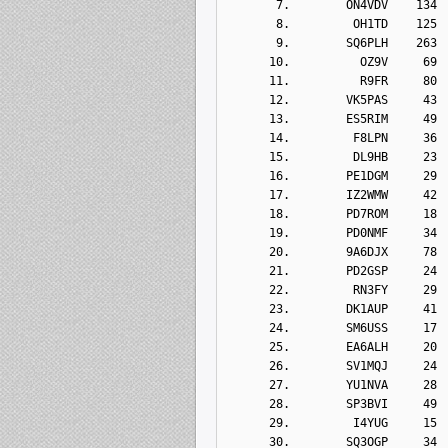
       7.        ON4VDV    134
       8.         OH1TD    125
       9.        SQ6PLH    263
      10.          OZ9V     69
      11.          R9FR     80
      12.        VK5PAS     43
      13.        ES5RIM     49
      14.         F8LPN     36
      15.         DL9HB     23
      16.        PE1DGM     29
      17.        IZ2WMW     42
      18.        PD7ROM     18
      19.        PD0NMF     34
      20.        9A6DJX     78
      21.        PD2GSP     24
      22.         RN3FY     29
      23.        DK1AUP     41
      24.        SM6USS     17
      25.        EA6ALH     20
      26.        SV1MQJ     24
      27.        YU1NVA     28
      28.        SP3BVI     49
      29.         I4YUG     15
      30.        SQ3OGP     34