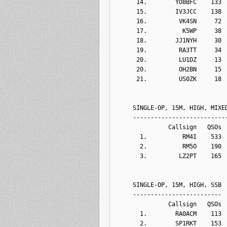
      14.        YO8BFC    133
      15.        IV3JCC    138
      16.         VK4SN     72
      17.          K5WP     38
      18.        JJ1NYH     30
      19.         RA3TT     34
      20.         LU1DZ     13
      20.         OH2BN     15
      21.         US0ZK     18
     SINGLE-OP, 15M, HIGH, MIXE
     --------------------------
               Callsign   QSOs 
       1.          RM4I    533
       2.          RM5O    190
       3.         LZ2PT    165
     SINGLE-OP, 15M, HIGH, SSB
     -------------------------
               Callsign   QSOs 
       1.        RA0ACM    113
       2.        SP1RKT    153