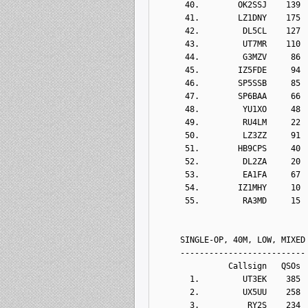
      40.        OK2SSJ    139
      41.        LZ1DNY    175
      42.         DL5CL    127
      43.         UT7MR    110
      44.         G3MZV     86
      45.        IZ5FDE     94
      46.        SP5SSB     85
      47.        SP6BAA     66
      48.         YU1XO     48
      49.         RU4LM     22
      50.         LZ3ZZ     91
      51.        HB9CPS     40
      52.         DL2ZA     20
      53.         EA1FA     67
      54.        IZ1MHY     10
      55.         RA3MD     15
     SINGLE-OP, 40M, LOW, MIXED
     --------------------------
               Callsign   QSOs 
       1.         UT3EK    385
       2.         UX5UU    258
       3.          RY2S    234