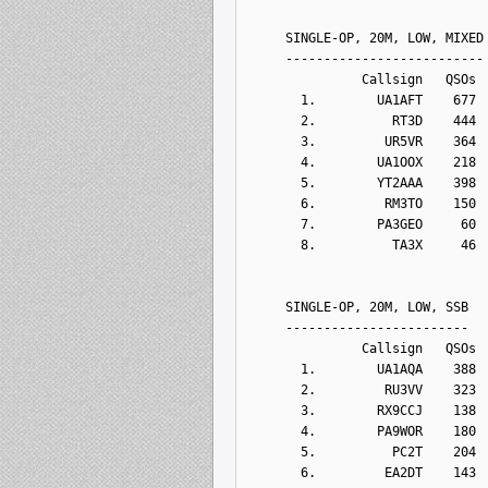
     SINGLE-OP, 20M, LOW, MIXED
     --------------------------
               Callsign   QSOs 
       1.        UA1AFT    677
       2.          RT3D    444
       3.         UR5VR    364
       4.        UA1OOX    218
       5.        YT2AAA    398
       6.         RM3TO    150
       7.        PA3GEO     60
       8.          TA3X     46
     SINGLE-OP, 20M, LOW, SSB
     ------------------------
               Callsign   QSOs 
       1.        UA1AQA    388
       2.         RU3VV    323
       3.        RX9CCJ    138
       4.        PA9WOR    180
       5.          PC2T    204
       6.         EA2DT    143