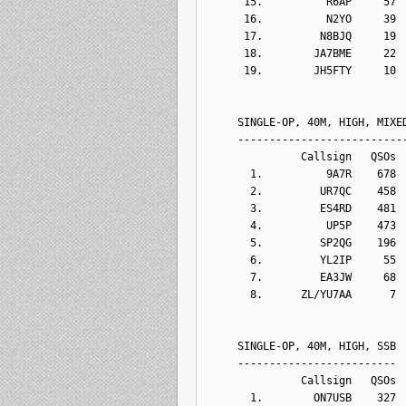
      15.          R6AP     57
      16.          N2YO     39
      17.         N8BJQ     19
      18.        JA7BME     22
      19.        JH5FTY     10
     SINGLE-OP, 40M, HIGH, MIXE
     --------------------------
               Callsign   QSOs 
       1.          9A7R    678
       2.         UR7QC    458
       3.         ES4RD    481
       4.          UP5P    473
       5.         SP2QG    196
       6.         YL2IP     55
       7.         EA3JW     68
       8.      ZL/YU7AA      7
     SINGLE-OP, 40M, HIGH, SSB
     -------------------------
               Callsign   QSOs 
       1.        ON7USB    327