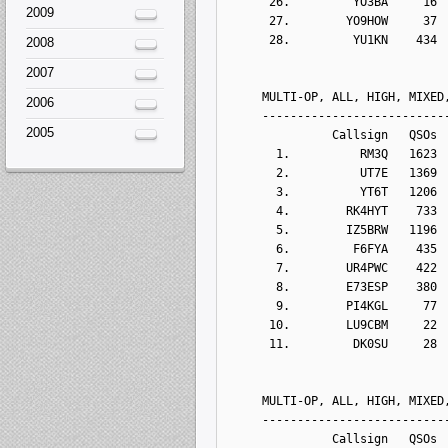
      26.         YO3BA     16
2009
      27.        YO9HOW     37
      28.         YU1KN    434
2008
2007
     MULTI-OP, ALL, HIGH, MIXED
2006
     --------------------------
2005
               Callsign   QSOs 
       1.          RM3Q   1623
       2.          UT7E   1369
       3.          YT6T   1206
       4.        RK4HYT    733
       5.        IZ5BRW   1196
       6.         F6FYA    435
       7.        UR4PWC    422
       8.        E73ESP    380
       9.        PI4KGL     77
      10.        LU9CBM     22
      11.         DK0SU     28
     MULTI-OP, ALL, HIGH, MIXED
     --------------------------
               Callsign   QSOs 