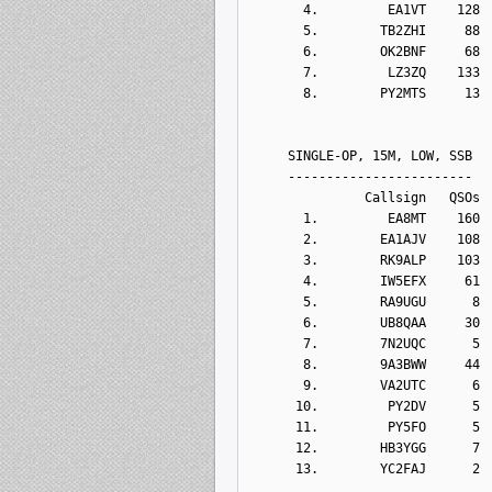
       4.         EA1VT    128
       5.        TB2ZHI     88
       6.        OK2BNF     68
       7.         LZ3ZQ    133
       8.        PY2MTS     13
     SINGLE-OP, 15M, LOW, SSB
     ------------------------
               Callsign   QSOs 
       1.         EA8MT    160
       2.        EA1AJV    108
       3.        RK9ALP    103
       4.        IW5EFX     61
       5.        RA9UGU      8
       6.        UB8QAA     30
       7.        7N2UQC      5
       8.        9A3BWW     44
       9.        VA2UTC      6
      10.         PY2DV      5
      11.         PY5FO      5
      12.        HB3YGG      7
      13.        YC2FAJ      2