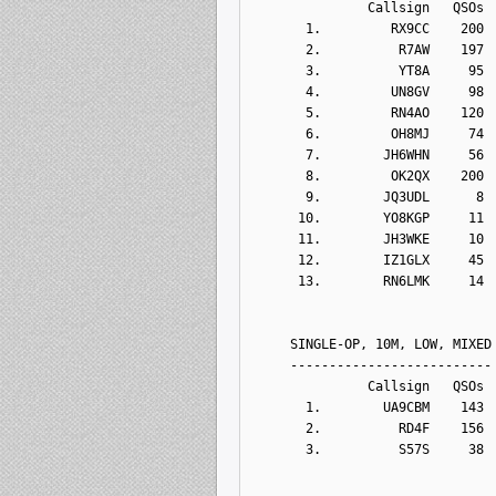
               Callsign   QSOs 
       1.         RX9CC    200
       2.          R7AW    197
       3.          YT8A     95
       4.         UN8GV     98
       5.         RN4AO    120
       6.         OH8MJ     74
       7.        JH6WHN     56
       8.         OK2QX    200
       9.        JQ3UDL      8
      10.        YO8KGP     11
      11.        JH3WKE     10
      12.        IZ1GLX     45
      13.        RN6LMK     14
     SINGLE-OP, 10M, LOW, MIXED
     --------------------------
               Callsign   QSOs 
       1.        UA9CBM    143
       2.          RD4F    156
       3.          S57S     38