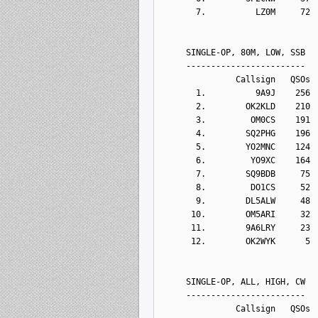
       7.          LZ0M     72
     SINGLE-OP, 80M, LOW, SSB
     ------------------------
               Callsign   QSOs 
       1.          9A9J    256
       2.        OK2KLD    210
       3.         OM0CS    191
       4.        SQ2PHG    196
       5.        YO2MNC    124
       6.         YO9XC    164
       7.        SQ9BDB     75
       8.         DO1CS     52
       9.        DL5ALW     48
      10.        OM5ARI     32
      11.        9A6LRY     23
      12.        OK2WYK      5
     SINGLE-OP, ALL, HIGH, CW
     ------------------------
               Callsign   QSOs 