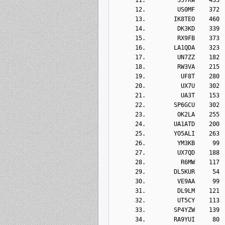
      12.         US0MF    372
      13.        IK8TEO    460
      14.         DK3KD    339
      15.         RX9FB    373
      16.        LA1QDA    323
      17.         UN7ZZ    182
      18.         RW3VA    215
      19.          UF8T    280
      20.          UX7U    302
      21.          UA3T    153
      22.        SP6GCU    302
      23.         OK2LA    255
      24.        UA1ATD    200
      25.        YO5ALI    263
      26.         YM3KB     99
      27.         UX7QD    188
      28.          R6MW    117
      29.        DL5KUR     54
      30.         VE9AA     99
      31.         DL9LM    121
      32.         UT5CY    113
      33.        SP4YZW    139
      34.        RA9YUI     80