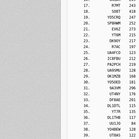
      17.          R7MT    243
      18.          SO8T    418
      19.        YO5CRQ    247
      20.        SP8HWM    252
      21.          EV6Z    273
      22.          YT6M    215
      23.         DK9OY    217
      24.          R7AC    197
      25.        UA4FCO    123
      26.        IC8FBU    212
      27.        PA2PCH    219
      28.        UA9SMU    128
      29.        OK1MZB    168
      30.        YO5OED    181
      31.         9A3VM    296
      32.         UT4NY    176
      33.         DF8AE    201
      34.        DL1DTL    115
      35.          YT7R    135
      36.        DL1THB    117
      37.         UU1JO     84
      38.        YO4BEW    128
      39.         UT8AS    122