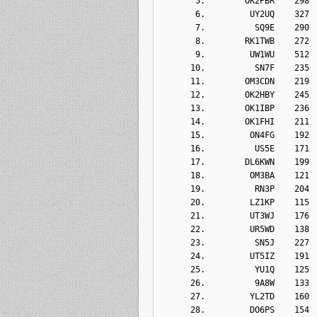
       5.        OK2PBR    298
       6.         UY2UQ    327
       7.          SQ9E    290
       8.        RK1TWB    272
       9.         UW1WU    512
      10.          SN7F    235
      11.        OM3CDN    219
      12.        OK2HBY    245
      13.        OK1IBP    236
      14.        OK1FHI    211
      15.         ON4FG    192
      16.          US5E    171
      17.        DL6KWN    199
      18.         OM3BA    121
      19.          RN3P    204
      20.         LZ1KP    115
      21.         UT3WJ    176
      22.         UR5WD    138
      23.          SN5J    227
      24.         UT5IZ    191
      25.          YU1Q    125
      26.          9A8W    133
      27.         YL2TD    160
      28.         DO6PS    154