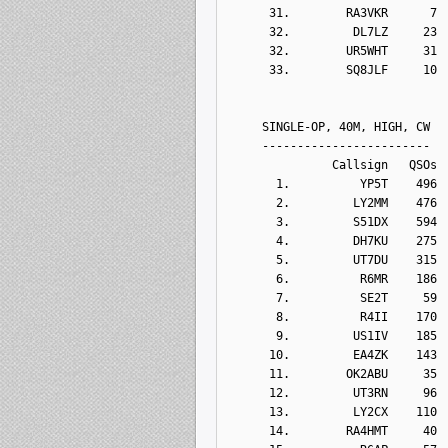
      31.        RA3VKR      7
      32.         DL7LZ     23
      32.        UR5WHT     31
      33.        SQ8JLF     10
     SINGLE-OP, 40M, HIGH, CW
     ------------------------
               Callsign   QSOs 
       1.          YP5T    496
       2.         LY2MM    476
       3.         S51DX    594
       4.         DH7KU    275
       5.         UT7DU    315
       6.          R6MR    186
       7.          SE2T     59
       8.          R4II    170
       9.         US1IV    185
      10.         EA4ZK    143
      11.        OK2ABU     35
      12.         UT3RN     96
      13.         LY2CX    110
      14.        RA4HMT     40