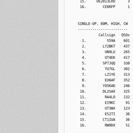
      15.     OE2013LRO      3
      16.        CE6RFP      1
     SINGLE-OP, 80M, HIGH, CW
     ------------------------
               Callsign   QSOs 
       1.          S59A    601
       2.        LY2BKT    437
       3.         UN9LU    265
       4.         UT4EK    417
       5.        SP7JQQ    338
       6.         YU7GL    302
       7.         LZ1YE    313
       8.         EU6AF    352
       9.        YO5KAD    246
      10.        DL2SAX    325
      11.         RA4LO    132
      12.         EI9KC     91
      13.         UT3WX    123
      14.         ES2TI     36
      15.        CT1IUA     36
      16.         RW9DX     51