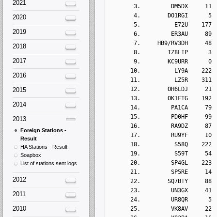
2021
       3.         DM5DX     11
       4.        DO1RGI      5
2020
       5.          E72U    177
2019
       6.         ER3AU     89
       7.     HB9/RV3DH     48
2018
       8.        IZ8LIP      3
2017
       9.        KC9URR      0
      10.          LY9A    222
2016
      11.          LZ5R    311
      12.        OH6LDJ     21
2015
      13.        OK1FTG    192
2014
      14.         PA1CA     79
      15.         PD0HF     99
2013
      16.         RA9DZ     87
Foreign Stations -
      17.         RU9YF     10
Result
      18.          S58Q    222
HA Stations - Result
      19.          S59T     54
Soapbox
      20.         SP4GL    223
List of stations sent logs
      21.         SP5RE     14
2012
      22.        SQ7BTY     88
      23.         UN3GX     41
2011
      24.         UR8QR      5
2010
      25.         VK8AV     22