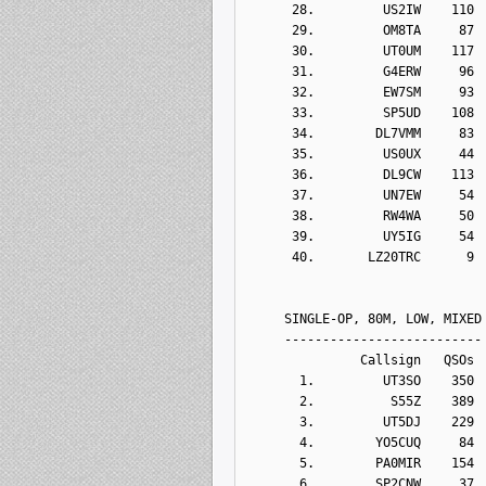
      28.         US2IW    110
      29.         OM8TA     87
      30.         UT0UM    117
      31.         G4ERW     96
      32.         EW7SM     93
      33.         SP5UD    108
      34.        DL7VMM     83
      35.         US0UX     44
      36.         DL9CW    113
      37.         UN7EW     54
      38.         RW4WA     50
      39.         UY5IG     54
      40.       LZ20TRC      9
     SINGLE-OP, 80M, LOW, MIXED
     --------------------------
               Callsign   QSOs 
       1.         UT3SO    350
       2.          S55Z    389
       3.         UT5DJ    229
       4.        YO5CUQ     84
       5.        PA0MIR    154
       6.        SP2CNW     37