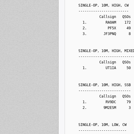
     SINGLE-OP, 10M, HIGH, CW
     ------------------------
               Callsign   QSOs 
       1.         RA0AM    172
       2.          PF5X     49
       3.        JF3PNQ      8
     SINGLE-OP, 10M, HIGH, MIXE
     --------------------------
               Callsign   QSOs 
       1.         UT1IA     50
     SINGLE-OP, 10M, HIGH, SSB
     -------------------------
               Callsign   QSOs 
       1.         RV9DC     79
       2.        9M2ESM      3
     SINGLE-OP, 10M, LOW, CW
     -----------------------