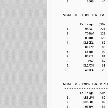
       3.          S50B     44
     SINGLE-OP, 160M, LOW, CW
     ------------------------
               Callsign   QSOs 
       1.         9A2AJ    221
       2.         YO8WW    128
       3.         OH1RX    125
       4.        DL8CKL     86
       5.         DL9ZP     96
       6.         LY4BF     99
       7.         US7IA     81
       8.          RM5Z     67
       9.        DL2AXM     38
      10.        PA0TCA     23
     SINGLE-OP, 160M, LOW, MIXE
     --------------------------
               Callsign   QSOs 
       1.        UR3LPM     89
       2.        RX6LOL     89
       3.         UT5PY     53