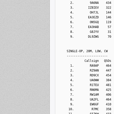
       2.         9A6NA    434
       3.        IZ8IEV    322
       4.         OH7JL    144
       5.        EA3EZD    146
       6.         ON5GQ    119
       7.        EA3HAB     57
       8.         G8JYV     31
       9.        DL9ZWG     70
     SINGLE-OP, 20M, LOW, CW
     -----------------------
               Callsign   QSOs 
       1.         RA9AP    464
       2.         RZ9AN    447
       3.         RD9CX    454
       4.         UA0WW    384
       5.         R1TEU    481
       6.         RN6MA    425
       7.         RW1AM    406
       8.         UA2FL    464
       9.         EW6GF    410
      10.          R7MC    358
      11.         S57KW    433