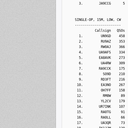
       3.        JA9CCG      5
     SINGLE-OP, 15M, LOW, CW
     -----------------------
               Callsign   QSOs 
       1.         UN9GD    458
       2.         RU9AZ    353
       3.         RW0AJ    366
       4.        UA9AFS    334
       5.        EA8AVK    273
       6.         UA4RW    309
       7.        RA9CCK    175
       8.          SO9D    210
       9.         RD3FT    216
      10.         EA3NO    267
      11.         OH7FF    158
      12.          RM8W     89
      13.         YL2CV    179
      14.        UR7INK    107
      15.         RA0TG     91
      16.         RA0LL     66
      17.         UA3QR     73