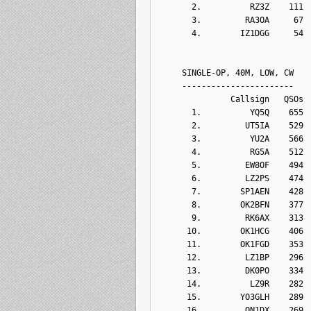
       2.          RZ3Z    111
       3.         RA3OA     67
       4.        IZ1DGG     54
     SINGLE-OP, 40M, LOW, CW
     -----------------------
               Callsign   QSOs 
       1.          YQ5Q    655
       2.         UT5IA    529
       3.          YU2A    566
       4.          RG5A    512
       5.         EW8OF    494
       6.         LZ2PS    474
       7.        SP1AEN    428
       8.        OK2BFN    377
       9.         RK6AX    313
      10.        OK1HCG    406
      11.        OK1FGD    353
      12.         LZ1BP    296
      13.         DK0PO    334
      14.          LZ9R    282
      15.        YO3GLH    289
      16.         ON1DX    269