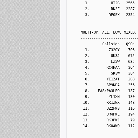
       1.          UT2G   2565
       2.          RN3F   2287
       3.         DF0SX   2354
     MULTI-OP, ALL, LOW, MIXED,
     --------------------------
               Callsign   QSOs 
       1.         Z320Y    706
       2.          UU3J    675
       3.          LZ5W    635
       4.        RC4HAA    364
       5.          SK3W    384
       6.        YE1ZAT    208
       7.        SP9KDA    356
       8.    EA8/PA3LEO    137
       9.         YL1XN    180
      10.        RK1ZWX    148
      11.        UZ2FWB    116
      12.        UR4PWL    194
      13.        RK3PWJ     79
      14.        RK0AWQ    112