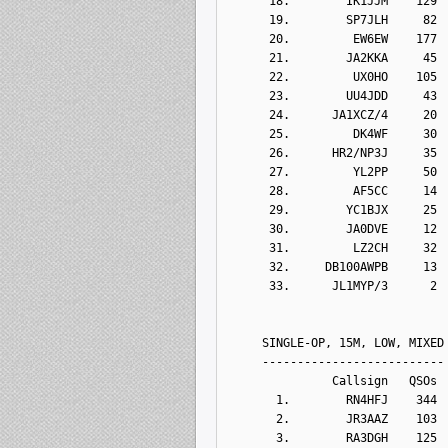
      18.        IK1JJM    129
      19.        SP7JLH     82
      20.         EW6EW    177
      21.        JA2KKA     45
      22.         UX0HO    105
      23.        UU4JDD     43
      24.      JA1XCZ/4     20
      25.         DK4WF     30
      26.      HR2/NP3J     35
      27.         YL2PP     50
      28.         AF5CC     14
      29.        YC1BJX     25
      30.        JA0DVE     12
      31.         LZ2CH     32
      32.     DB100AWPB     13
      33.      JL1MYP/3      2
     SINGLE-OP, 15M, LOW, MIXED
     --------------------------
               Callsign   QSOs 
       1.        RN4HFJ    344
       2.        JR3AAZ    103
       3.        RA3DGH    125