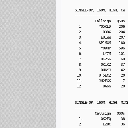
     SINGLE-OP, 160M, HIGH, CW
     -------------------------
               Callsign   QSOs 
       1.        YO5KLD    206
       2.          R3DX    204
       3.         EU1WW    207
       4.        SP1MGM    160
       5.         YO9HP    596
       6.          LY7M    101
       7.         OK2SG     60
       8.         OK1KZ     37
       9.         RU6YJ     42
      10.        UT5ECZ     20
      11.        JH2FXK      7
      12.          UA6G     20
     SINGLE-OP, 160M, HIGH, MIX
     --------------------------
               Callsign   QSOs 
       1.         OK2EQ     38
       2.          LZ8C     36