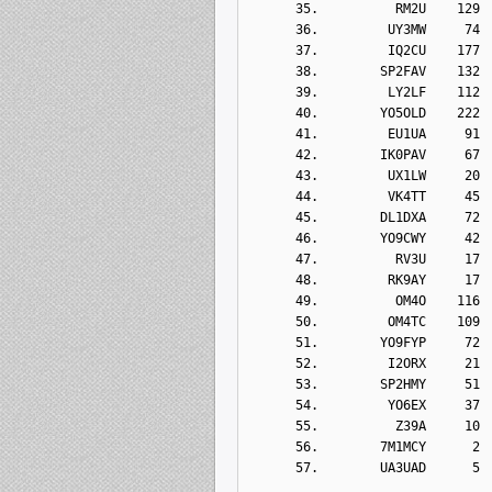
      35.          RM2U    129
      36.         UY3MW     74
      37.         IQ2CU    177
      38.        SP2FAV    132
      39.         LY2LF    112
      40.        YO5OLD    222
      41.         EU1UA     91
      42.        IK0PAV     67
      43.         UX1LW     20
      44.         VK4TT     45
      45.        DL1DXA     72
      46.        YO9CWY     42
      47.          RV3U     17
      48.         RK9AY     17
      49.          OM4O    116
      50.         OM4TC    109
      51.        YO9FYP     72
      52.         I2ORX     21
      53.        SP2HMY     51
      54.         YO6EX     37
      55.          Z39A     10
      56.        7M1MCY      2
      57.        UA3UAD      5