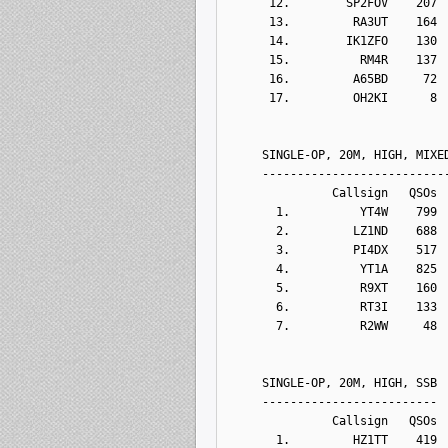
      12.        SP2FOV    207
      13.         RA3UT    164
      14.        IK1ZFO    130
      15.          RM4R    137
      16.         A65BD     72
      17.         OH2KI      8
     SINGLE-OP, 20M, HIGH, MIXE
     --------------------------
               Callsign   QSOs 
       1.          YT4W    799
       2.         LZ1ND    688
       3.         PI4DX    517
       4.          YT1A    825
       5.          R9XT    160
       6.          RT3I    133
       7.          R2WW     48
     SINGLE-OP, 20M, HIGH, SSB
     -------------------------
               Callsign   QSOs 
       1.         HZ1TT    419