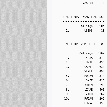
       4.        YO6HSU     18
     SINGLE-OP, 160M, LOW, SSB
     -------------------------
               Callsign   QSOs 
       1.         US0MS     18
     SINGLE-OP, 20M, HIGH, CW
     ------------------------
               Callsign   QSOs 
       1.          4L8A    572
       2.          UN2E    450
       3.         UA4WI    633
       4.         VE9HF    493
       5.         RW3XM    514
       6.          SM5F    420
       7.         YU1UN    396
       8.         LZ4AE    401
       9.         LZ1DQ    362
      10.         RW6AM    202
      11.         OH2VZ    150