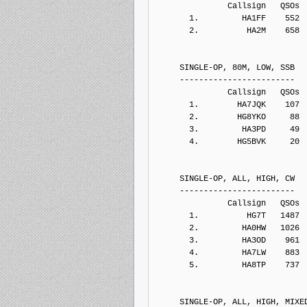
               Callsign   QSOs 
       1.         HA1FF    552
       2.          HA2M    658
     SINGLE-OP, 80M, LOW, SSB
     ------------------------
               Callsign   QSOs 
       1.        HA7JQK    107
       2.        HG8YKO     88
       3.         HA3PD     49
       4.        HG5BVK     20
     SINGLE-OP, ALL, HIGH, CW
     ------------------------
               Callsign   QSOs 
       1.          HG7T   1487
       2.         HA0HW   1026
       3.         HA3OD    961
       4.         HA7LW    883
       5.         HA8TP    737
     SINGLE-OP, ALL, HIGH, MIXE