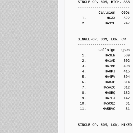
     SINGLE-OP, 80M, HIGH, SSB
     -------------------------
               Callsign   QSOs 
       1.          HG3X    522
       2.         HA3YE    247
     SINGLE-OP, 80M, LOW, CW
     -----------------------
               Callsign   QSOs 
       1.         HA3LN    589
       2.         HA1AD    502
       3.         HA7MB    498
       4.         HA6PJ    415
       5.         HA4FV    394
       6.         HA8JP    314
       7.        HA5AZC    312
       8.         HA8BQ    162
       9.         HA7LJ    142
      10.        HA5CQZ     31
      11.        HA5BVG     31
     SINGLE-OP, 80M, LOW, MIXED
     --------------------------