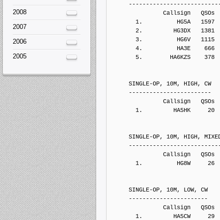
     --------------------------
2008
               Callsign   QSOs 
       1.          HG5A   1597
2007
       2.         HG3DX   1381
       3.          HG6V   1115
2006
       4.          HA3E    666
2005
       5.        HA6KZS    378
     SINGLE-OP, 10M, HIGH, CW
     ------------------------
               Callsign   QSOs 
       1.         HA5HK     20
     SINGLE-OP, 10M, HIGH, MIXE
     --------------------------
               Callsign   QSOs 
       1.          HG8W     26
     SINGLE-OP, 10M, LOW, CW
     -----------------------
               Callsign   QSOs 
       1.         HA5CW     29