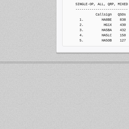
     SINGLE-OP, ALL, QRP, MIXED
     --------------------------
               Callsign   QSOs 
       1.         HA8BE    838
       2.          HG1X    430
       3.         HA5BA    432
       4.         HA5LC    150
       5.         HA5OB    127