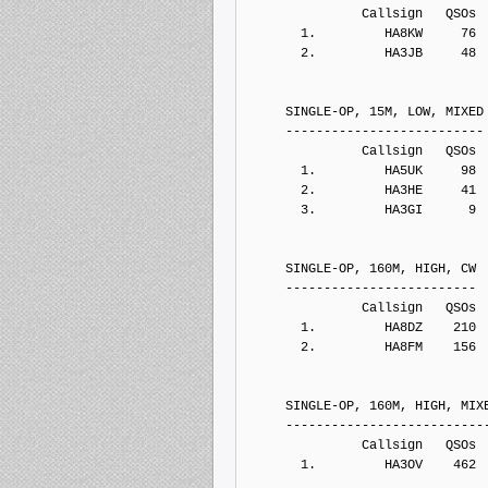
               Callsign   QSOs 
       1.         HA8KW     76
       2.         HA3JB     48
     SINGLE-OP, 15M, LOW, MIXED
     --------------------------
               Callsign   QSOs 
       1.         HA5UK     98
       2.         HA3HE     41
       3.         HA3GI      9
     SINGLE-OP, 160M, HIGH, CW
     -------------------------
               Callsign   QSOs 
       1.         HA8DZ    210
       2.         HA8FM    156
     SINGLE-OP, 160M, HIGH, MIX
     --------------------------
               Callsign   QSOs 
       1.         HA3OV    462