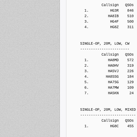
               Callsign   QSOs 
       1.          HG3R    846
       2.         HA8IB    510
       3.          HG4F    500
       4.          HG8Z    311
     SINGLE-OP, 20M, LOW, CW
     -----------------------
               Callsign   QSOs 
       1.         HA8MD    572
       2.         HA0HV    319
       3.         HA5VJ    226
       4.        HA8SSG    184
       5.         HA7SG    129
       6.         HA7MW    109
       7.         HA5KN     24
     SINGLE-OP, 20M, LOW, MIXED
     --------------------------
               Callsign   QSOs 
       1.          HG8C    455