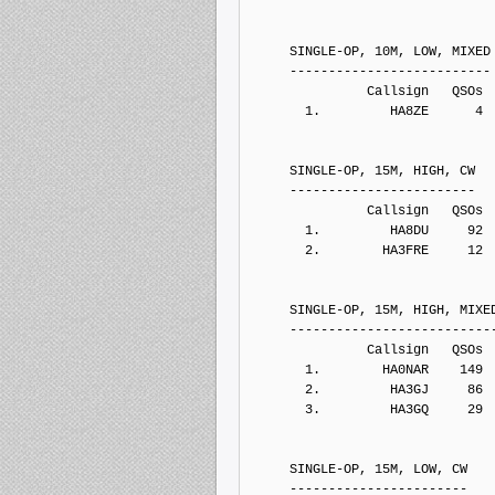
     SINGLE-OP, 10M, LOW, MIXED
     --------------------------
               Callsign   QSOs 
       1.         HA8ZE      4
     SINGLE-OP, 15M, HIGH, CW
     ------------------------
               Callsign   QSOs 
       1.         HA8DU     92
       2.        HA3FRE     12
     SINGLE-OP, 15M, HIGH, MIXE
     --------------------------
               Callsign   QSOs 
       1.        HA0NAR    149
       2.         HA3GJ     86
       3.         HA3GQ     29
     SINGLE-OP, 15M, LOW, CW
     -----------------------