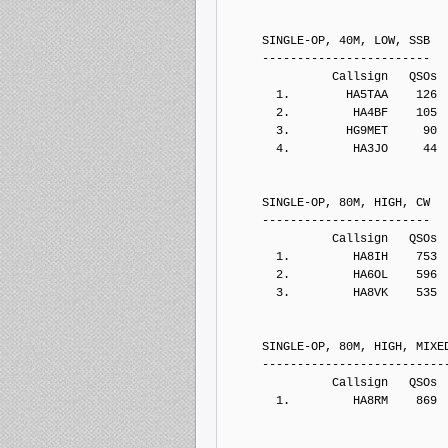
     SINGLE-OP, 40M, LOW, SSB
     ------------------------
               Callsign   QSOs 
       1.        HA5TAA    126
       2.         HA4BF    105
       3.        HG9MET     90
       4.         HA3JO     44
     SINGLE-OP, 80M, HIGH, CW
     ------------------------
               Callsign   QSOs 
       1.         HA8IH    753
       2.         HA6OL    596
       3.         HA8VK    535
     SINGLE-OP, 80M, HIGH, MIXE
     --------------------------
               Callsign   QSOs 
       1.         HA8RM    869