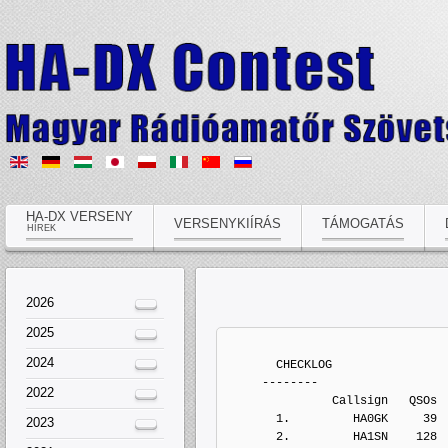
HA-DX VERSENY
VERSENYKIÍRÁS
TÁMOGATÁS
HÍREK
2026
2025
2024
       CHECKLOG
     --------
2022
               Callsign   QSOs 
       1.         HA0GK     39
2023
       2.         HA1SN    128