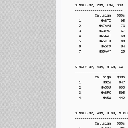
     SINGLE-OP, 20M, LOW, SSB
     ------------------------
               Callsign   QSOs 
       1.         HA8TI     95
       2.        HA7AVU     73
       3.        HG3FMZ     67
       4.        HA5AWT     68
       5.        HA5KID     60
       6.         HA5FQ     84
       7.        HG5AVY     25
     SINGLE-OP, 40M, HIGH, CW
     ------------------------
               Callsign   QSOs 
       1.          HG2W    647
       2.         HA3OU    603
       3.         HA8FK    595
       4.          HA5W    442
     SINGLE-OP, 40M, HIGH, MIXE
     --------------------------
               Callsign   QSOs 