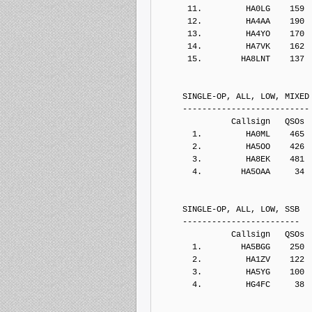
      11.         HA0LG    159
      12.         HA4AA    190
      13.         HA4YO    170
      14.         HA7VK    162
      15.        HA8LNT    137
     SINGLE-OP, ALL, LOW, MIXED
     --------------------------
               Callsign   QSOs 
       1.         HA0ML    465
       2.         HA5OO    426
       3.         HA8EK    481
       4.        HA5OAA     34
     SINGLE-OP, ALL, LOW, SSB
     ------------------------
               Callsign   QSOs 
       1.        HA5BGG    250
       2.         HA1ZV    122
       3.         HA5YG    100
       4.         HG4FC     38