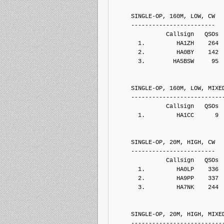
     SINGLE-OP, 160M, LOW, CW
     ------------------------
               Callsign   QSOs 
       1.         HA1ZH    264
       2.         HA0BY    142
       3.        HA5BSW     95
     SINGLE-OP, 160M, LOW, MIXE
     --------------------------
               Callsign   QSOs 
       1.         HA1CC      9
     SINGLE-OP, 20M, HIGH, CW
     ------------------------
               Callsign   QSOs 
       1.         HA0LP    336
       2.         HA9PP    337
       3.         HA7NK    244
     SINGLE-OP, 20M, HIGH, MIXE
     --------------------------