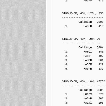
       1.         HA3HV    470
     SINGLE-OP, 40M, HIGH, SSB
     -------------------------
               Callsign   QSOs 
       1.         HA8PH    410
     SINGLE-OP, 40M, LOW, CW
     -----------------------
               Callsign   QSOs 
       1.         HA8QZ    540
       2.         HA8BT    497
       3.         HA3MU    361
       4.         HA5FM    227
       5.         HA3PE    139
     SINGLE-OP, 40M, LOW, MIXED
     --------------------------
               Callsign   QSOs 
       1.         HG1DX    576
       2.         HA5NB    366
       3.         HA1TI    296