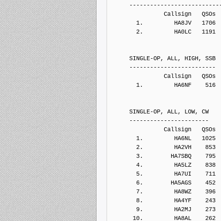
     --------------------------
               Callsign   QSOs 
       1.         HA8JV   1706
       2.         HA0LC   1191
     SINGLE-OP, ALL, HIGH, SSB
     -------------------------
               Callsign   QSOs 
       1.         HA6NF    516
     SINGLE-OP, ALL, LOW, CW
     -----------------------
               Callsign   QSOs 
       1.         HA6NL   1025
       2.         HA2VH    853
       3.        HA7SBQ    795
       4.         HA5LZ    838
       5.         HA7UI    711
       6.        HA5AGS    452
       7.         HA8WZ    396
       8.         HA4YF    243
       9.         HA2MJ    273
      10.         HA8AL    262