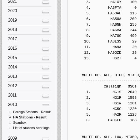
2021
       3.         HA1XY    100
       4.        HA3FTA      0
2020
       5.        HA5OAF    115
       6.         HA5UA    209
2019
       7.         HA6NN    255
2018
       8.         HA6VA    244
       9.         HA7UG    499
2017
      10.        HA8LSS     29
      11.          HA9A     20
2016
      12.        HA9OZD     26
2015
      13.          HG2T      4
2014
     MULTI-OP, ALL, HIGH, MIXED
2013
     --------------------------
2012
               Callsign   QSOs 
       1.          HG1S   2049
2011
       2.          HG1R   1595
       3.          HG1W   1281
2010
       4.          HG5C   1220
Foreign Stations - Result
       5.          HA2R   1128
HA Stations - Result
       6.        HA0KLU    188
Soapbox
List of stations sent logs
     MULTI-OP, ALL, LOW, MIXED,
2009