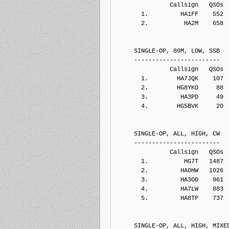
               Callsign   QSOs 
       1.         HA1FF    552
       2.          HA2M    658
     SINGLE-OP, 80M, LOW, SSB
     ------------------------
               Callsign   QSOs 
       1.        HA7JQK    107
       2.        HG8YKO     88
       3.         HA3PD     49
       4.        HG5BVK     20
     SINGLE-OP, ALL, HIGH, CW
     ------------------------
               Callsign   QSOs 
       1.          HG7T   1487
       2.         HA0HW   1026
       3.         HA3OD    961
       4.         HA7LW    883
       5.         HA8TP    737
     SINGLE-OP, ALL, HIGH, MIXE