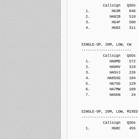
               Callsign   QSOs 
       1.          HG3R    846
       2.         HA8IB    510
       3.          HG4F    500
       4.          HG8Z    311
     SINGLE-OP, 20M, LOW, CW
     -----------------------
               Callsign   QSOs 
       1.         HA8MD    572
       2.         HA0HV    319
       3.         HA5VJ    226
       4.        HA8SSG    184
       5.         HA7SG    129
       6.         HA7MW    109
       7.         HA5KN     24
     SINGLE-OP, 20M, LOW, MIXED
     --------------------------
               Callsign   QSOs 
       1.          HG8C    455