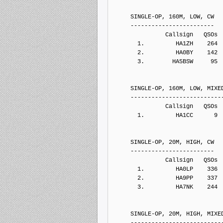
     SINGLE-OP, 160M, LOW, CW
     ------------------------
               Callsign   QSOs 
       1.         HA1ZH    264
       2.         HA0BY    142
       3.        HA5BSW     95
     SINGLE-OP, 160M, LOW, MIXE
     --------------------------
               Callsign   QSOs 
       1.         HA1CC      9
     SINGLE-OP, 20M, HIGH, CW
     ------------------------
               Callsign   QSOs 
       1.         HA0LP    336
       2.         HA9PP    337
       3.         HA7NK    244
     SINGLE-OP, 20M, HIGH, MIXE
     --------------------------