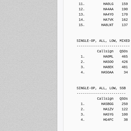
      11.         HA0LG    159
      12.         HA4AA    190
      13.         HA4YO    170
      14.         HA7VK    162
      15.        HA8LNT    137
     SINGLE-OP, ALL, LOW, MIXED
     --------------------------
               Callsign   QSOs 
       1.         HA0ML    465
       2.         HA5OO    426
       3.         HA8EK    481
       4.        HA5OAA     34
     SINGLE-OP, ALL, LOW, SSB
     ------------------------
               Callsign   QSOs 
       1.        HA5BGG    250
       2.         HA1ZV    122
       3.         HA5YG    100
       4.         HG4FC     38