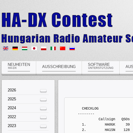
NEUHEITEN
SOFTWARE
AUSSCHREIBUNG
AU
HA-DX
UNTERSTÜTZUNG
2026
2025
2024
       CHECKLOG
     --------
2022
               Callsign   QSOs 
       1.         HA0GK     39
2023
       2.         HA1SN    128