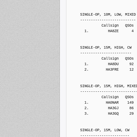
     SINGLE-OP, 10M, LOW, MIXED
     --------------------------
               Callsign   QSOs 
       1.         HA8ZE      4
     SINGLE-OP, 15M, HIGH, CW
     ------------------------
               Callsign   QSOs 
       1.         HA8DU     92
       2.        HA3FRE     12
     SINGLE-OP, 15M, HIGH, MIXE
     --------------------------
               Callsign   QSOs 
       1.        HA0NAR    149
       2.         HA3GJ     86
       3.         HA3GQ     29
     SINGLE-OP, 15M, LOW, CW
     -----------------------