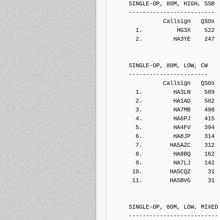
     SINGLE-OP, 80M, HIGH, SSB
     -------------------------
               Callsign   QSOs 
       1.          HG3X    522
       2.         HA3YE    247
     SINGLE-OP, 80M, LOW, CW
     -----------------------
               Callsign   QSOs 
       1.         HA3LN    589
       2.         HA1AD    502
       3.         HA7MB    498
       4.         HA6PJ    415
       5.         HA4FV    394
       6.         HA8JP    314
       7.        HA5AZC    312
       8.         HA8BQ    162
       9.         HA7LJ    142
      10.        HA5CQZ     31
      11.        HA5BVG     31
     SINGLE-OP, 80M, LOW, MIXED
     --------------------------