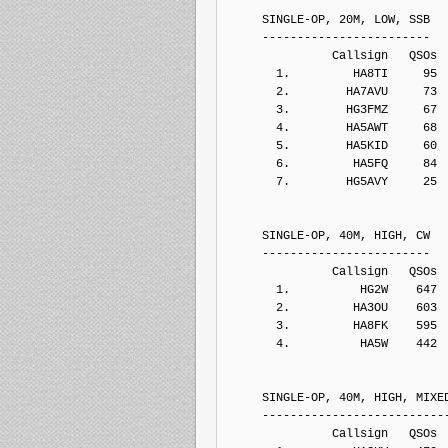
     SINGLE-OP, 20M, LOW, SSB
     ------------------------
               Callsign   QSOs 
       1.         HA8TI     95
       2.        HA7AVU     73
       3.        HG3FMZ     67
       4.        HA5AWT     68
       5.        HA5KID     60
       6.         HA5FQ     84
       7.        HG5AVY     25
     SINGLE-OP, 40M, HIGH, CW
     ------------------------
               Callsign   QSOs 
       1.          HG2W    647
       2.         HA3OU    603
       3.         HA8FK    595
       4.          HA5W    442
     SINGLE-OP, 40M, HIGH, MIXE
     --------------------------
               Callsign   QSOs 