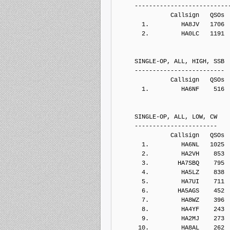
     --------------------------
               Callsign   QSOs 
       1.         HA8JV   1706
       2.         HA0LC   1191
     SINGLE-OP, ALL, HIGH, SSB
     -------------------------
               Callsign   QSOs 
       1.         HA6NF    516
     SINGLE-OP, ALL, LOW, CW
     -----------------------
               Callsign   QSOs 
       1.         HA6NL   1025
       2.         HA2VH    853
       3.        HA7SBQ    795
       4.         HA5LZ    838
       5.         HA7UI    711
       6.        HA5AGS    452
       7.         HA8WZ    396
       8.         HA4YF    243
       9.         HA2MJ    273
      10.         HA8AL    262