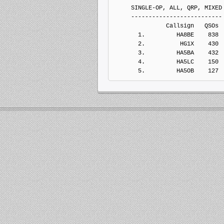
     SINGLE-OP, ALL, QRP, MIXED
     --------------------------
               Callsign   QSOs 
       1.         HA8BE    838
       2.          HG1X    430
       3.         HA5BA    432
       4.         HA5LC    150
       5.         HA5OB    127