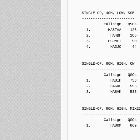
     SINGLE-OP, 40M, LOW, SSB
     ------------------------
               Callsign   QSOs 
       1.        HA5TAA    126
       2.         HA4BF    105
       3.        HG9MET     90
       4.         HA3JO     44
     SINGLE-OP, 80M, HIGH, CW
     ------------------------
               Callsign   QSOs 
       1.         HA8IH    753
       2.         HA6OL    596
       3.         HA8VK    535
     SINGLE-OP, 80M, HIGH, MIXE
     --------------------------
               Callsign   QSOs 
       1.         HA8RM    869