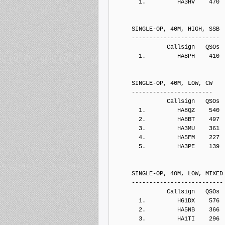
       1.         HA3HV    470
     SINGLE-OP, 40M, HIGH, SSB
     -------------------------
               Callsign   QSOs 
       1.         HA8PH    410
     SINGLE-OP, 40M, LOW, CW
     -----------------------
               Callsign   QSOs 
       1.         HA8QZ    540
       2.         HA8BT    497
       3.         HA3MU    361
       4.         HA5FM    227
       5.         HA3PE    139
     SINGLE-OP, 40M, LOW, MIXED
     --------------------------
               Callsign   QSOs 
       1.         HG1DX    576
       2.         HA5NB    366
       3.         HA1TI    296