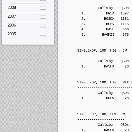
     --------------------------
2008
               Callsign   QSOs 
       1.          HG5A   1597
2007
       2.         HG3DX   1381
       3.          HG6V   1115
2006
       4.          HA3E    666
2005
       5.        HA6KZS    378
     SINGLE-OP, 10M, HIGH, CW
     ------------------------
               Callsign   QSOs 
       1.         HA5HK     20
     SINGLE-OP, 10M, HIGH, MIXE
     --------------------------
               Callsign   QSOs 
       1.          HG8W     26
     SINGLE-OP, 10M, LOW, CW
     -----------------------
               Callsign   QSOs 
       1.         HA5CW     29