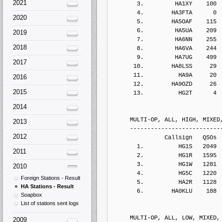
2021
       3.         HA1XY    100
       4.        HA3FTA      0
2020
       5.        HA5OAF    115
       6.         HA5UA    209
2019
       7.         HA6NN    255
2018
       8.         HA6VA    244
       9.         HA7UG    499
2017
      10.        HA8LSS     29
      11.          HA9A     20
2016
      12.        HA9OZD     26
2015
      13.          HG2T      4
2014
     MULTI-OP, ALL, HIGH, MIXED
2013
     --------------------------
2012
               Callsign   QSOs 
       1.          HG1S   2049
2011
       2.          HG1R   1595
       3.          HG1W   1281
2010
       4.          HG5C   1220
Foreign Stations - Result
       5.          HA2R   1128
HA Stations - Result
       6.        HA0KLU    188
Soapbox
List of stations sent logs
     MULTI-OP, ALL, LOW, MIXED,
2009