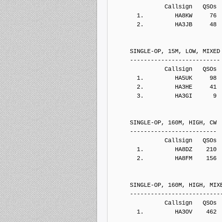
               Callsign   QSOs 
       1.         HA8KW     76
       2.         HA3JB     48
     SINGLE-OP, 15M, LOW, MIXED
     --------------------------
               Callsign   QSOs 
       1.         HA5UK     98
       2.         HA3HE     41
       3.         HA3GI      9
     SINGLE-OP, 160M, HIGH, CW
     -------------------------
               Callsign   QSOs 
       1.         HA8DZ    210
       2.         HA8FM    156
     SINGLE-OP, 160M, HIGH, MIX
     --------------------------
               Callsign   QSOs 
       1.         HA3OV    462