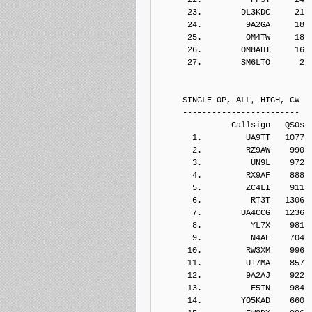
      23.        DL3KDC     21
      24.         9A2GA     18
      25.         OM4TW     18
      26.        OM8AHI     16
      27.        SM6LTO      2
     SINGLE-OP, ALL, HIGH, CW
     ------------------------
               Callsign   QSOs 
       1.         UA9TT   1077
       2.         RZ9AW    990
       3.          UN9L    972
       4.         RX9AF    888
       5.         ZC4LI    911
       6.          RT3T   1306
       7.        UA4CCG   1236
       8.          YL7X    981
       9.          N4AF    704
      10.         RW3XM    996
      11.         UT7MA    857
      12.         9A2AJ    922
      13.          F5IN    984
      14.        YO5KAD    660