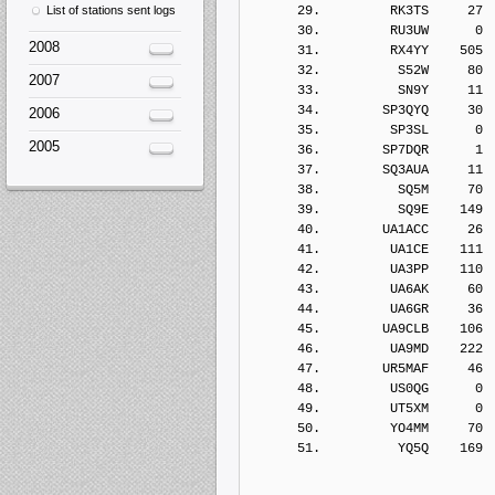
List of stations sent logs
      29.         RK3TS     27
      30.         RU3UW      0
2008
      31.         RX4YY    505
      32.          S52W     80
2007
      33.          SN9Y     11
      34.        SP3QYQ     30
2006
      35.         SP3SL      0
2005
      36.        SP7DQR      1
      37.        SQ3AUA     11
      38.          SQ5M     70
      39.          SQ9E    149
      40.        UA1ACC     26
      41.         UA1CE    111
      42.         UA3PP    110
      43.         UA6AK     60
      44.         UA6GR     36
      45.        UA9CLB    106
      46.         UA9MD    222
      47.        UR5MAF     46
      48.         US0QG      0
      49.         UT5XM      0
      50.         YO4MM     70
      51.          YQ5Q    169