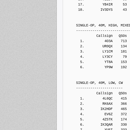
      17.         YB4IR     53
      18.        IV3DYS     43
     SINGLE-OP, 40M, HIGH, MIXE
     --------------------------
               Callsign   QSOs 
       1.          4O3A    713
       2.         UR0QX    134
       3.         LY1CM    181
       4.         LY3CY     79
       5.          YT8A    153
       6.          YP9W    192
     SINGLE-OP, 40M, LOW, CW
     -----------------------
               Callsign   QSOs 
       1.         4L6QC    415
       2.         RK6AX    366
       3.        IK2HDF    465
       4.          EV6Z    372
       5.         4Z5TK    174
       6.        IK3QAR    330
       7.          YU5T    333