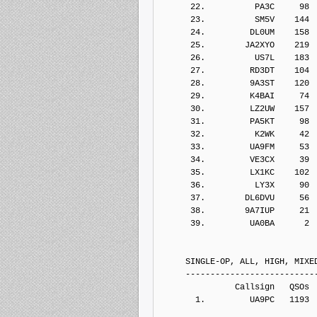
      22.          PA3C     98
      23.          SM5V    144
      24.         DL0UM    158
      25.        JA2XYO    219
      26.          US7L    183
      27.         RD3DT    104
      28.         9A3ST    120
      29.         K4BAI     74
      30.         LZ2UW    157
      31.         PA5KT     98
      32.          K2WK     42
      33.         UA9FM     53
      34.         VE3CX     39
      35.         LX1KC    102
      36.          LY3X     90
      37.        DL6DVU     56
      38.        9A7IUP     21
      39.         UA0BA      2
     SINGLE-OP, ALL, HIGH, MIXE
     --------------------------
               Callsign   QSOs 
       1.         UA9PC   1193