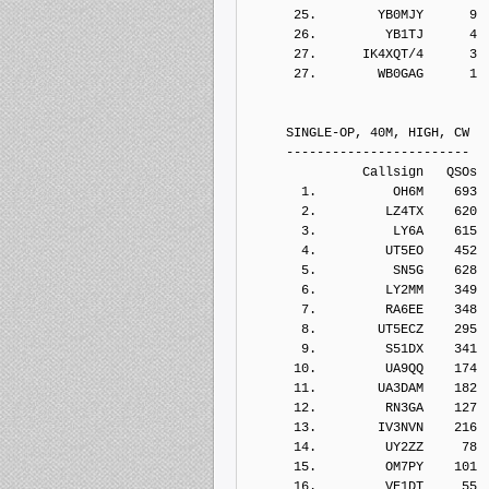
      25.        YB0MJY      9
      26.         YB1TJ      4
      27.      IK4XQT/4      3
      27.        WB0GAG      1
     SINGLE-OP, 40M, HIGH, CW
     ------------------------
               Callsign   QSOs 
       1.          OH6M    693
       2.         LZ4TX    620
       3.          LY6A    615
       4.         UT5EO    452
       5.          SN5G    628
       6.         LY2MM    349
       7.         RA6EE    348
       8.        UT5ECZ    295
       9.         S51DX    341
      10.         UA9QQ    174
      11.        UA3DAM    182
      12.         RN3GA    127
      13.        IV3NVN    216
      14.         UY2ZZ     78
      15.         OM7PY    101
      16.         VE1DT     55