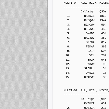
     MULTI-OP, ALL, HIGH, MIXED
     --------------------------
               Callsign   QSOs 
       1.        RK3DZB   1862
       2.        RK3QWW   1947
       3.        RZ4CWW    594
       4.        RK9AWC    452
       5.         ON6BR    654
       6.        RK9JWV    382
       7.         SK7OA    617
       8.         F6KAR    362
       9.          UZ1H    504
      10.          UV2L    284
      11.          YR2X    548
      12.         EW8WW     90
      13.        SP6PLH     34
      14.         OH5ZZ     16
      15.        UR4PWC     30
     MULTI-OP, ALL, HIGH, MIXED
     --------------------------
               Callsign   QSOs 
       1.        RK3DXZ    837
       2.        UU5JZA    217