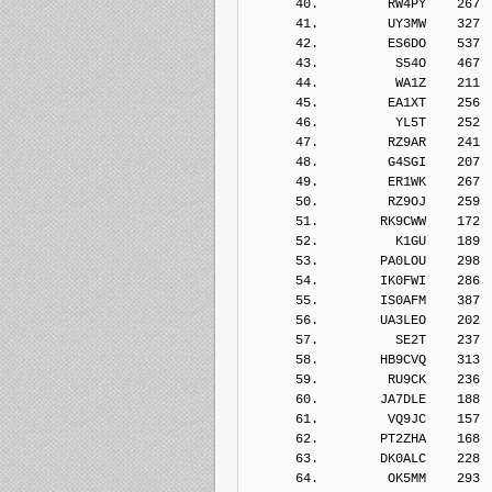
      40.         RW4PY    267
      41.         UY3MW    327
      42.         ES6DO    537
      43.          S54O    467
      44.          WA1Z    211
      45.         EA1XT    256
      46.          YL5T    252
      47.         RZ9AR    241
      48.         G4SGI    207
      49.         ER1WK    267
      50.         RZ9OJ    259
      51.        RK9CWW    172
      52.          K1GU    189
      53.        PA0LOU    298
      54.        IK0FWI    286
      55.        IS0AFM    387
      56.        UA3LEO    202
      57.          SE2T    237
      58.        HB9CVQ    313
      59.         RU9CK    236
      60.        JA7DLE    188
      61.         VQ9JC    157
      62.        PT2ZHA    168
      63.        DK0ALC    228
      64.         OK5MM    293