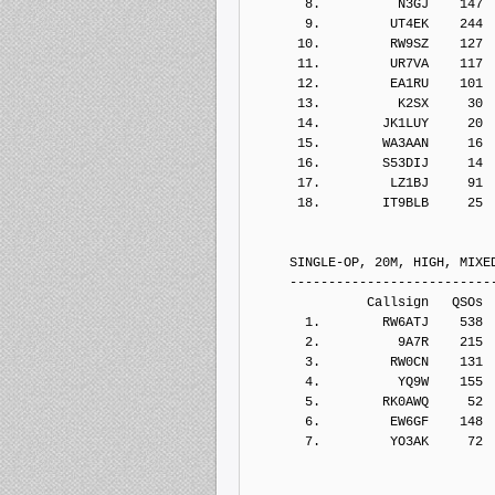
       8.          N3GJ    147
       9.         UT4EK    244
      10.         RW9SZ    127
      11.         UR7VA    117
      12.         EA1RU    101
      13.          K2SX     30
      14.        JK1LUY     20
      15.        WA3AAN     16
      16.        S53DIJ     14
      17.         LZ1BJ     91
      18.        IT9BLB     25
     SINGLE-OP, 20M, HIGH, MIXE
     --------------------------
               Callsign   QSOs 
       1.        RW6ATJ    538
       2.          9A7R    215
       3.         RW0CN    131
       4.          YQ9W    155
       5.        RK0AWQ     52
       6.         EW6GF    148
       7.         YO3AK     72