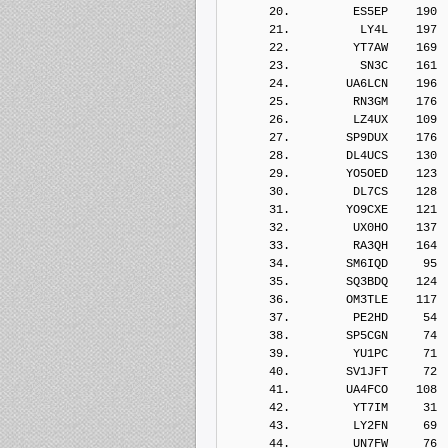
      20.         ES5EP    190
      21.          LY4L    197
      22.         YT7AW    169
      23.          SN3C    161
      24.        UA6LCN    196
      25.         RN3GM    176
      26.         LZ4UX    109
      27.        SP9DUX    176
      28.        DL4UCS    130
      29.        YO5OED    123
      30.         DL7CS    128
      31.        YO9CXE    121
      32.         UX0HO    137
      33.         RA3QH    164
      34.        SM6IQD     95
      35.        SQ3BDQ    124
      36.        OM3TLE    117
      37.         PE2HD     54
      38.        SP5CGN     74
      39.         YU1PC     71
      40.        SV1JFT     72
      41.        UA4FCO    108
      42.         YT7IM     31
      43.         LY2FN     69
      44.         UN7FW     76