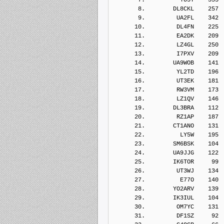
       8.        DL8CKL    257
       9.         UA2FL    342
      10.         DL4FN    225
      11.         EA2DK    209
      12.         LZ4GL    250
      13.         I7PXV    209
      14.        UA9WOB    141
      15.         YL2TD    196
      16.         UT3EK    181
      17.         RW3VM    173
      18.         LZ1QV    146
      19.        DL3BRA    112
      20.         RZ1AP    187
      21.        CT1ANO    131
      22.          LY5W    195
      23.        SM6BSK    104
      24.        UA9JJG    122
      25.        IK6TOR     99
      26.         UT3WJ    134
      27.          E77O    140
      28.        YO2ARV    139
      29.        IK3IUL    104
      30.         OM7YC    131
      31.         DF1SZ     92