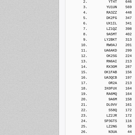
       2.          YT4T    646
       3.         YU1UN    569
       4.         RA3ZZ    448
       5.         DK2FG    347
       6.         UX1IL    341
       7.         LZ1QZ    398
       8.         9A5MT    402
       9.        LY2BKT    313
      10.         RW0AJ    201
      11.        UA6AKD    299
      12.         OK2SG    224
      13.         RN6AI    213
      14.         RX3OM    287
      15.        OK1FAB    156
      16.        UA3QCB    197
      17.          OR2A    213
      18.        IK0FUX    164
      19.         RA6MQ    164
      20.          9A6M    158
      21.         DL0VV    161
      22.          S58Q    172
      23.         LZ2JR    172
      24.        SP3GTS    116
      25.         LZ2NG     58
      26.          N3UA     44