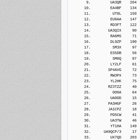
       9.         UA3QR    204
      10.         EA4BF    134
      11.          UT8L    150
      12.         EU6AA    147
      13.         RD3FT    122
      14.        UA3QIX     90
      15.         RA6MS     71
      16.         DL9ZP    190
      17.          SM3X     97
      18.         ES5DB     56
      19.          SM0Q     87
      20.         LY2LF     61
      21.        SP4AVG     72
      22.         RW3PX     73
      23.         YL2HK     75
      24.        RZ3TZZ     40
      25.          OO0A     64
      26.         UA0OD     15
      27.        PA3HGF     26
      28.        JA1CPZ     18
      29.         PD5CW     41
      30.         UA3TW     46
      31.         YT1HA    149
      32.      UA9QCP/3     17
      33.         UX7QD    203