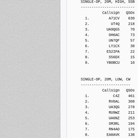
     SINGLE-OP, 20M, HIGH, SSB
     -------------------------
               Callsign   QSOs 
       1.         A71CV    630
       2.          UT4Q    218
       3.        UA9QGS     70
       4.         OH6AC     73
       5.         UN7QF     57
       6.         LY1CX     38
       7.        ES2IPA     22
       8.         S56DX     15
       9.        YB0BCU     10
     SINGLE-OP, 20M, LOW, CW
     -----------------------
               Callsign   QSOs 
       1.           C4Z    461
       2.         RV0AL    308
       3.         UA3QG    278
       4.         RU9WZ    211
       5.         UA6NZ    253
       6.         SM3RL    194
       7.         RN4AO    175
       8.        EA8AVK    138