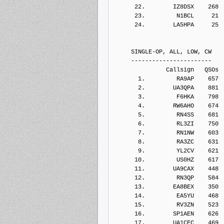
      22.        IZ8DSX    268
      23.         N1BCL     21
      24.        LA5HPA     25
     SINGLE-OP, ALL, LOW, CW
     -----------------------
               Callsign   QSOs 
       1.         RA9AP    657
       2.        UA3QPA    881
       3.         F6HKA    798
       4.        RW6AHO    674
       5.         RN4SS    681
       6.         RL3ZI    750
       7.         RN1NW    603
       8.         RA3ZC    631
       9.         YL2CV    621
      10.         US0HZ    617
      11.        UA9CAX    448
      12.         RN3QP    584
      13.        EA8BEX    350
      14.         EA5YU    468
      15.         RV3ZN    523
      16.        SP1AEN    626
      17.        UA1CEC    469