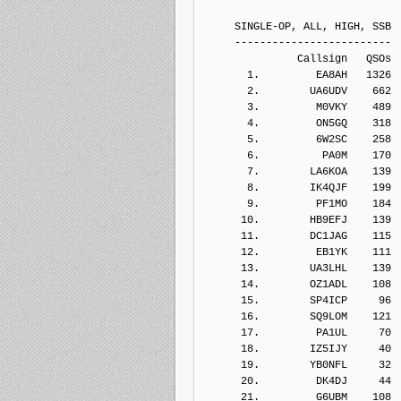
     SINGLE-OP, ALL, HIGH, SSB
     -------------------------
               Callsign   QSOs 
       1.         EA8AH   1326
       2.        UA6UDV    662
       3.         M0VKY    489
       4.         ON5GQ    318
       5.         6W2SC    258
       6.          PA0M    170
       7.        LA6KOA    139
       8.        IK4QJF    199
       9.         PF1MO    184
      10.        HB9EFJ    139
      11.        DC1JAG    115
      12.         EB1YK    111
      13.        UA3LHL    139
      14.        OZ1ADL    108
      15.        SP4ICP     96
      16.        SQ9LOM    121
      17.         PA1UL     70
      18.        IZ5IJY     40
      19.        YB0NFL     32
      20.         DK4DJ     44
      21.         G6UBM    108