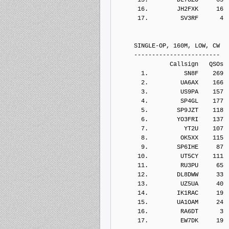
      16.        JH2FXK     16
      17.         SV3RF      4
     SINGLE-OP, 160M, LOW, CW
     ------------------------
               Callsign   QSOs 
       1.          SN8F    269
       2.         UA6AX    166
       3.         US9PA    157
       4.         SP4GL    177
       5.        SP9JZT    118
       6.        YO3FRI    137
       7.          YT2U    107
       8.         OK5XX    115
       9.        SP6IHE     87
      10.         UT5CY    111
      11.         RU3PU     65
      12.        DL8DWW     33
      13.         UZ5UA     40
      14.        IK1RAC     19
      15.        UA1OAM     24
      16.         RA6DT      3
      17.         EW7DK     19