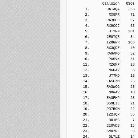
               Callsign   QSOs 
       1.        UA1AQA    253
       2.         RX9FR     71
       3.        RA3DGH     97
       4.        RX9CCJ     63
       5.         UT3RN    201
       6.        2E0TQR     34
       7.        IZ8GNR    106
       8.        RX3QDF     40
       9.        RA9AMO     52
      10.         PA5VK     31
      11.         RZ6MP     28
      12.         M6UAV      8
      13.         UT7MD     15
      14.        EA5CZM     23
      15.        RA3WCG     25
      16.         N8WAV     10
      17.        EA3FHP     25
      18.        S59EIJ     21
      19.        PD7ROM     22
      20.        IZ2JQP     55
      21.         DU1EG      7
      22.        2E0VDS     13
      23.        SM0YRJ      9
      24.         DL7LZ     14