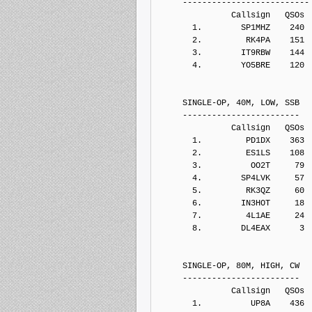
     --------------------------
               Callsign   QSOs 
       1.        SP1MHZ    240
       2.         RK4PA    151
       3.        IT9RBW    144
       4.        YO5BRE    120
     SINGLE-OP, 40M, LOW, SSB
     ------------------------
               Callsign   QSOs 
       1.         PD1DX    363
       2.         ES1LS    108
       3.          OO2T     79
       4.        SP4LVK     57
       5.         RK3QZ     60
       6.        IN3HOT     18
       7.         4L1AE     24
       8.        DL4EAX      3
     SINGLE-OP, 80M, HIGH, CW
     ------------------------
               Callsign   QSOs 
       1.          UP8A    436