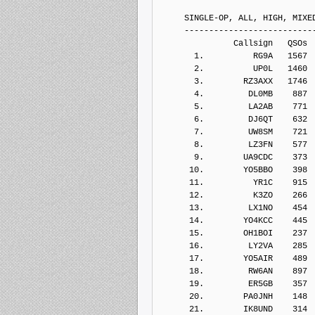
     SINGLE-OP, ALL, HIGH, MIXE
     --------------------------
               Callsign   QSOs 
       1.          RG9A   1567
       2.          UP0L   1460
       3.        RZ3AXX   1746
       4.         DL0MB    887
       5.         LA2AB    771
       6.         DJ6QT    632
       7.         UW8SM    721
       8.         LZ3FN    577
       9.        UA9CDC    373
      10.        YO5BBO    398
      11.          YR1C    915
      12.          K3ZO    266
      13.         LX1NO    454
      14.        YO4KCC    445
      15.        OH1BOI    237
      16.         LY2VA    285
      17.        YO5AIR    489
      18.         RW6AN    897
      19.         ER5GB    357
      20.        PA0JNH    148
      21.        IK8UND    314