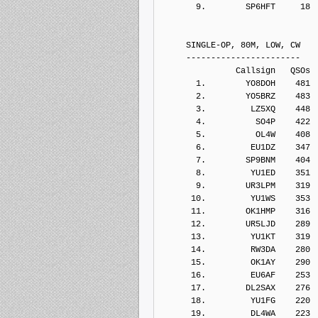
       9.        SP6HFT     18
     SINGLE-OP, 80M, LOW, CW
     -----------------------
               Callsign   QSOs 
       1.        YO8DOH    481
       2.        YO5BRZ    483
       3.         LZ5XQ    448
       4.          SO4P    422
       5.          OL4W    408
       6.         EU1DZ    347
       7.        SP9BNM    404
       8.         YU1ED    351
       9.        UR3LPM    319
      10.         YU1WS    353
      11.        OK1HMP    316
      12.        UR5LJD    289
      13.         YU1KT    319
      14.         RW3DA    280
      15.         OK1AY    290
      16.         EU6AF    253
      17.        DL2SAX    276
      18.         YU1FG    220
      19.         DL4WA    223