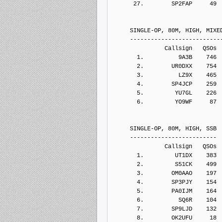
      27.        SP2FAP     49
     SINGLE-OP, 80M, HIGH, MIXE
     --------------------------
               Callsign   QSOs 
       1.          9A3B    746
       2.        UR0DXX    754
       3.          LZ9X    465
       4.        SP4JCP    259
       5.         YU7GL    226
       6.         YO9WF     87
     SINGLE-OP, 80M, HIGH, SSB
     -------------------------
               Callsign   QSOs 
       1.         UT1DX    383
       2.         S51CK    499
       3.        OM0AAO    197
       4.        SP3PJY    154
       5.        PA0IJM    164
       6.          SQ6R    104
       7.        SP9LJD    132
       8.        OK2UFU     18