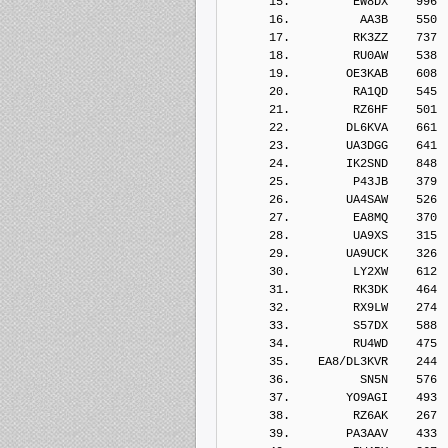
      15.         EW8DX    996
      16.          AA3B    550
      17.         RK3ZZ    737
      18.         RU0AW    538
      19.        OE3KAB    608
      20.         RA1QD    545
      21.         RZ6HF    501
      22.        DL6KVA    661
      23.        UA3DGG    641
      24.        IK2SND    848
      25.         P43JB    379
      26.        UA4SAW    526
      27.         EA8MQ    370
      28.         UA9XS    315
      29.        UA9UCK    326
      30.         LY2XW    612
      31.         RK3DK    464
      32.         RX9LW    274
      33.         S57DX    588
      34.         RU4WD    475
      35.    EA8/DL3KVR    244
      36.          SN5N    576
      37.        YO9AGI    493
      38.         RZ6AK    267
      39.        PA3AAV    433