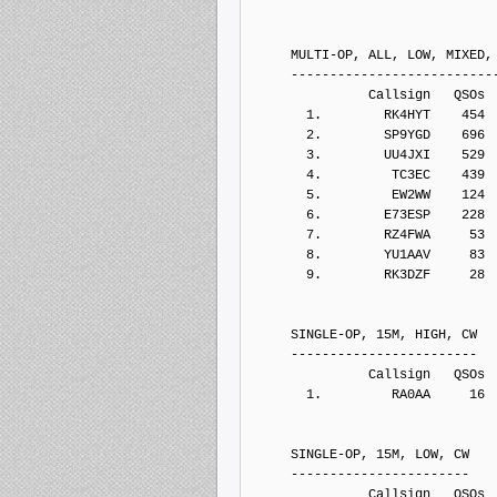
     MULTI-OP, ALL, LOW, MIXED,
     --------------------------
               Callsign   QSOs 
       1.        RK4HYT    454
       2.        SP9YGD    696
       3.        UU4JXI    529
       4.         TC3EC    439
       5.         EW2WW    124
       6.        E73ESP    228
       7.        RZ4FWA     53
       8.        YU1AAV     83
       9.        RK3DZF     28
     SINGLE-OP, 15M, HIGH, CW
     ------------------------
               Callsign   QSOs 
       1.         RA0AA     16
     SINGLE-OP, 15M, LOW, CW
     -----------------------
               Callsign   QSOs 