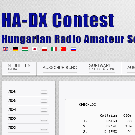
NEUHEITEN
SOFTWARE
AUSSCHREIBUNG
AU
HA-DX
UNTERSTÜTZUNG
2026
2025
     CHECKLOG
2024
     --------
               Callsign   QSOs 
2022
       1.         DK1KH    283
       2.         DK4WF    139
2023
       3.        DL1FMG     94