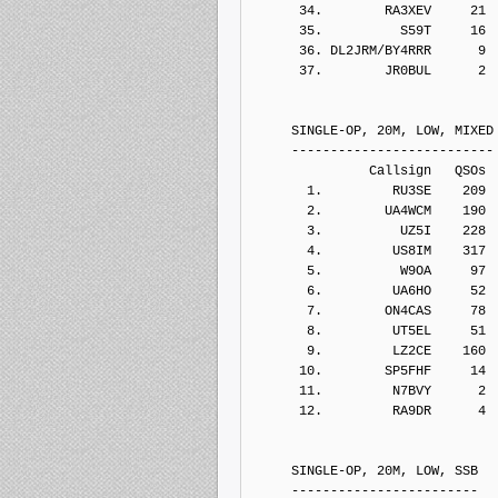
      34.        RA3XEV     21
      35.          S59T     16
      36. DL2JRM/BY4RRR      9
      37.        JR0BUL      2
     SINGLE-OP, 20M, LOW, MIXED
     --------------------------
               Callsign   QSOs 
       1.         RU3SE    209
       2.        UA4WCM    190
       3.          UZ5I    228
       4.         US8IM    317
       5.          W9OA     97
       6.         UA6HO     52
       7.        ON4CAS     78
       8.         UT5EL     51
       9.         LZ2CE    160
      10.        SP5FHF     14
      11.         N7BVY      2
      12.         RA9DR      4
     SINGLE-OP, 20M, LOW, SSB
     ------------------------