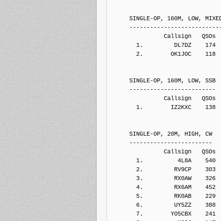
     SINGLE-OP, 160M, LOW, MIXE
     --------------------------
               Callsign   QSOs 
       1.         DL7DZ    174
       2.        OK1JOC    118
     SINGLE-OP, 160M, LOW, SSB
     -------------------------
               Callsign   QSOs 
       1.        IZ2KXC    138
     SINGLE-OP, 20M, HIGH, CW
     ------------------------
               Callsign   QSOs 
       1.          4L8A    540
       2.         RV9CP    303
       3.         RX0AW    326
       4.         RX6AM    452
       5.         RK0AB    229
       6.         UY5ZZ    388
       7.        YO5CBX    241