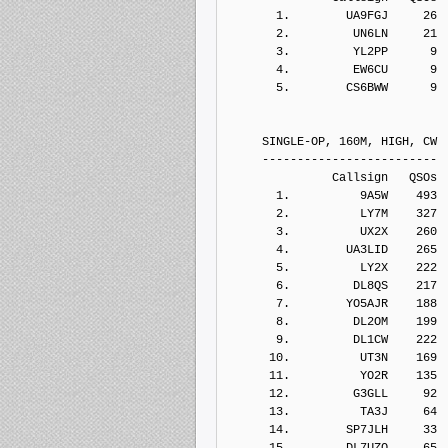
       1.        UA9FGJ     26
       2.         UN6LN     21
       3.         YL2PP      9
       4.         EW6CU      9
       5.        CS6BWW      9
     SINGLE-OP, 160M, HIGH, CW
     -------------------------
               Callsign   QSOs 
       1.          9A5W    493
       2.          LY7M    327
       3.          UX2X    260
       4.        UA3LID    265
       5.          LY2X    222
       6.         DL8QS    217
       7.        YO5AJR    188
       8.         DL2OM    199
       9.         DL1CW    222
      10.          UT3N    169
      11.          YO2R    135
      12.         G3GLL     92
      13.          TA3J     64
      14.        SP7JLH     33
      15.        DL7UZO     65