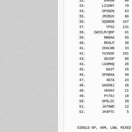
      32.         G4OGB     66
      33.        LZ1DNY     79
      34.        SP5NZN     63
      35.        JM2RUV     66
      36.        SQ9BDN    107
      37.          YP5Z    131
      38.    IW3ILM/QRP     61
      39.         RW0AA     55
      40.         RK6LP     36
      41.        IK0LNN     33
      42.        YU1NSK    101
      43.         OK2OP     86
      44.        LU4MHQ     26
      45.          DA3T     25
      46.        SP6BAA     40
      47.          4O7A     24
      48.        UA9XBJ     26
      48.         VK8AV     21
      49.         PY7OJ     18
      50.        SP8LZC     28
      51.        JA7OWD     12
      52.        JH3PTC      5
     SINGLE-OP, 40M, LOW, MIXED