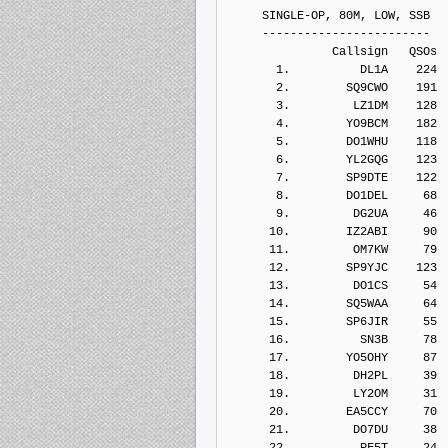
     SINGLE-OP, 80M, LOW, SSB
     ------------------------
               Callsign   QSOs 
       1.          DL1A    224
       2.        SQ9CWO    191
       3.         LZ1DM    128
       4.        YO9BCM    182
       5.        DO1WHU    118
       6.        YL2GQG    123
       7.        SP9DTE    122
       8.        DO1DEL     68
       9.         DG2UA     46
      10.        IZ2ABI     90
      11.         OM7KW     79
      12.        SP9YJC    123
      13.         DO1CS     54
      14.        SQ5WAA     64
      15.        SP6JIR     55
      16.          SN3B     78
      17.        YO5OHY     87
      18.         DH2PL     39
      19.         LY2OM     31
      20.        EA5CCY     70
      21.         DO7DU     38
      22.          PF5T     24