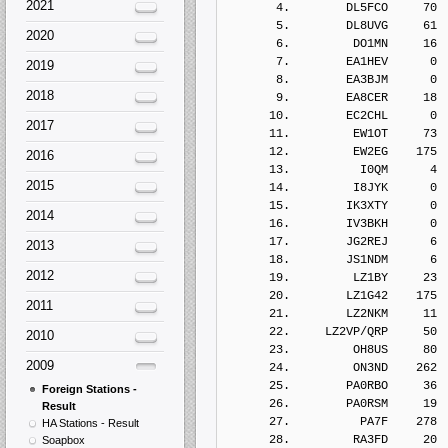
2021
       4.        DL5FCO     70
       5.        DL8UVG     61
2020
       6.         DO1MN     16
       7.        EA1HEV      0
2019
       8.        EA3BJM      0
2018
       9.        EA8CER     18
      10.        EC2CHL      0
2017
      11.         EW1OT     73
      12.         EW2EG    175
2016
      13.          I0QM      4
2015
      14.         I8JYK      0
      15.        IK3XTY      0
2014
      16.        IV3BKH      0
      17.        JG2REJ      6
2013
      18.        JS1NDM      6
2012
      19.         LZ1BY     23
      20.        LZ1G42    175
2011
      21.        LZ2NKM     11
      22.     LZ2VP/QRP     50
2010
      23.         OH8US     80
2009
      24.         ON3ND    262
      25.        PA0RBO     36
Foreign Stations -
      26.        PA0RSM     19
Result
      27.          PA7F    278
HA Stations - Result
      28.         RA3FD     20
Soapbox