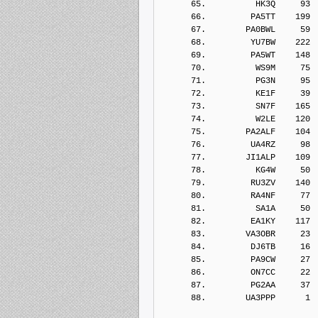
      65.          HK3Q     93
      66.         PA5TT    199
      67.        PA0BWL     59
      68.         YU7BW    222
      69.         PA5WT    148
      70.          WS9M     75
      71.          PG3N     95
      72.          KE1F     39
      73.          SN7F    165
      74.          W2LE    120
      75.        PA2ALF    104
      76.         UA4RZ     98
      77.        JI1ALP    109
      78.          KG4W     50
      79.         RU3ZV    140
      80.         RA4NF     77
      81.          SA1A     50
      82.         EA1KY    117
      83.        VA3OBR     23
      84.         DJ6TB     16
      85.         PA9CW     27
      86.         ON7CC     22
      87.         PG2AA     37
      88.        UA3PPP      1