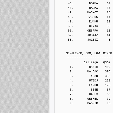
      45.         DB7MA     67
      46.         RA9MX     54
      47.        UA3YCX     18
      48.        IZ5GRS     14
      49.         RU4HU     22
      50.         UT7XX     30
      51.        OE8PPQ     13
      52.        JR3AAZ     14
      53.        JA1BJI      3
     SINGLE-OP, 80M, LOW, MIXED
     --------------------------
               Callsign   QSOs 
       1.         RK3IM    450
       2.        UA4AAC    370
       3.          YR8D    358
       4.         UT5DJ    229
       5.         LY2OO    128
       6.          SE5E     87
       7.         UA3FX     69
       8.        UR5FEL     79
       9.        PA0MIR     96