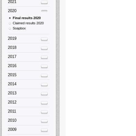
2021
2020
Final results 2020
Claimed results 2020
Soapbox
2019
2018
2017
2016
2015
2014
2013
2012
2011
2010
2009