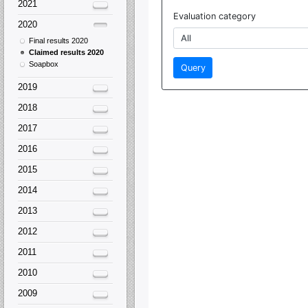
2021
2020
Final results 2020
Claimed results 2020
Soapbox
2019
2018
2017
2016
2015
2014
2013
2012
2011
2010
2009