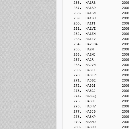
    256.  HA1RS             200
    257.  HA1SD             200
    258.  HA1SN             200
    259.  HA1SU             200
    260.  HA1TI             200
    261.  HA1VE             200
    262.  HA1ZH             200
    263.  HA1ZV             200
    264.  HA2EOA            200
    265.  HA2M              200
    266.  HA2MJ             200
    267.  HA2R              200
    268.  HA2VH             200
    269.  HA3FL             200
    270.  HA3FRE            200
    271.  HA3GE             200
    272.  HA3GI             200
    273.  HA3GJ             200
    274.  HA3GQ             200
    275.  HA3HE             200
    276.  HA3HV             200
    277.  HA3JB             200
    278.  HA3KP             200
    279.  HA3MU             200
    280.  HA3OD             200