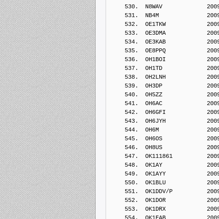
    530.  N8WAV             200
    531.  NB4M              200
    532.  OE1TKW            200
    533.  OE3DMA            200
    534.  OE3KAB            200
    535.  OE8PPQ            200
    536.  OH1BOI            200
    537.  OH1TD             200
    538.  OH2LNH            200
    539.  OH3DP             200
    540.  OH5ZZ             200
    541.  OH6AC             200
    542.  OH6GFI            200
    543.  OH6JYH            200
    544.  OH6M              200
    545.  OH6OS             200
    546.  OH8US             200
    547.  OK111861          200
    548.  OK1AY             200
    549.  OK1AYY            200
    550.  OK1BLU            200
    551.  OK1DDV/P          200
    552.  OK1DOR            200
    553.  OK1DRX            200
    554.  OK1FAB            200