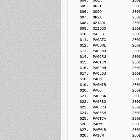
    604.  OO0A              200
    605.  OO2T              200
    606.  OO9O              200
    607.  OR2A              200
    608.  OZ1ADL            200
    609.  OZ1DGQ            200
    610.  P43JB             200
    611.  PA0ATG            200
    612.  PA0BWL            200
    613.  PA0EMO            200
    614.  PA0GRU            200
    615.  PA0IJM            200
    616.  PA0JNH            200
    617.  PA0LOU            200
    618.  PA0M              200
    619.  PA0MIR            200
    620.  PA0O              200
    621.  PA0RBA            200
    622.  PA0RBO            200
    623.  PA0RRU            200
    624.  PA0RSM            200
    625.  PA0TCA            200
    626.  PA0WKI            200
    627.  PA0WLB            200
    628.  PA1CM             200