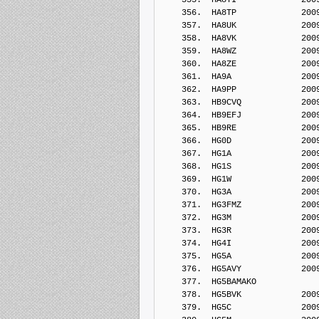
    356.  HA8TP             200
    357.  HA8UK             200
    358.  HA8VK             200
    359.  HA8WZ             200
    360.  HA8ZE             200
    361.  HA9A              200
    362.  HA9PP             200
    363.  HB9CVQ            200
    364.  HB9EFJ            200
    365.  HB9RE             200
    366.  HG0D              200
    367.  HG1A              200
    368.  HG1S              200
    369.  HG1W              200
    370.  HG3A              200
    371.  HG3FMZ            200
    372.  HG3M              200
    373.  HG3R              200
    374.  HG4I              200
    375.  HG5A              200
    376.  HG5AVY            200
    377.  HG5BAMAKO         
    378.  HG5BVK            200
    379.  HG5C              200