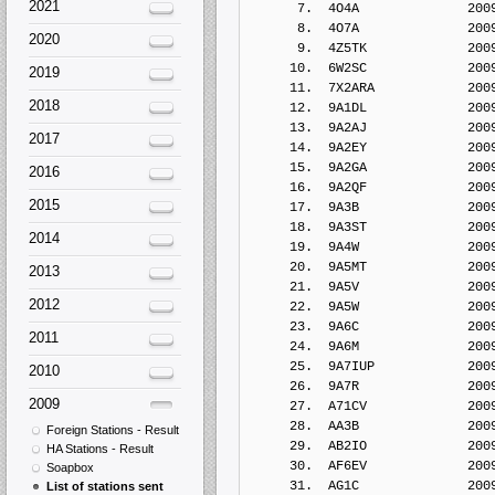
2021
      7.  4O4A              200
      8.  4O7A              200
2020
      9.  4Z5TK             200
     10.  6W2SC             200
2019
     11.  7X2ARA            200
2018
     12.  9A1DL             200
     13.  9A2AJ             200
2017
     14.  9A2EY             200
     15.  9A2GA             200
2016
     16.  9A2QF             200
2015
     17.  9A3B              200
     18.  9A3ST             200
2014
     19.  9A4W              200
     20.  9A5MT             200
2013
     21.  9A5V              200
2012
     22.  9A5W              200
     23.  9A6C              200
2011
     24.  9A6M              200
     25.  9A7IUP            200
2010
     26.  9A7R              200
2009
     27.  A71CV             200
     28.  AA3B              200
Foreign Stations - Result
     29.  AB2IO             200
HA Stations - Result
     30.  AF6EV             200
Soapbox
     31.  AG1C              200
List of stations sent