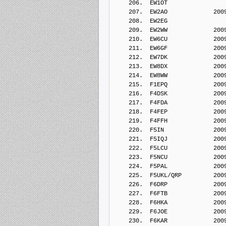
    206.  EW1OT             
    207.  EW2AO             200
    208.  EW2EG             
    209.  EW2WW             200
    210.  EW6CU             200
    211.  EW6GF             200
    212.  EW7DK             200
    213.  EW8DX             200
    214.  EW8WW             200
    215.  F1EPQ             200
    216.  F4DSK             200
    217.  F4FDA             200
    218.  F4FEP             200
    219.  F4FFH             200
    220.  F5IN              200
    221.  F5IQJ             200
    222.  F5LCU             200
    223.  F5NCU             200
    224.  F5PAL             200
    225.  F5UKL/QRP         200
    226.  F6DRP             200
    227.  F6FTB             200
    228.  F6HKA             200
    229.  F6JOE             200
    230.  F6KAR             200