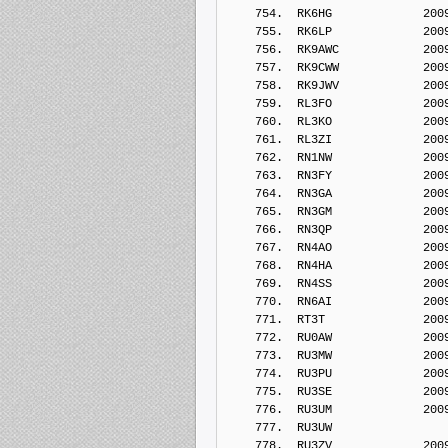
    754.  RK6HG             200
    755.  RK6LP             200
    756.  RK9AWC            200
    757.  RK9CWW            200
    758.  RK9JWV            200
    759.  RL3FO             200
    760.  RL3KO             200
    761.  RL3ZI             200
    762.  RN1NW             200
    763.  RN3FY             200
    764.  RN3GA             200
    765.  RN3GM             200
    766.  RN3QP             200
    767.  RN4AO             200
    768.  RN4HA             200
    769.  RN4SS             200
    770.  RN6AI             200
    771.  RT3T              200
    772.  RU0AW             200
    773.  RU3MW             200
    774.  RU3PU             200
    775.  RU3SE             200
    776.  RU3UM             200
    777.  RU3UW             
    778.  RU3ZV             200