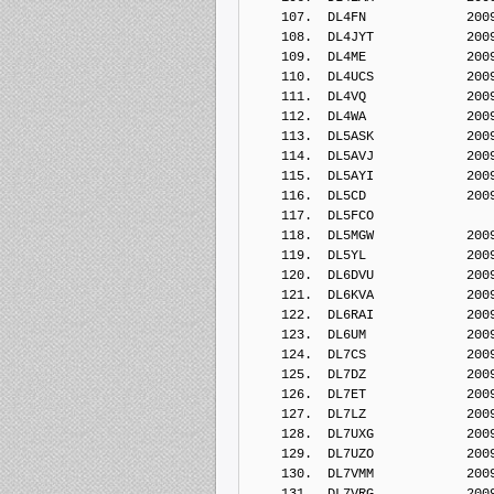
    107.  DL4FN             200
    108.  DL4JYT            200
    109.  DL4ME             200
    110.  DL4UCS            200
    111.  DL4VQ             200
    112.  DL4WA             200
    113.  DL5ASK            200
    114.  DL5AVJ            200
    115.  DL5AYI            200
    116.  DL5CD             200
    117.  DL5FCO            
    118.  DL5MGW            200
    119.  DL5YL             200
    120.  DL6DVU            200
    121.  DL6KVA            200
    122.  DL6RAI            200
    123.  DL6UM             200
    124.  DL7CS             200
    125.  DL7DZ             200
    126.  DL7ET             200
    127.  DL7LZ             200
    128.  DL7UXG            200
    129.  DL7UZO            200
    130.  DL7VMM            200
    131.  DL7VRG            200