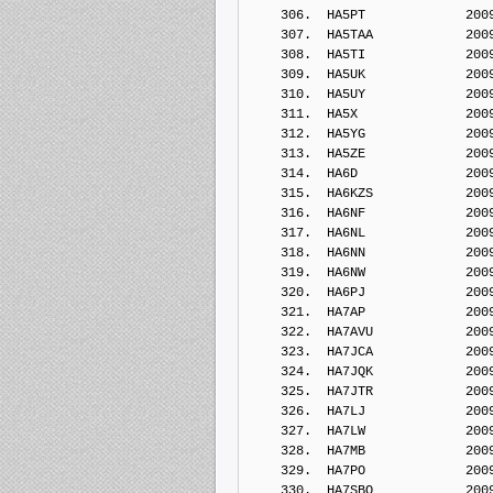
    306.  HA5PT             200
    307.  HA5TAA            200
    308.  HA5TI             200
    309.  HA5UK             200
    310.  HA5UY             200
    311.  HA5X              200
    312.  HA5YG             200
    313.  HA5ZE             200
    314.  HA6D              200
    315.  HA6KZS            200
    316.  HA6NF             200
    317.  HA6NL             200
    318.  HA6NN             200
    319.  HA6NW             200
    320.  HA6PJ             200
    321.  HA7AP             200
    322.  HA7AVU            200
    323.  HA7JCA            200
    324.  HA7JQK            200
    325.  HA7JTR            200
    326.  HA7LJ             200
    327.  HA7LW             200
    328.  HA7MB             200
    329.  HA7PO             200
    330.  HA7SBQ            200