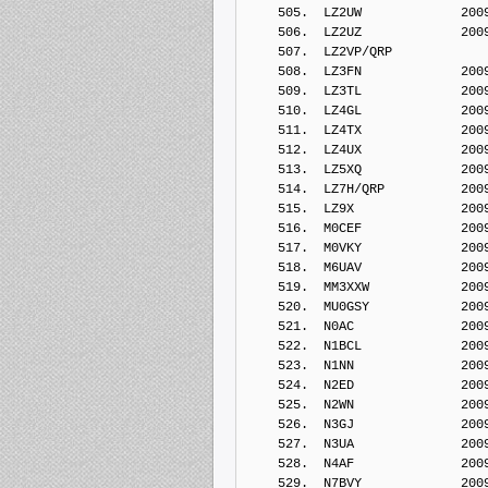
    505.  LZ2UW             200
    506.  LZ2UZ             200
    507.  LZ2VP/QRP         
    508.  LZ3FN             200
    509.  LZ3TL             200
    510.  LZ4GL             200
    511.  LZ4TX             200
    512.  LZ4UX             200
    513.  LZ5XQ             200
    514.  LZ7H/QRP          200
    515.  LZ9X              200
    516.  M0CEF             200
    517.  M0VKY             200
    518.  M6UAV             200
    519.  MM3XXW            200
    520.  MU0GSY            200
    521.  N0AC              200
    522.  N1BCL             200
    523.  N1NN              200
    524.  N2ED              200
    525.  N2WN              200
    526.  N3GJ              200
    527.  N3UA              200
    528.  N4AF              200
    529.  N7BVY             200