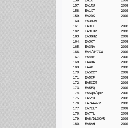
    156.  EA1KY             200
    157.  EA1RU             200
    158.  EA1XT             200
    159.  EA2DK             200
    160.  EA3BJM            
    161.  EA3FF             200
    162.  EA3FHP            200
    163.  EA3GHZ            200
    164.  EA3KT             200
    165.  EA3NA             200
    166.  EA4/UY7CW         200
    167.  EA4BF             200
    168.  EA4OA             200
    169.  EA4XT             200
    170.  EA5CCY            200
    171.  EA5CP             200
    172.  EA5CZM            200
    173.  EA5FQ             200
    174.  EA5QB/QRP         200
    175.  EA5YU             200
    176.  EA7AAW/P          200
    177.  EA7ELY            200
    178.  EA7TL             200
    179.  EA8/DL3KVR        200
    180.  EA8AH             200