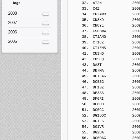
logs
     32.  AI2N              200
     33.  C4Z               200
2008
     34.  CG2AWR            200
     35.  CN8KD             200
2007
     36.  CN8YE             200
     37.  CS6BWW            200
2006
     38.  CT1ANO            200
2005
     39.  CT1CZT            200
     40.  CT1FMS            200
     41.  CU3HQ             200
     42.  CU5CQ             200
     43.  DA3T              200
     44.  DB7MA             200
     45.  DC1JAG            200
     46.  DC8SG             200
     47.  DF1SZ             200
     48.  DF3SS             200
     49.  DF6RI             200
     50.  DF8UO             200
     51.  DG0CC             200
     52.  DG1BQC            200
     53.  DG1LS             200
     54.  DG1VR             200
     55.  DG2UA             200
     56.  DG6OAG            200