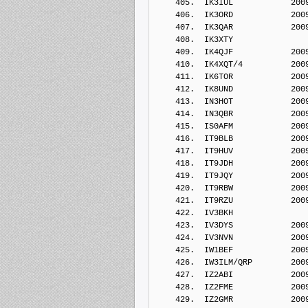
    405.  IK3IUL            200
    406.  IK3ORD            200
    407.  IK3QAR            200
    408.  IK3XTY            
    409.  IK4QJF            200
    410.  IK4XQT/4          200
    411.  IK6TOR            200
    412.  IK8UND            200
    413.  IN3HOT            200
    414.  IN3QBR            200
    415.  IS0AFM            200
    416.  IT9BLB            200
    417.  IT9HUV            200
    418.  IT9JDH            200
    419.  IT9JQY            200
    420.  IT9RBW            200
    421.  IT9RZU            200
    422.  IV3BKH            
    423.  IV3DYS            200
    424.  IV3NVN            200
    425.  IW1BEF            200
    426.  IW3ILM/QRP        200
    427.  IZ2ABI            200
    428.  IZ2FME            200
    429.  IZ2GMR            200