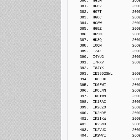
    380.  HG5M              200
    381.  HG6V              200
    382.  HG7T              200
    383.  HG8C              200
    384.  HG8W              200
    385.  HG8Z              200
    386.  HG9MET            200
    387.  HK3Q              200
    388.  I0QM              200
    389.  I2AZ              200
    390.  I4YUG             200
    391.  I7PXV             200
    392.  I8JYK             
    393.  IE3802SWL         200
    394.  IK0FUX            200
    395.  IK0FWI            200
    396.  IK0LNN            200
    397.  IK0TWN            200
    398.  IK1RAC            200
    399.  IK2CZQ            200
    400.  IK2HDF            200
    401.  IK2IKW            200
    402.  IK2SND            200
    403.  IK2VUC            200
    404.  IK2WYI            200