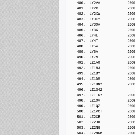
    480.  LY2VA             200
    481.  LY2X              200
    482.  LY2XW             200
    483.  LY3CY             200
    484.  LY3QA             200
    485.  LY3X              200
    486.  LY4L              200
    487.  LY4T              200
    488.  LY5W              200
    489.  LY6A              200
    490.  LY7M              200
    491.  LZ1AQ             200
    492.  LZ1BJ             200
    493.  LZ1BY             200
    494.  LZ1DM             200
    495.  LZ1DNY            200
    496.  LZ1G42            
    497.  LZ1IKY            200
    498.  LZ1QV             200
    499.  LZ1QZ             200
    500.  LZ1VCT            200
    501.  LZ2CE             200
    502.  LZ2JR             200
    503.  LZ2NG             200
    504.  LZ2NKM            200