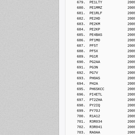
    679.  PE1LTY            200
    680.  PE1MMZ            200
    681.  PE1RLF            200
    682.  PE2HD             200
    683.  PE2KM             200
    684.  PE2KP             200
    685.  PE4BAS            200
    686.  PF1MO             200
    687.  PF5T              200
    688.  PF5X              200
    689.  PG1R              200
    690.  PG2AA             200
    691.  PG3N              200
    692.  PG7V              200
    693.  PH0AS             200
    694.  PH2A              200
    695.  PH6SKCC           200
    696.  PI4ETL            200
    697.  PT2ZHA            200
    698.  PY2IQ             200
    699.  PY7OJ             200
    700.  R1A12             200
    701.  R3R034            200
    702.  R3R041            200
    703.  RA0AA             200