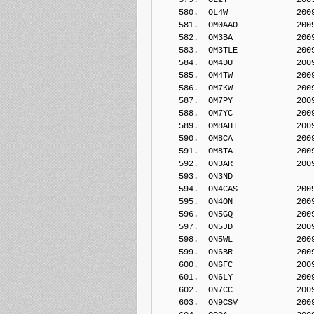
    580.  OL4W              200
    581.  OM0AAO            200
    582.  OM3BA             200
    583.  OM3TLE            200
    584.  OM4DU             200
    585.  OM4TW             200
    586.  OM7KW             200
    587.  OM7PY             200
    588.  OM7YC             200
    589.  OM8AHI            200
    590.  OM8CA             200
    591.  OM8TA             200
    592.  ON3AR             200
    593.  ON3ND             
    594.  ON4CAS            200
    595.  ON4ON             200
    596.  ON5GQ             200
    597.  ON5JD             200
    598.  ON5WL             200
    599.  ON6BR             200
    600.  ON6FC             200
    601.  ON6LY             200
    602.  ON7CC             200
    603.  ON9CSV            200