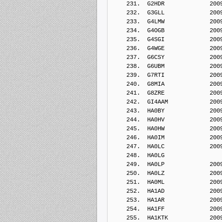
    231.  G2HDR             200
    232.  G3GLL             200
    233.  G4LMW             200
    234.  G4OGB             200
    235.  G4SGI             200
    236.  G4WGE             200
    237.  G6CSY             200
    238.  G6UBM             200
    239.  G7RTI             200
    240.  G8MIA             200
    241.  G8ZRE             200
    242.  GI4AAM            200
    243.  HA0BY             200
    244.  HA0HV             200
    245.  HA0HW             200
    246.  HA0IM             200
    247.  HA0LC             200
    248.  HA0LG             
    249.  HA0LP             200
    250.  HA0LZ             200
    251.  HA0ML             200
    252.  HA1AD             200
    253.  HA1AR             200
    254.  HA1FF             200
    255.  HA1KTK            200