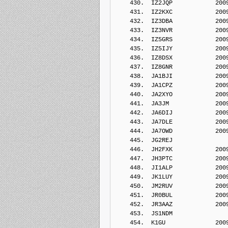
    430.  IZ2JQP            200
    431.  IZ2KXC            200
    432.  IZ3DBA            200
    433.  IZ3NVR            200
    434.  IZ5GRS            200
    435.  IZ5IJY            200
    436.  IZ8DSX            200
    437.  IZ8GNR            200
    438.  JA1BJI            200
    439.  JA1CPZ            200
    440.  JA2XYO            200
    441.  JA3JM             200
    442.  JA6DIJ            200
    443.  JA7DLE            200
    444.  JA7OWD            200
    445.  JG2REJ            
    446.  JH2FXK            200
    447.  JH3PTC            200
    448.  JI1ALP            200
    449.  JK1LUY            200
    450.  JM2RUV            200
    451.  JR0BUL            200
    452.  JR3AAZ            200
    453.  JS1NDM            
    454.  K1GU              200