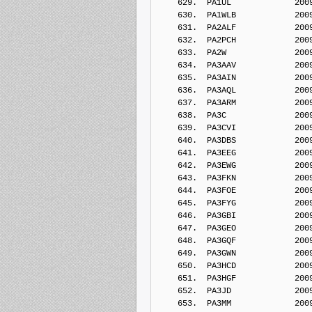
    629.  PA1UL             200
    630.  PA1WLB            200
    631.  PA2ALF            200
    632.  PA2PCH            200
    633.  PA2W              200
    634.  PA3AAV            200
    635.  PA3AIN            200
    636.  PA3AQL            200
    637.  PA3ARM            200
    638.  PA3C              200
    639.  PA3CVI            200
    640.  PA3DBS            200
    641.  PA3EEG            200
    642.  PA3EWG            200
    643.  PA3FKN            200
    644.  PA3FOE            200
    645.  PA3FYG            200
    646.  PA3GBI            200
    647.  PA3GEO            200
    648.  PA3GQF            200
    649.  PA3GWN            200
    650.  PA3HCD            200
    651.  PA3HGF            200
    652.  PA3JD             200
    653.  PA3MM             200