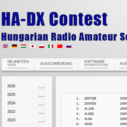
NEUHEITEN
SOFTWARE
AUSSCHREIBUNG
AU
HA-DX
UNTERSTÜTZUNG
2026
2025
      1.  2E0TQR            200
2024
      2.  2E0VDS            200
      3.  4L1AE             
2022
      4.  4L6QC             200
      5.  4L8A              200
2023
      6.  4O3A              200