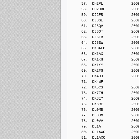
     57.  DH2PL             200
     58.  DH2URF            200
     59.  DJ2FR             200
     60.  DJ3GE             200
     61.  DJ5QV             200
     62.  DJ6QT             200
     63.  DJ6TB             200
     64.  DJ8EW             200
     65.  DK0ALC            200
     66.  DK1AX             200
     67.  DK1KH             200
     68.  DK1YY             200
     69.  DK2FG             200
     70.  DK4DJ             200
     71.  DK4WF             
     72.  DK5CS             200
     73.  DK7ZH             200
     74.  DK8EY             200
     75.  DK8RE             200
     76.  DL0MB             200
     77.  DL0UM             200
     78.  DL0VV             200
     79.  DL1A              200
     80.  DL1AWC            200
     81.  DL1AXC            200