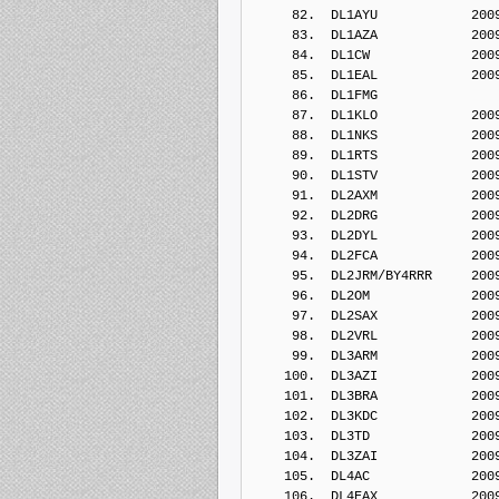
     82.  DL1AYU            200
     83.  DL1AZA            200
     84.  DL1CW             200
     85.  DL1EAL            200
     86.  DL1FMG            
     87.  DL1KLO            200
     88.  DL1NKS            200
     89.  DL1RTS            200
     90.  DL1STV            200
     91.  DL2AXM            200
     92.  DL2DRG            200
     93.  DL2DYL            200
     94.  DL2FCA            200
     95.  DL2JRM/BY4RRR     200
     96.  DL2OM             200
     97.  DL2SAX            200
     98.  DL2VRL            200
     99.  DL3ARM            200
    100.  DL3AZI            200
    101.  DL3BRA            200
    102.  DL3KDC            200
    103.  DL3TD             200
    104.  DL3ZAI            200
    105.  DL4AC             200
    106.  DL4EAX            200