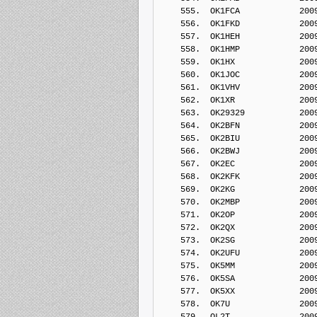
    555.  OK1FCA            200
    556.  OK1FKD            200
    557.  OK1HEH            200
    558.  OK1HMP            200
    559.  OK1HX             200
    560.  OK1JOC            200
    561.  OK1VHV            200
    562.  OK1XR             200
    563.  OK29329           200
    564.  OK2BFN            200
    565.  OK2BIU            200
    566.  OK2BWJ            200
    567.  OK2EC             200
    568.  OK2KFK            200
    569.  OK2KG             200
    570.  OK2MBP            200
    571.  OK2OP             200
    572.  OK2QX             200
    573.  OK2SG             200
    574.  OK2UFU            200
    575.  OK5MM             200
    576.  OK5SA             200
    577.  OK5XX             200
    578.  OK7U              200
    579.  OL2T              200