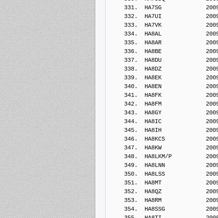
    331.  HA7SG             200
    332.  HA7UI             200
    333.  HA7VK             200
    334.  HA8AL             200
    335.  HA8AR             200
    336.  HA8BE             200
    337.  HA8DU             200
    338.  HA8DZ             200
    339.  HA8EK             200
    340.  HA8EN             200
    341.  HA8FK             200
    342.  HA8FM             200
    343.  HA8GY             200
    344.  HA8IC             200
    345.  HA8IH             200
    346.  HA8KCS            200
    347.  HA8KW             200
    348.  HA8LKM/P          200
    349.  HA8LNN            200
    350.  HA8LSS            200
    351.  HA8MT             200
    352.  HA8QZ             200
    353.  HA8RM             200
    354.  HA8SSG            200
    355.  HA8TI             200