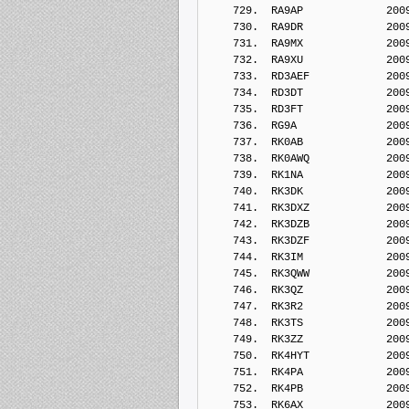
    729.  RA9AP             200
    730.  RA9DR             200
    731.  RA9MX             200
    732.  RA9XU             200
    733.  RD3AEF            200
    734.  RD3DT             200
    735.  RD3FT             200
    736.  RG9A              200
    737.  RK0AB             200
    738.  RK0AWQ            200
    739.  RK1NA             200
    740.  RK3DK             200
    741.  RK3DXZ            200
    742.  RK3DZB            200
    743.  RK3DZF            200
    744.  RK3IM             200
    745.  RK3QWW            200
    746.  RK3QZ             200
    747.  RK3R2             200
    748.  RK3TS             200
    749.  RK3ZZ             200
    750.  RK4HYT            200
    751.  RK4PA             200
    752.  RK4PB             200
    753.  RK6AX             200