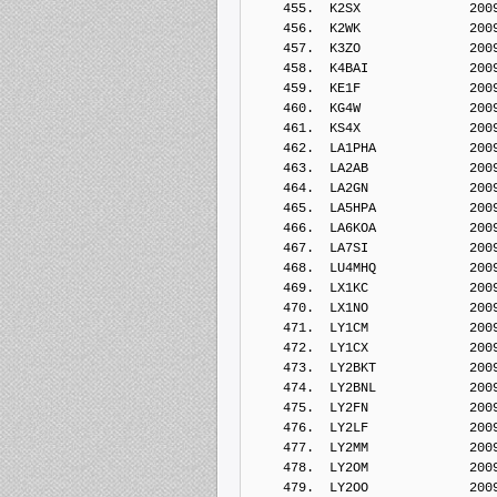
    455.  K2SX              200
    456.  K2WK              200
    457.  K3ZO              200
    458.  K4BAI             200
    459.  KE1F              200
    460.  KG4W              200
    461.  KS4X              200
    462.  LA1PHA            200
    463.  LA2AB             200
    464.  LA2GN             200
    465.  LA5HPA            200
    466.  LA6KOA            200
    467.  LA7SI             200
    468.  LU4MHQ            200
    469.  LX1KC             200
    470.  LX1NO             200
    471.  LY1CM             200
    472.  LY1CX             200
    473.  LY2BKT            200
    474.  LY2BNL            200
    475.  LY2FN             200
    476.  LY2LF             200
    477.  LY2MM             200
    478.  LY2OM             200
    479.  LY2OO             200