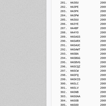
    281.  HA3OU             200
    282.  HA3PE             200
    283.  HA3PK             200
    284.  HA3PW             200
    285.  HA3UU             200
    286.  HA3YE             200
    287.  HA4BF             200
    288.  HA4YO             200
    289.  HA5AGS            200
    290.  HA5ARX            200
    291.  HA5AUC            200
    292.  HA5AWT            200
    293.  HA5BA             200
    294.  HA5BGG            200
    295.  HA5BVG            200
    296.  HA5CQZ            200
    297.  HA5CW             200
    298.  HA5FQ             200
    299.  HA5KID            200
    300.  HA5LC             200
    301.  HA5LV             200
    302.  HA5NB             200
    303.  HA5OAA            200
    304.  HA5OB             200
    305.  HA5OO             200