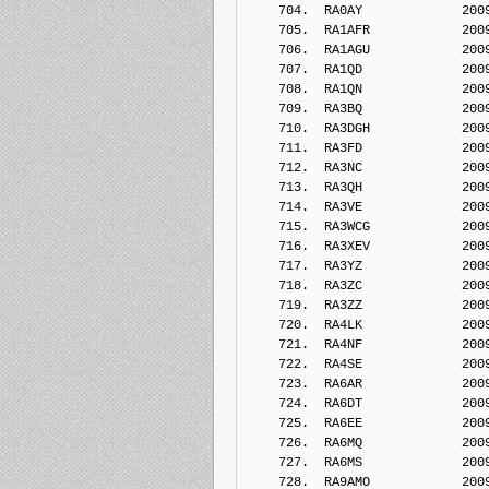
    704.  RA0AY             200
    705.  RA1AFR            200
    706.  RA1AGU            200
    707.  RA1QD             200
    708.  RA1QN             200
    709.  RA3BQ             200
    710.  RA3DGH            200
    711.  RA3FD             200
    712.  RA3NC             200
    713.  RA3QH             200
    714.  RA3VE             200
    715.  RA3WCG            200
    716.  RA3XEV            200
    717.  RA3YZ             200
    718.  RA3ZC             200
    719.  RA3ZZ             200
    720.  RA4LK             200
    721.  RA4NF             200
    722.  RA4SE             200
    723.  RA6AR             200
    724.  RA6DT             200
    725.  RA6EE             200
    726.  RA6MQ             200
    727.  RA6MS             200
    728.  RA9AMO            200