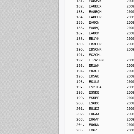
    181.  EA8AVK            200
    182.  EA8BEX            200
    183.  EA8BQM            200
    184.  EA8CER            200
    185.  EA8CN             200
    186.  EA8MQ             200
    187.  EA8OM             200
    188.  EB1YK             200
    189.  EB3EPR            200
    190.  EB5CNK            200
    191.  EC2CHL            
    192.  EI/W5GN           200
    193.  ER1WK             200
    194.  ER3CT             200
    195.  ER5GB             200
    196.  ES1LS             200
    197.  ES2IPA            200
    198.  ES5DB             200
    199.  ES5EP             200
    200.  ES6DO             200
    201.  EU1DZ             200
    202.  EU6AA             200
    203.  EU6AF             200
    204.  EU6NN             200
    205.  EV6Z              200