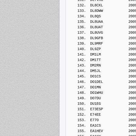
    132.  DL8CKL            200
    133.  DL8DWW            200
    134.  DL8QS             200
    135.  DL8UAA            200
    136.  DL8UAT            200
    137.  DL8UVG            200
    138.  DL9GFB            200
    139.  DL9MRF            200
    140.  DL9ZP             200
    141.  DM1LM             200
    142.  DM1TT             200
    143.  DM2RN             200
    144.  DM5JL             200
    145.  DO1CS             200
    146.  DO1DEL            200
    147.  DO1MN             200
    148.  DO1WHU            200
    149.  DO7DU             200
    150.  DU1EG             200
    151.  E73ESP            200
    152.  E74EE             200
    153.  E77O              200
    154.  EA1CS             200
    155.  EA1HEV            200