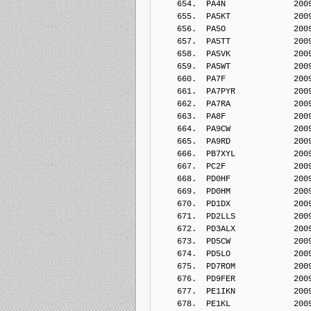
    654.  PA4N              200
    655.  PA5KT             200
    656.  PA5O              200
    657.  PA5TT             200
    658.  PA5VK             200
    659.  PA5WT             200
    660.  PA7F              200
    661.  PA7PYR            200
    662.  PA7RA             200
    663.  PA8F              200
    664.  PA9CW             200
    665.  PA9RD             200
    666.  PB7XYL            200
    667.  PC2F              200
    668.  PD0HF             200
    669.  PD0HM             200
    670.  PD1DX             200
    671.  PD2LLS            200
    672.  PD3ALX            200
    673.  PD5CW             200
    674.  PD5LO             200
    675.  PD7ROM            200
    676.  PD9FER            200
    677.  PE1IKN            200
    678.  PE1KL             200