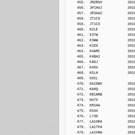
    455.  JM2RUV            201
    456.  JP1HUJ            201
    457.  JR3AAZ            201
    458.  JT1CO             201
    459.  JT1CS             201
    460.  K2LE              201
    461.  K3TW              201
    462.  K3WW              201
    463.  K3ZO              201
    464.  K4AMC             201
    465.  K4BAI             201
    466.  K4DJ              201
    467.  K4SV              201
    468.  K5LH              201
    469.  K9IL              
    470.  KA1DWX            201
    471.  KA8Q              201
    472.  KB1NRB            201
    473.  KO7X              201
    474.  KR2AA             201
    475.  KS4X              201
    476.  L73D              201
    477.  LA1ORA            201
    478.  LA1TPA            201
    479.  LA1VNA            201