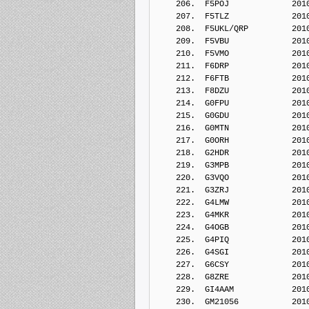
    206.  F5POJ             201
    207.  F5TLZ             201
    208.  F5UKL/QRP         201
    209.  F5VBU             201
    210.  F5VMO             201
    211.  F6DRP             201
    212.  F6FTB             201
    213.  F8DZU             201
    214.  G0FPU             201
    215.  G0GDU             201
    216.  G0MTN             201
    217.  G0ORH             201
    218.  G2HDR             201
    219.  G3MPB             201
    220.  G3VQO             201
    221.  G3ZRJ             201
    222.  G4LMW             201
    223.  G4MKR             201
    224.  G4OGB             201
    225.  G4PIQ             201
    226.  G4SGI             201
    227.  G6CSY             201
    228.  G8ZRE             201
    229.  GI4AAM            201
    230.  GM21056           201