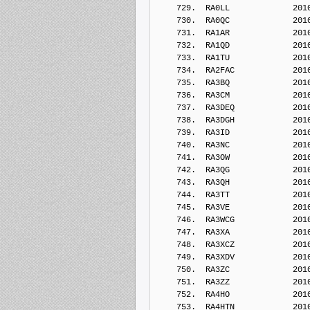
    729.  RA0LL             201
    730.  RA0QC             201
    731.  RA1AR             201
    732.  RA1QD             201
    733.  RA1TU             201
    734.  RA2FAC            201
    735.  RA3BQ             201
    736.  RA3CM             201
    737.  RA3DEQ            201
    738.  RA3DGH            201
    739.  RA3ID             201
    740.  RA3NC             201
    741.  RA3OW             201
    742.  RA3QG             201
    743.  RA3QH             201
    744.  RA3TT             201
    745.  RA3VE             201
    746.  RA3WCG            201
    747.  RA3XA             201
    748.  RA3XCZ            201
    749.  RA3XDV            201
    750.  RA3ZC             201
    751.  RA3ZZ             201
    752.  RA4HO             201
    753.  RA4HTN            201