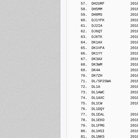
     57.  DH2URF            201
     58.  DH5MM             201
     59.  DH8MS             201
     60.  DJ1YFK            201
     61.  DJ2IA             201
     62.  DJ6QT             201
     63.  DJ6TK             201
     64.  DK1AX             201
     65.  DK1VFA            201
     66.  DK1YY             201
     67.  DK3AX             201
     68.  DK3WM             201
     69.  DK4A              201
     70.  DK7ZH             201
     71.  DL/SP2SWA         201
     72.  DL1A              201
     73.  DL1AWC            201
     74.  DL1AXC            201
     75.  DL1CW             201
     76.  DL1DQY            
     77.  DL1EAL            201
     78.  DL1EKO            201
     79.  DL1FMG            201
     80.  DL1HSI            201
     81.  DL1NKS            201