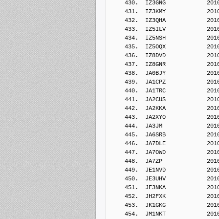
    430.  IZ3GNG            201
    431.  IZ3KMY            201
    432.  IZ3QHA            201
    433.  IZ5ILV            201
    434.  IZ5NSH            201
    435.  IZ5OQX            201
    436.  IZ8DVD            201
    437.  IZ8GNR            201
    438.  JA0BJY            201
    439.  JA1CPZ            201
    440.  JA1TRC            201
    441.  JA2CUS            201
    442.  JA2KKA            201
    443.  JA2XYO            201
    444.  JA3JM             201
    445.  JA6SRB            201
    446.  JA7DLE            201
    447.  JA7OWD            201
    448.  JA7ZP             201
    449.  JE1NVD            201
    450.  JE3UHV            201
    451.  JF3NKA            201
    452.  JH2FXK            201
    453.  JK1GKG            201
    454.  JM1NKT            201