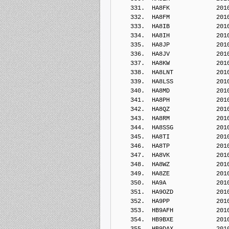
    331.  HA8FK             201
    332.  HA8FM             201
    333.  HA8IB             201
    334.  HA8IH             201
    335.  HA8JP             201
    336.  HA8JV             201
    337.  HA8KW             201
    338.  HA8LNT            201
    339.  HA8LSS            201
    340.  HA8MD             201
    341.  HA8PH             201
    342.  HA8QZ             201
    343.  HA8RM             201
    344.  HA8SSG            201
    345.  HA8TI             201
    346.  HA8TP             201
    347.  HA8VK             201
    348.  HA8WZ             201
    349.  HA8ZE             201
    350.  HA9A              201
    351.  HA9OZD            201
    352.  HA9PP             201
    353.  HB9AFH            201
    354.  HB9BXE            201
    355.  HB9DAX            201