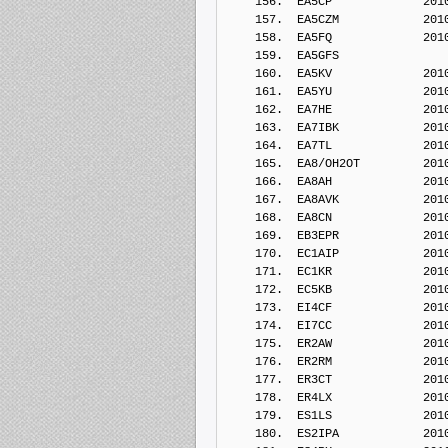
    156.  EA5CP             201
    157.  EA5CZM            201
    158.  EA5FQ             201
    159.  EA5GFS            
    160.  EA5KV             201
    161.  EA5YU             201
    162.  EA7HE             201
    163.  EA7IBK            201
    164.  EA7TL             201
    165.  EA8/OH2OT         201
    166.  EA8AH             201
    167.  EA8AVK            201
    168.  EA8CN             201
    169.  EB3EPR            201
    170.  EC1AIP            201
    171.  EC1KR             201
    172.  EC5KB             201
    173.  EI4CF             201
    174.  EI7CC             201
    175.  ER2AW             201
    176.  ER2RM             201
    177.  ER3CT             201
    178.  ER4LX             201
    179.  ES1LS             201
    180.  ES2IPA            201