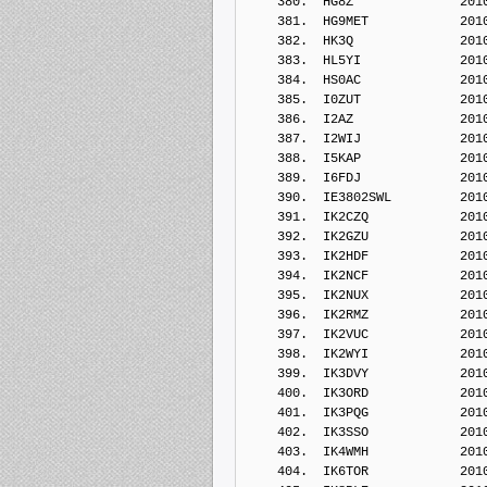
    380.  HG8Z              201
    381.  HG9MET            201
    382.  HK3Q              201
    383.  HL5YI             201
    384.  HS0AC             201
    385.  I0ZUT             201
    386.  I2AZ              201
    387.  I2WIJ             201
    388.  I5KAP             201
    389.  I6FDJ             201
    390.  IE3802SWL         201
    391.  IK2CZQ            201
    392.  IK2GZU            201
    393.  IK2HDF            201
    394.  IK2NCF            201
    395.  IK2NUX            201
    396.  IK2RMZ            201
    397.  IK2VUC            201
    398.  IK2WYI            201
    399.  IK3DVY            201
    400.  IK3ORD            201
    401.  IK3PQG            201
    402.  IK3SSO            201
    403.  IK4WMH            201
    404.  IK6TOR            201