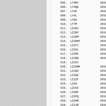
    505.  LY3BY             201
    506.  LY3QA             201
    507.  LY4K              201
    508.  LY4L              201
    509.  LY6A              201
    510.  LY7M              201
    511.  LZ1BJ             201
    512.  LZ1BY             201
    513.  LZ1DM             201
    514.  LZ1DNY            201
    515.  LZ1FJ             201
    516.  LZ1GL             201
    517.  LZ1MC             201
    518.  LZ1ND             201
    519.  LZ1OJ             
    520.  LZ1ONK            201
    521.  LZ1QV             201
    522.  LZ1QZ             201
    523.  LZ1ZF             201
    524.  LZ2A              201
    525.  LZ2CE             201
    526.  LZ2DF             201
    527.  LZ2FQ             201
    528.  LZ2HR             201
    529.  LZ2JR             201