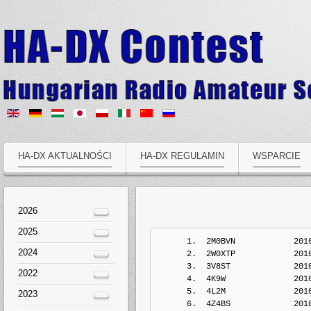
HA-DX AKTUALNOŚCI
HA-DX REGULAMIN
WSPARCIE
2026
2025
      1.  2M0BVN            2010-Jan-17  16:16:15  Europe/Prague

2024
      2.  2W0XTP            201
      3.  3V8ST             201
2022
      4.  4K9W              201
      5.  4L2M              201
2023
      6.  4Z4BS             201