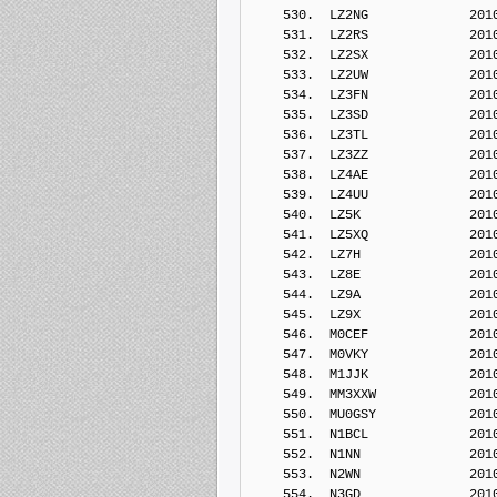
    530.  LZ2NG             201
    531.  LZ2RS             201
    532.  LZ2SX             201
    533.  LZ2UW             201
    534.  LZ3FN             201
    535.  LZ3SD             201
    536.  LZ3TL             201
    537.  LZ3ZZ             201
    538.  LZ4AE             201
    539.  LZ4UU             201
    540.  LZ5K              201
    541.  LZ5XQ             201
    542.  LZ7H              201
    543.  LZ8E              201
    544.  LZ9A              201
    545.  LZ9X              201
    546.  M0CEF             201
    547.  M0VKY             201
    548.  M1JJK             201
    549.  MM3XXW            201
    550.  MU0GSY            201
    551.  N1BCL             201
    552.  N1NN              201
    553.  N2WN              201
    554.  N3GD              201