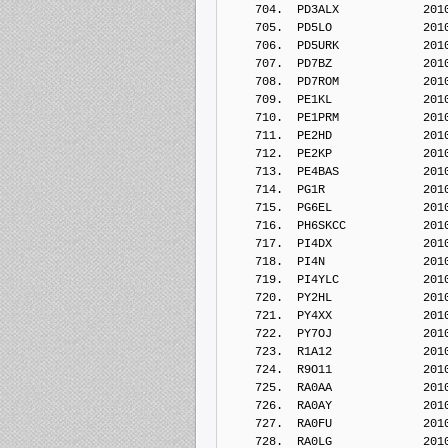
    704.  PD3ALX            201
    705.  PD5LO             201
    706.  PD5URK            201
    707.  PD7BZ             201
    708.  PD7ROM            201
    709.  PE1KL             201
    710.  PE1PRM            201
    711.  PE2HD             201
    712.  PE2KP             201
    713.  PE4BAS            201
    714.  PG1R              201
    715.  PG6EL             201
    716.  PH6SKCC           201
    717.  PI4DX             201
    718.  PI4N              201
    719.  PI4YLC            201
    720.  PY2HL             201
    721.  PY4XX             201
    722.  PY7OJ             201
    723.  R1A12             201
    724.  R9O11             201
    725.  RA0AA             201
    726.  RA0AY             201
    727.  RA0FU             201
    728.  RA0LG             201