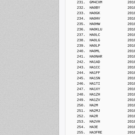
    231.  GM4CXM            201
    232.  HA0BY             201
    233.  HA0GK             201
    234.  HA0HV             201
    235.  HA0HW             201
    236.  HA0KLU            201
    237.  HA0LC             201
    238.  HA0LG             201
    239.  HA0LP             201
    240.  HA0ML             201
    241.  HA0NAR            201
    242.  HA1AD             201
    243.  HA1CC             201
    244.  HA1FF             201
    245.  HA1SN             201
    246.  HA1TI             201
    247.  HA1XY             201
    248.  HA1ZH             201
    249.  HA1ZV             201
    250.  HA2M              201
    251.  HA2MJ             201
    252.  HA2R              201
    253.  HA2VH             201
    254.  HA3E              201
    255.  HA3FRE            201