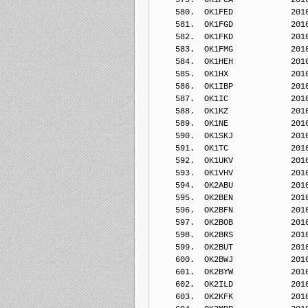
    580.  OK1FED            201
    581.  OK1FGD            201
    582.  OK1FKD            201
    583.  OK1FMG            201
    584.  OK1HEH            201
    585.  OK1HX             201
    586.  OK1IBP            201
    587.  OK1IC             201
    588.  OK1KZ             201
    589.  OK1NE             201
    590.  OK1SKJ            201
    591.  OK1TC             201
    592.  OK1UKV            201
    593.  OK1VHV            201
    594.  OK2ABU            201
    595.  OK2BEN            201
    596.  OK2BFN            201
    597.  OK2BOB            201
    598.  OK2BRS            201
    599.  OK2BUT            201
    600.  OK2BWJ            201
    601.  OK2BYW            201
    602.  OK2ILD            201
    603.  OK2KFK            201