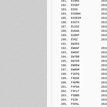
    181.  ES4RX             201
    182.  ES5EP             201
    183.  ES5G              201
    184.  ES5NHC            201
    185.  ES5RIM            201
    186.  ES6TX             201
    187.  EU1DZ             201
    188.  EU6AA             201
    189.  EU8KP             201
    190.  EV6Z              201
    191.  EW2EG             
    192.  EW6AF             201
    193.  EW6GF             201
    194.  EW7BR             201
    195.  EW7KR             201
    196.  EW8EW             201
    197.  EW8OM             201
    198.  F1EPQ             201
    199.  F4DSK             201
    200.  F4EMN             201
    201.  F4FDA             201
    202.  F4FLF             201
    203.  F5BBD             201
    204.  F5IN              201
    205.  F5PAL             201