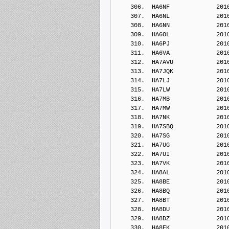
    306.  HA6NF             201
    307.  HA6NL             201
    308.  HA6NN             201
    309.  HA6OL             201
    310.  HA6PJ             201
    311.  HA6VA             201
    312.  HA7AVU            201
    313.  HA7JQK            201
    314.  HA7LJ             201
    315.  HA7LW             201
    316.  HA7MB             201
    317.  HA7MW             201
    318.  HA7NK             201
    319.  HA7SBQ            201
    320.  HA7SG             201
    321.  HA7UG             201
    322.  HA7UI             201
    323.  HA7VK             201
    324.  HA8AL             201
    325.  HA8BE             201
    326.  HA8BQ             201
    327.  HA8BT             201
    328.  HA8DU             201
    329.  HA8DZ             201
    330.  HA8EK             201