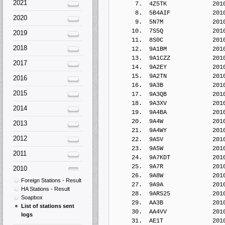
2021
      7.  4Z5TK             201
      8.  5B4AIF            201
2020
      9.  5N7M              201
     10.  7S5Q              201
2019
     11.  8S0C              201
2018
     12.  9A1BM             201
     13.  9A1CZZ            201
2017
     14.  9A2EY             201
     15.  9A2TN             201
2016
     16.  9A3B              201
2015
     17.  9A3QB             201
     18.  9A3XV             201
2014
     19.  9A4BA             201
     20.  9A4W              201
2013
     21.  9A4WY             201
2012
     22.  9A5V              201
     23.  9A5W              201
2011
     24.  9A7KDT            201
     25.  9A7R              201
2010
     26.  9A8W              201
Foreign Stations - Result
     27.  9A9A              201
HA Stations - Result
     28.  9ARS25            201
Soapbox
     29.  AA3B              201
List of stations sent
     30.  AA4VV             201
logs
     31.  AE1T              201