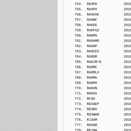
    754.  RA4PD             201
    755.  RA4PX             201
    756.  RA4UVK            201
    757.  RA4WC             201
    758.  RA6EE             201
    759.  RA6FUZ            201
    760.  RA6MS             201
    761.  RA9AMO            201
    762.  RA9AP             201
    763.  RA9CEX            201
    764.  RA9DR             201
    765.  RA9JR/9           201
    766.  RA9MC             201
    767.  RA9MLX            201
    768.  RA9MU             201
    769.  RA9MX             201
    770.  RA9UN             201
    771.  RA9XU             201
    772.  RC9O              201
    773.  RD3AEF            201
    774.  RD3BV             201
    775.  RD3WAR            201
    776.  RJ3AM             201
    777.  RK0AB             201
    778.  RK1NA             201