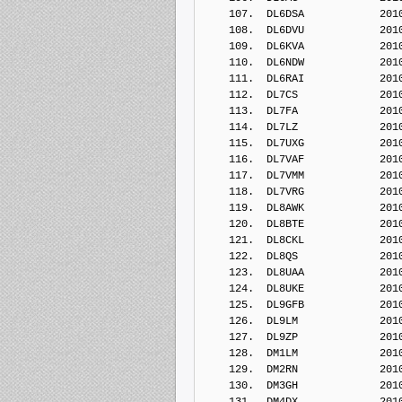
    107.  DL6DSA            201
    108.  DL6DVU            201
    109.  DL6KVA            201
    110.  DL6NDW            201
    111.  DL6RAI            201
    112.  DL7CS             201
    113.  DL7FA             201
    114.  DL7LZ             201
    115.  DL7UXG            201
    116.  DL7VAF            201
    117.  DL7VMM            201
    118.  DL7VRG            201
    119.  DL8AWK            201
    120.  DL8BTE            201
    121.  DL8CKL            201
    122.  DL8QS             201
    123.  DL8UAA            201
    124.  DL8UKE            201
    125.  DL9GFB            201
    126.  DL9LM             201
    127.  DL9ZP             201
    128.  DM1LM             201
    129.  DM2RN             201
    130.  DM3GH             201
    131.  DM4DX             201