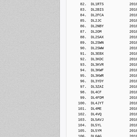
     82.  DL1RTS            201
     83.  DL2BIS            201
     84.  DL2FCA            201
     85.  DL2JC             201
     86.  DL2NBY            201
     87.  DL2OM             201
     88.  DL2SAX            201
     89.  DL2SWN            201
     90.  DL2SWW            201
     91.  DL3EBX            201
     92.  DL3KDC            201
     93.  DL3KVR            201
     94.  DL3KWF            201
     95.  DL3KWR            201
     96.  DL3YDY            201
     97.  DL3ZAI            201
     98.  DL4CF             201
     99.  DL4FDM            201
    100.  DL4JYT            201
    101.  DL4ME             201
    102.  DL4VQ             201
    103.  DL5AVJ            201
    104.  DL5YL             201
    105.  DL5YM             201
    106.  DL6AG             201