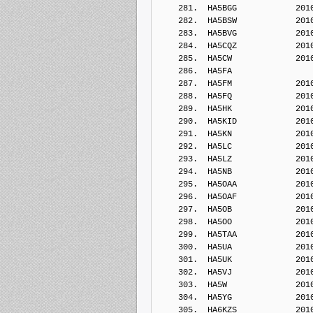
    281.  HA5BGG            201
    282.  HA5BSW            201
    283.  HA5BVG            201
    284.  HA5CQZ            201
    285.  HA5CW             201
    286.  HA5FA             
    287.  HA5FM             201
    288.  HA5FQ             201
    289.  HA5HK             201
    290.  HA5KID            201
    291.  HA5KN             201
    292.  HA5LC             201
    293.  HA5LZ             201
    294.  HA5NB             201
    295.  HA5OAA            201
    296.  HA5OAF            201
    297.  HA5OB             201
    298.  HA5OO             201
    299.  HA5TAA            201
    300.  HA5UA             201
    301.  HA5UK             201
    302.  HA5VJ             201
    303.  HA5W              201
    304.  HA5YG             201
    305.  HA6KZS            201