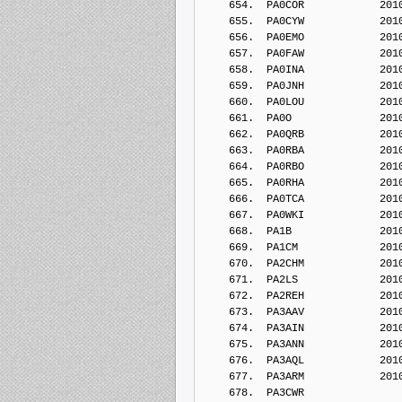
    654.  PA0COR            201
    655.  PA0CYW            201
    656.  PA0EMO            201
    657.  PA0FAW            201
    658.  PA0INA            201
    659.  PA0JNH            201
    660.  PA0LOU            201
    661.  PA0O              201
    662.  PA0QRB            201
    663.  PA0RBA            201
    664.  PA0RBO            201
    665.  PA0RHA            201
    666.  PA0TCA            201
    667.  PA0WKI            201
    668.  PA1B              201
    669.  PA1CM             201
    670.  PA2CHM            201
    671.  PA2LS             201
    672.  PA2REH            201
    673.  PA3AAV            201
    674.  PA3AIN            201
    675.  PA3ANN            201
    676.  PA3AQL            201
    677.  PA3ARM            201
    678.  PA3CWR            