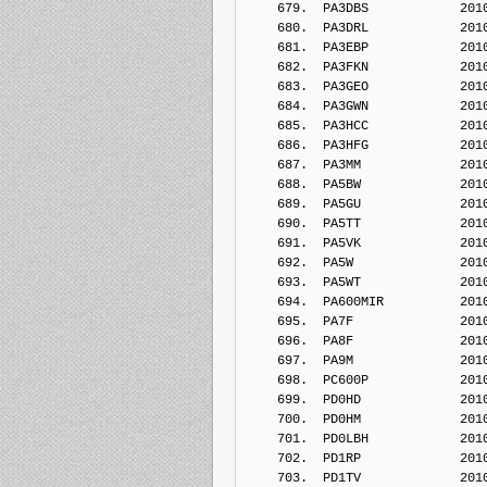
    679.  PA3DBS            201
    680.  PA3DRL            201
    681.  PA3EBP            201
    682.  PA3FKN            201
    683.  PA3GEO            201
    684.  PA3GWN            201
    685.  PA3HCC            201
    686.  PA3HFG            201
    687.  PA3MM             201
    688.  PA5BW             201
    689.  PA5GU             201
    690.  PA5TT             201
    691.  PA5VK             201
    692.  PA5W              201
    693.  PA5WT             201
    694.  PA600MIR          201
    695.  PA7F              201
    696.  PA8F              201
    697.  PA9M              201
    698.  PC600P            201
    699.  PD0HD             201
    700.  PD0HM             201
    701.  PD0LBH            201
    702.  PD1RP             201
    703.  PD1TV             201