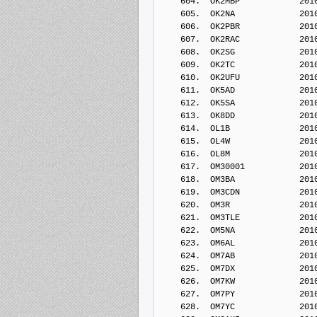
    604.  OK2MBP            201
    605.  OK2NA             201
    606.  OK2PBR            201
    607.  OK2RAC            201
    608.  OK2SG             201
    609.  OK2TC             201
    610.  OK2UFU            201
    611.  OK5AD             201
    612.  OK5SA             201
    613.  OK8DD             201
    614.  OL1B              201
    615.  OL4W              201
    616.  OL8M              201
    617.  OM30001           201
    618.  OM3BA             201
    619.  OM3CDN            201
    620.  OM3R              201
    621.  OM3TLE            201
    622.  OM5NA             201
    623.  OM6AL             201
    624.  OM7AB             201
    625.  OM7DX             201
    626.  OM7KW             201
    627.  OM7PY             201
    628.  OM7YC             201