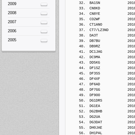
     32.  BA1SN             201
2009
     33.  CN8KD             201
2008
     34.  CN8YE             201
     35.  CO2WF             201
2007
     36.  CT1ANO            201
     37.  CT7/LZ3ND         201
2006
     38.  DA3T              201
2005
     39.  DB7BU             201
     40.  DB9RZ             201
     41.  DC1JAG            201
     42.  DC9MA             201
     43.  DD5KG             201
     44.  DF1SZ             201
     45.  DF3SS             201
     46.  DF4XF             201
     47.  DF6AD             201
     48.  DF7GG             201
     49.  DF9OO             201
     50.  DG1DRS            201
     51.  DG1EA             201
     52.  DG2BHB            201
     53.  DG2UA             201
     54.  DG3DAT            201
     55.  DH0JAE            201
     56.  DH1PAL            201