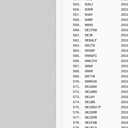
    555.  N3GJ              201
    556.  N3KR              201
    557.  N4AF              201
    558.  N4BP              201
    559.  N8OO              201
    560.  OE1TKW            201
    561.  OE3K              201
    562.  OE6HLF            201
    563.  OH1TD             201
    564.  OH3DP             201
    565.  OH6GFI            201
    566.  OH6JYH            201
    567.  OH6K              201
    568.  OH6M              201
    569.  OH7YN             201
    570.  OH8KVA            201
    571.  OK1AOU            201
    572.  OK1ARO            201
    573.  OK1AY             201
    574.  OK1BN             201
    575.  OK1DDV/P          201
    576.  OK1DOR            201
    577.  OK1DPB            201
    578.  OK1FAB            201
    579.  OK1FCA            201