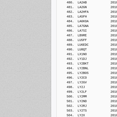
    480.  LA2AB             201
    481.  LA2GN             201
    482.  LA2HFA            201
    483.  LA5FH             201
    484.  LA6KOA            201
    485.  LA7GNA            201
    486.  LA7SI             201
    487.  LB9RE             201
    488.  LU5FF             201
    489.  LU6EDC            201
    490.  LU8QT             201
    491.  LX1NO             201
    492.  LY1DJ             201
    493.  LY2BKT            201
    494.  LY2BNL            201
    495.  LY2BOS            201
    496.  LY2CO             201
    497.  LY2GV             201
    498.  LY2J              201
    499.  LY2LF             201
    500.  LY2MM             201
    501.  LY2ND             201
    502.  LY2RJ             201
    503.  LY2TS             201
    504.  LY2X              201